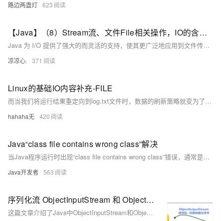
路边两盏灯
623
【Java】（8）Stream流、文件File相关操作，IO的含义与运用
Java 为 I/O 提供了强大的而灵活的支持，使其更广泛地应用到文件传输和网络编程中。！但本节讲述最基本的和流与 I/O 相关的功能。我们将通过一个个例子来学习这些功能。
凉凉心.
371
Linux的基础IO内容补充-FILE
而当我们将运行结果重定向到log.txt文件时，数据的刷新策略就变为了全缓冲，此时我们使用printf和fwrite函数打印的数据都打印到了C语言自带的缓冲区当中，之后当我们使用fork函数创建子进程时，由于进程间具有独立性，而之后当父进程或是子进程对要刷新缓冲区内容时，本质就是对父子进程共享的数据进行了修改，此时就需要对数据进行写时拷贝，至此缓冲区当中的数据就变成了两份，一份父进程的，一份子进程的，所以重定向到log.txt文件当中printf和fwrite函数打印的数据就有两份。此时我们就可以知道，
hahaha无
420
Java“class file contains wrong class”解决
当Java程序运行时出现“class file contains wrong class”错误，通常是因为类文件与预期的类名不匹配。解决方法包括：1. 确保类名和文件名一致；2. 清理并重新编译项目；3. 检查包声明是否正确。
Java开发者
563
序列化流 ObjectInputStream 和 ObjectOutputStream 的基本使用【 File类+IO流知识回顾④】
这篇文章介绍了Java中ObjectInputStream和ObjectOutputStream类的基本使用，这两个类用于实现对象的序列化和反序列化。文章解释了序列化的概念、如何通过实现Serializable接口来实现序列化，以及如何使用transient关键字标记不需要序列化的属性。接着，通过示例代码演示了如何使用ObjectOutputStream进行对象的序列化和ObjectInputStream进行反序列化。