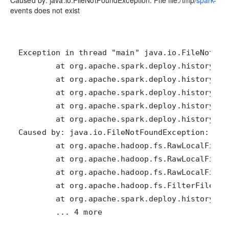
Caused by: java.io.FileNotFoundException: File file:/tmp/
spark
-
events does not exist
        ... 4 more