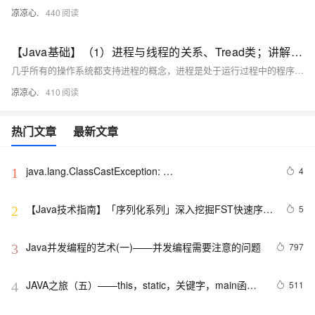
凉凉心.
440
【Java基础】（1）进程与线程的关系、Tread类；讲解基本线程安全、网络编程内容；JSON序列化与反序列化
几乎所有的操作系统都支持进程的概念，进程是处于运行过程中的程序，并且具有一定的独立功能，进程是系统进行资源分配和调度的一个独立单位一般而言，进程包含如下三个特征。独立性动态性并发性。
凉凉心.
410
热门文章
最新文章
java.lang.ClassCastException: 
4
1
com.google.gson.internal.LinkedTreeMap cannot be 
cast to xxxxxx
【Java技术指南】「序列化系列」深入挖掘FST快速序列
5
2
化压缩内存的利器的特性和原理 
Java并发编程的艺术(一)——并发编程需要注意的问题
797
3
JAVA之旅（五）——this，static，关键字，main函
511
4
数，封装工具类，生成javadoc说明书，静态代码块