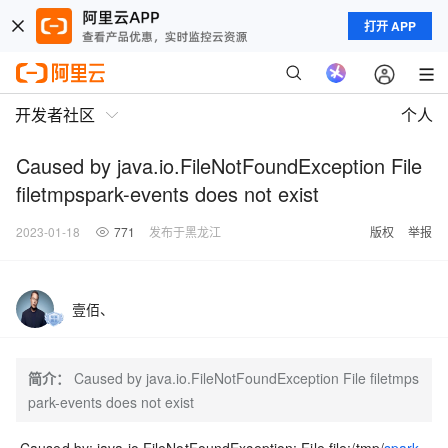
打开 APP
开发者社区
个人
Caused by java.io.FileNotFoundException File
filetmpspark-events does not exist
2023-01-18
771
发布于黑龙江
版权
举报
壹佰、
简介：
Caused by java.io.FileNotFoundException File filetmps
park-events does not exist