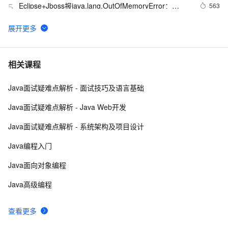
Eclipse+Jboss报java.lang.OutOfMemoryError：
563
5
PermGen space异常的解决办法
java里json常见的转换方法
5
6
一种新的流：为 Java 加入生成器(Generator)特性
8
7
相关课程
Java面试疑难点解析 - 面试技巧及语言基础
Java面试
716
8
Java面试疑难点解析 - Java Web开发
【Java学习笔记】循环操作
697
9
Java面试疑难点解析 - 系统架构及项目设计
Java基础10 接口的继承与抽象类
710
10
Java编程入门
Java面向对象编程
Java高级编程
查看更多