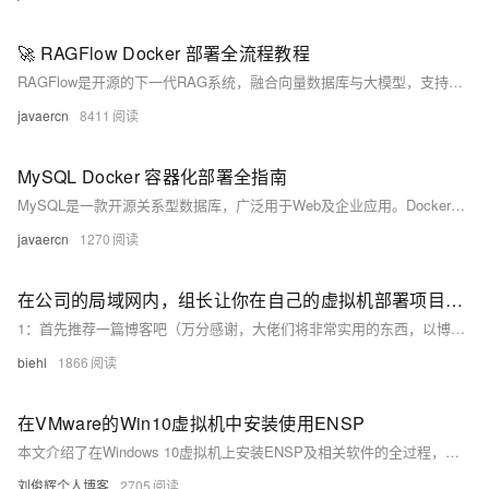
🚀 RAGFlow Docker 部署全流程教程
RAGFlow是开源的下一代RAG系统，融合向量数据库与大模型，支持全文检索、插件化引擎切换，适用于企业知识库、智能客服等场景。支持Docker一键部署，提供轻量与完整版本，助力高效搭建私有化AI问答平台。
javaercn
8411
MySQL Docker 容器化部署全指南
MySQL是一款开源关系型数据库，广泛用于Web及企业应用。Docker容器化部署可解决环境不一致、依赖冲突问题，实现高效、隔离、轻量的MySQL服务运行，支持数据持久化与快速迁移，适用于开发、测试及生产环境。
javaercn
1270
在公司的局域网内，组长让你在自己的虚拟机部署项目，大家等着访问测试，该怎么办？？？
1：首先推荐一篇博客吧（万分感谢，大佬们将非常实用的东西，以博客的形式记录下来，供我们这些菜鸟学习），关于vmware的三种链接方式，蛮全的，大家想仔细学的可以去看看，对你肯定有帮助，传送门，：Vmware虚拟机三种网络模式详解。
biehl
1866
在VMware的Win10虚拟机中安装使用ENSP
本文介绍了在Windows 10虚拟机上安装ENSP及相关软件的全过程，包括VirtualBox、WinPcap、Wireshark、VLC和ENSP的安装步骤，并提供图文演示，帮助用户顺利完成配置与测试。
刘俊辉个人博客
2705