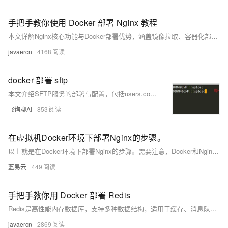
手把手教你使用 Docker 部署 Nginx 教程
本文详解Nginx核心功能与Docker部署优势，涵盖镜像拉取、容器化部署（快速、挂载、Compose）、HTTPS配置及常见问题处理，助力高效搭建稳定Web服务。
javaercn
4168
docker 部署 sftp
本文介绍SFTP服务的部署与配置，包括users.conf用户配置规则、Docker容器运行命令及上传目录权限说明，重点解析atmoz/sftp镜像的chroot机制与子目录映射，确保用户登录后正确访问/upload目录，并提供Python脚本实现文件上传示例。
飞询聊AI
853
在虚拟机Docker环境下部署Nginx的步骤。
以上就是在Docker环境下部署Nginx的步骤。需要注意，Docker和Nginix都有很多高级用法和细节需要掌握，以上只是一个基础入门级别的教程。如果你想要更深入地学习和使用它们，请参考官方文档或者其他专业书籍。
蓝易云
449
手把手教你用 Docker 部署 Redis
Redis是高性能内存数据库，支持多种数据结构，适用于缓存、消息队列等场景。本文介绍如何通过Docker快速拉取轩辕镜像并部署Redis，涵盖快速启动、持久化存储及docker-compose配置，助力开发者高效搭建稳定服务。
javaercn
2869