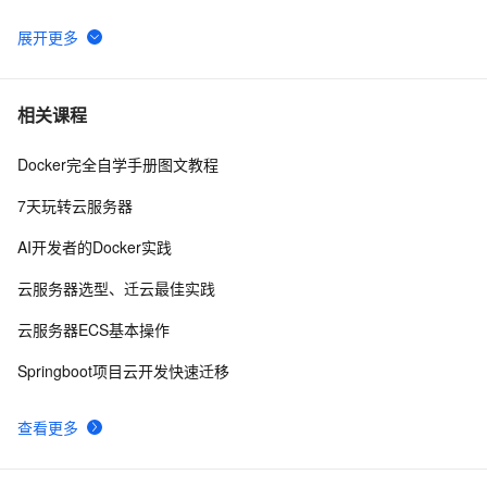
IDE?
sata/ide硬盘安装vmware esx3.5出现错误时的解决办法
2
6
sata/ide硬盘安装vmware esx3.5出现错误时的解决办法
2
7
相关课程
Docker完全自学手册图文教程
开启Selenium IDE的Formatter。
7
8
7天玩转云服务器
通义灵码什么时候能支持eclipse IDE?
5
9
AI开发者的Docker实践
JetBrains IDE 基本快捷键
3
10
云服务器选型、迁云最佳实践
云服务器ECS基本操作
Springboot项目云开发快速迁移
查看更多