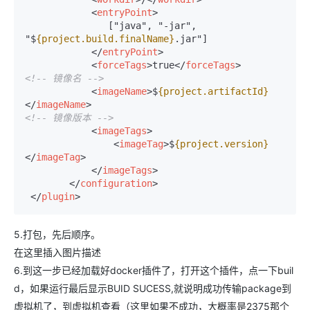
<
entryPoint
>
               ["java", "-jar", 
"$
{project.build.finalName}
.jar"]

</
entryPoint
>
<
forceTags
>
true
</
forceTags
>
<!-- 镜像名 -->
<
imageName
>
$
{project.artifactId}
</
imageName
>
<!-- 镜像版本 -->
<
imageTags
>
<
imageTag
>
$
{project.version}
</
imageTag
>
</
imageTags
>
</
configuration
>
</
plugin
>
5.打包，先后顺序。
在这里插入图片描述
6.到这一步已经加载好docker插件了，打开这个插件，点一下buil
d，如果运行最后显示BUID SUCESS,就说明成功传输package到
虚拟机了，到虚拟机查看（这里如果不成功，大概率是2375那个