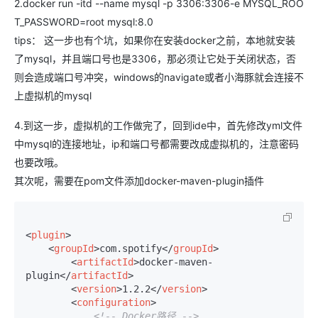
2.docker run -itd --name mysql -p 3306:3306-e MYSQL_ROO
T_PASSWORD=root mysql:8.0
tips： 这一步也有个坑，如果你在安装docker之前，本地就安装
了mysql，并且端口号也是3306，那必须让它处于关闭状态，否
则会造成端口号冲突，windows的navigate或者小海豚就会连接不
上虚拟机的mysql
4.到这一步，虚拟机的工作做完了，回到ide中，首先修改yml文件
中mysql的连接地址，ip和端口号都需要改成虚拟机的，注意密码
也要改哦。
其次呢，需要在pom文件添加docker-maven-plugin插件
<
plugin
>
<
groupId
>
com.spotify
</
groupId
>
<
artifactId
>
docker-maven-
plugin
</
artifactId
>
<
version
>
1.2.2
</
version
>
<
configuration
>
<!-- Docker路径 -->