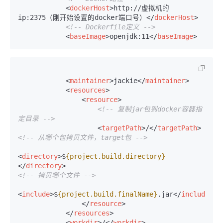
<
dockerHost
>
http://虚拟机的
ip:2375（刚开始设置的docker端口号）
</
dockerHost
>
<!-- Dockerfile定义 -->
<
baseImage
>
openjdk:11
</
baseImage
>
<
maintainer
>
jackie
</
maintainer
>
<
resources
>
<
resource
>
<!-- 复制jar包到docker容器指
定目录 -->
<
targetPath
>
/
</
targetPath
>
<!-- 从哪个包拷贝文件，target包 -->
<
directory
>
$
{project.build.directory}
</
directory
>
<!-- 拷贝哪个文件 -->
<
include
>
$
{project.build.finalName}
.jar
</
include
>
</
resource
>
</
resources
>
<
workdir
>
/
</
workdir
>