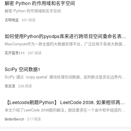
解密 Python 的作用域和名字空间
解密 Python 的作用域和名字空间
古明地盆
331
如何使用Python的pyodps库来进行跨项目空间重命名表名？
MaxCompute作为一款全面的大数据处理平台，广泛应用于各类大数据分析、数据挖掘、BI及机器学习场景。掌握其核心功能、熟练操作流程、遵循最佳实践，可以帮助用户高效、安全地管理和利用海量数据。以下是一个关于MaxCompute产品使用的合集，涵盖了其核心功能、应用场景、操作流程以及最佳实践等内容。
花开富贵111
297
SciPy 空间数据1
SciPy 通过 `scipy.spatial` 模块处理空间数据，如判断点是否在边界内、计算最近点等。三角测量是通过测量角度来确定目标距离的方法。多边形的三角测量可将其分解为多个三角形，用于计算面积。Delaunay 三角剖分是一种常用方法，可以对一系列点进行三角剖分。示例代码展示了如何使用 `Delaunay()` 函数创建三角形并绘制。
张志凌
236
【Leetcode刷题Python】 LeetCode 2038. 如果相邻两个颜色均相同则删除当前颜色
本文介绍了LeetCode 2038题的解法，题目要求在一个由'A'和'B'组成的字符串中，按照特定规则轮流删除颜色片段，判断Alice是否能够获胜，并提供了Python的实现代码。
BetterBench
217