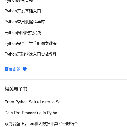
python中使用and和or来实现其它语言中的?号表达式
5
8
Python开发基础入门
python网络编程初级
489
9
Python常用数据科学库
Python PIL远程命令执行漏洞复现(CVE-2017-8291 
8
10
Python网络爬虫实战
CVE-2017-8291)
Python完全自学手册图文教程
Python基础快速入门实战教程
查看更多
相关电子书
From Python Scikit-Learn to Sc
Data Pre-Processing in Python:
双剑合璧-Python和大数据计算平台的结合