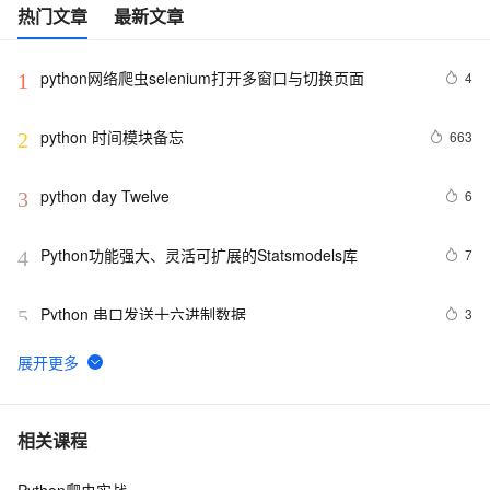
热门文章
最新文章
python网络爬虫selenium打开多窗口与切换页面
4
1
python 时间模块备忘
663
2
python day Twelve
6
3
Python功能强大、灵活可扩展的Statsmodels库
7
4
Python 串口发送十六进制数据
3
5
python join 和 split的常用使用方法
7
6
python 模块初始
6
7
相关课程
Python爬虫实战