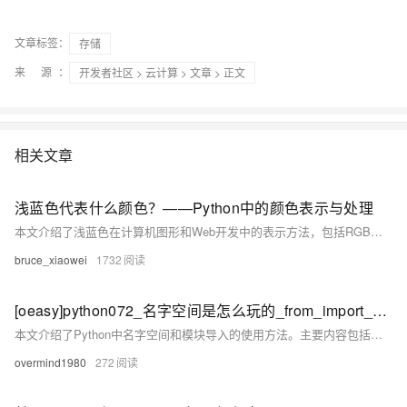
文章标签：
存储
来 源：
开发者社区
>
云计算
>
文章
> 正文
相关文章
浅蓝色代表什么颜色？——Python中的颜色表示与处理
本文介绍了浅蓝色在计算机图形和Web开发中的表示方法，包括RGB、十六进制和HSL三种常见格式，并详细说明了如何使用Python的Pillow和colorsys库来处理和转换这种颜色，最后给出了生成浅蓝色背景的CSS代码示例。
bruce_xiaowei
1732
[oeasy]python072_名字空间是怎么玩的_from_import_as_导入_namespace
本文介绍了Python中名字空间和模块导入的使用方法。主要内容包括： 1. **回忆上次内容**：回顾了之前导入系统模块（如`__hello__`、`time`）和自定义模块（如`my_file`），并介绍了如何导入和使用模块中的变量。 2. **从shell开始**：展示了如何在命令行中编辑和切换文件，以及如何通过`import`语句引入模块。 3. **修改oeasy.py**：演示了如何通过`import my_file`导入模块，并将模块中的`pi`赋值给本地变量`pi`。 4. **locals()函数**：解释了如何使用`locals()`查看当前作用域内的本地变量及其值。
overmind1980
272