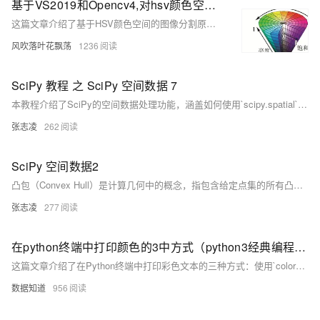
基于VS2019和Opencv4,对hsv颜色空间的图像分割原理以及实现
这篇文章介绍了基于HSV颜色空间的图像分割原理，包括HSV模型的基本概念和如何在OpenCV中通过设置HSV的色彩范围来实现图像中特定颜色的物体分割，并通过示例代码展示了在静态图像和视频流中进行颜色分割的方法。
风吹落叶花飘荡
1236
SciPy 教程 之 SciPy 空间数据 7
本教程介绍了SciPy的空间数据处理功能，涵盖如何使用`scipy.spatial`模块进行点的位置判断、最近点计算等操作。还详细解释了距离矩阵的概念及其在生物信息学中的应用，以及汉明距离的定义和计算方法。示例代码展示了如何计算两个点之间的汉明距离。
张志凌
262
SciPy 空间数据2
凸包（Convex Hull）是计算几何中的概念，指包含给定点集的所有凸集的交集。可以通过 `ConvexHull()` 方法创建凸包。示例代码展示了如何使用 `scipy` 库和 `matplotlib` 绘制给定点集的凸包。
张志凌
277
在python终端中打印颜色的3中方式（python3经典编程案例）
这篇文章介绍了在Python终端中打印彩色文本的三种方式：使用`colorama`模块、`termcolor`模块和ANSI转义码。
数据知道
956