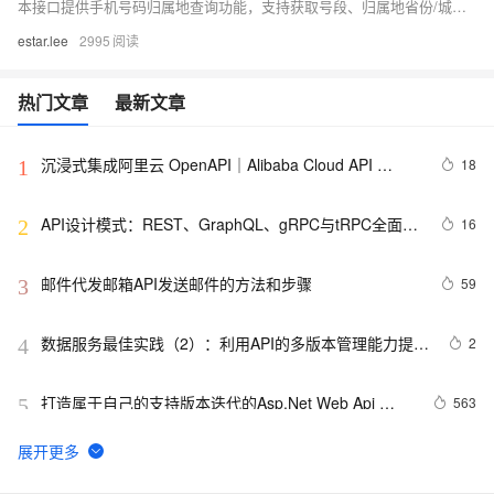
本接口提供手机号码归属地查询功能，支持获取号段、归属地省份/城市、运营商、区号、邮编等信息。请求地址为 `https://cn.apihz.cn/api/ip/shouji.php`，支持 POST 或 GET 方式调用，需提供 `id`、`key` 和 `phone` 参数。返回包含归属地信息及运营商等数据，适用于手机号归属查询场景。
estar.lee
2995
热门文章
最新文章
沉浸式集成阿里云 OpenAPI｜Alibaba Cloud API 
18
1
Toolkit for VS Code
API设计模式：REST、GraphQL、gRPC与tRPC全面解
16
2
析
邮件代发邮箱API发送邮件的方法和步骤
59
3
数据服务最佳实践（2）：利用API的多版本管理能力提升
2
4
API管理效率【Dataphin V3.11】
打造属于自己的支持版本迭代的Asp.Net Web Api 
563
5
Route
亚马逊商品 API接口，开发者详解与使用指南
14
6