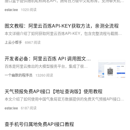
接口盒子提供随机昵称网名API，拥有百万级中文昵称库，支持聊天机器人、游戏角色等场景的昵称生成。提供详细调用指南及多语言示例代码，助力开发者高效集成。
estar.lee
1020
图文教程：阿里云百炼API-KEY获取方法，亲测全流程
本文详细介绍了如何获取阿里云百炼API-KEY，包含完整流程与截图指引。需先开通百炼平台及大模型服务，再通过控制台创建并复制API-KEY。目前平台提供千万tokens免费额度，适合开发者快速上手使用。
上云小帮手
6967
开发者必备：阿里云百炼 API 调用图文教程
百炼是阿里云推出的大模型服务平台，集成了很多优质的 AI 模型，包括通义千问、DeepSeek 等。
一个幽默的程序员
13260
天气预报免费API接口【地址查询版】使用教程
本文介绍了如何使用中国气象局官方数据提供的免费天气预报API接口，通过省份和地点查询指定地区当日天气信息。该接口由接口盒子支持，提供JSON格式数据、GET/POST请求方式，并需注册获取用户ID和KEY进行身份验证。
estar.lee
6187
查手机号归属地免费API接口教程