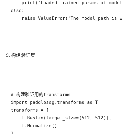
    raise ValueError('The model_path is wrong
3. 构建验证集