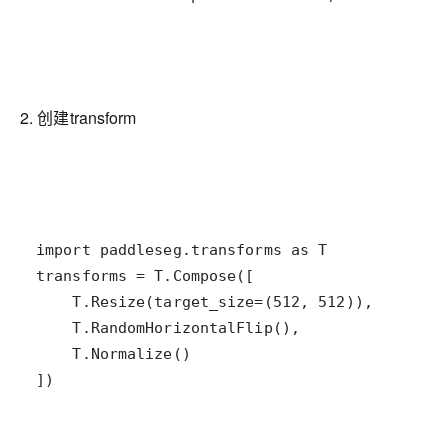
2. 创建transform
])