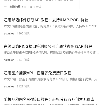
一个幽默的程序员
2336
通用邮箱邮件获取API教程：支持IMAP/POP3协议
本文介绍如何通过接口盒子的免费API获取邮箱邮件，支持IMAP/POP3协议，适用于QQ邮箱、网易邮箱等主流服务。内容包括接口基本信息、请求参数、返回参数、调用示例及注意事项，帮助开发者快速实现邮件读取功能。
estar.lee
1960
在线网络PING接口检测服务器连通状态免费API教程
接口盒子提供免费PING检测API，可测试域名或IP的连通性与响应速度，支持指定地域节点，适用于服务器运维和网络监控。
estar.lee
2149
通用图片搜索API：百度源免费接口教程
本文介绍一款基于百度图片搜索的免费API接口，由接口盒子提供。支持关键词搜索，具备详细请求与返回参数说明，并提供PHP及Python调用示例。开发者可快速集成实现图片搜索功能，适用于内容聚合、素材库建设等场景。
estar.lee
2127
随机昵称网名API接口教程：轻松获取百万创意昵称库