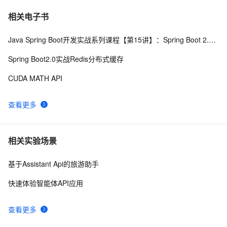
GrayLog使用HTTP JSONPath方式调用微步在线云API
12
7
相关电子书
识别威胁IP
Java Spring Boot开发实战系列课程【第15讲】：Spring Boot 2.0 API与Spring REST Docs实战
申请google android map api key
3
8
Spring Boot2.0实战Redis分布式缓存
透过【百度地图API】分析双闭包问题
6
9
CUDA MATH API
API接口的对接流程和注意事项
14
10
查看更多
相关实验场景
基于Assistant Api的旅游助手
快速体验智能体API应用
查看更多