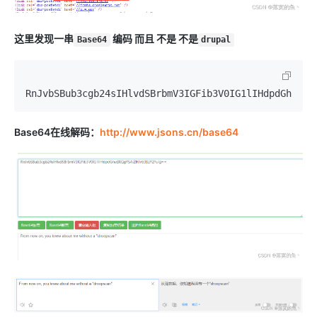
这里发现一串
编码 而且 不是 不是
Base64
drupal
RnJvbSBub3cgb24sIHlvdSBrbmV3IGFib3V0IG1lIHdpdGhvdXQ
Base64在线解码：
http://www.jsons.cn/base64