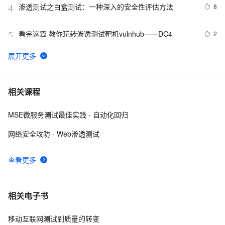
渗透测试之白盒测试：一种深入的安全性评估方法
8
4
看完这篇 教你玩转渗透测试靶机vulnhub——DC4
2
5
Kali渗透测试：远程控制被控端免杀及DLL生成、注入反
4
6
弹（二）
渗透测试中常用术语
9
7
相关课程
MSE微服务测试最佳实践 - 自动化回归
无线安全渗透测试套件WiFi-Pumpkin新版本发布
2
8
网络安全攻防 - Web渗透测试
看完这篇 教你玩转渗透测试靶机vulnhub——DC9
4
9
查看更多
Kali Linux 2025.3 发布 (Vagrant & Nexmon) - 领先的渗
5
10
透测试发行版
相关电子书
移动互联网测试到质量的转变