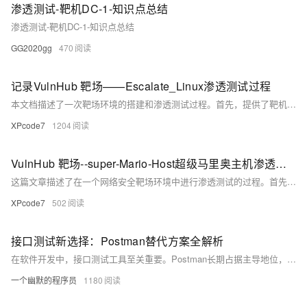
渗透测试-靶机DC-1-知识点总结
渗透测试-靶机DC-1-知识点总结
GG2020gg
470
记录VulnHub 靶场——Escalate_Linux渗透测试过程
本文档描述了一次靶场环境的搭建和渗透测试过程。首先，提供了靶机环境的下载链接，并建议在VMware或VirtualBox中以NAT模式或仅主机模式导入。接着，通过Kali Linux扫描发现靶机IP，并用Nmap扫描开放端口，识别出80、111、139、445、2049等端口。在80端口上找到一个shell.php文件，通过它发现可以利用GET参数传递cmd命令。
XPcode7
1204
VulnHub 靶场--super-Mario-Host超级马里奥主机渗透测试过程
这篇文章描述了在一个网络安全靶场环境中进行渗透测试的过程。首先，从百度网盘下载并导入虚拟机镜像，然后将其网络设置为NAT或仅主机模式。接下来，通过扫描靶机IP地址的本地网络段，发现靶机IP为192.168.220.135，并且了解到靶机上有一个名为“mario.supermariohost.local”的Web服务，运行在8180端口。尝试SSH弱口令攻击失败后，通过信息收集找到一个名为“luigi.php”的页面，其中包含一段英文提示，提示需要将域名添加到hosts文件中。 通过cewl工具从luigi.php生成字典文件passwords，然后使用hydra工具尝试SSH登录，成功获得l
XPcode7
502
接口测试新选择：Postman替代方案全解析
在软件开发中，接口测试工具至关重要。Postman长期占据主导地位，但随着国产工具的崛起，越来越多开发者转向更适合中国市场的替代方案——Apifox。它不仅支持中英文切换、完全免费不限人数，还具备强大的可视化操作、自动生成文档和API调试功能，极大简化了开发流程。
一个幽默的程序员
1180