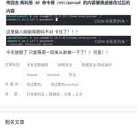
传回去 再利用
命令将
的内容替换成修改过后的
dd
/etc/passwd
内容
这里输入刚刚得密码不对 卡住了！！！
今天放假了 只能等周一回来从新做一下了！！可恶！！
文章标签：
关系型数据库
网络安全
数据安全/隐私保护
Oracle
Apache
安全
关键词：
测试靶机
测试靶机vulnhub
来 源：
开发者社区
>
数据库
>
文章
> 正文
相关文章