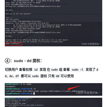
④：sudo - dd 提权：
切换用户 查看权限
发现 在
组 查看
发现了
id
sudo
sudo -l
d
都可以
提权
只有
可以使用
d，de，df
sudo
dd