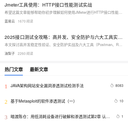
Jmeter工具使用：HTTP接口性能测试实战
希望这篇文章能够帮助你初步理解如何使用JMeter进行HTTP接口性能测试，有兴趣的话，你可以研究更多关于JMeter的内容。记住，只有理解并掌握了这些工具，你才能充分利用它们发挥其应有的价值。+
蓝易云
1670
2025接口测试全攻略：高并发、安全防护与六大工具实战指南
本文探讨高并发稳定性验证、安全防护实战及六大工具（Postman、RunnerGo、Apipost、JMeter、SoapUI、Fiddler）选型指南，助力构建未来接口测试体系。接口测试旨在验证数据传输、参数合法性、错误处理能力及性能安全性，其重要性体现在早期发现问题、保障系统稳定和支撑持续集成。常用方法包括功能、性能、安全性及兼容性测试，典型场景涵盖前后端分离开发、第三方服务集成与数据一致性检查。选择合适的工具需综合考虑需求与团队协作等因素。
油梨子
2260
热门文章
最新文章
JAVA架构网站安全漏洞渗透测试检测手法
8083
1
基于Metasploit的软件渗透测试（一）
10
2
暗渡陈仓：用低消耗设备进行破解和渗透测试第2章 认识
1
3
Beagle系统板