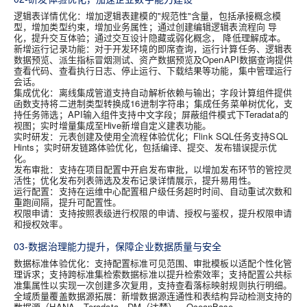
逻辑表详情优化
：增加逻辑表建模的"规范性"含量，包括承接概念模
型，增加类型约束，增加业务属性；通过创建编辑逻辑表流程向 导
化，提升交互体验；通过交互设计隐藏或弱化概念， 降低理解成本。
新增运行记录功能：
对于开发环境的即席查询，运行计算任务、逻辑表
数据预览、派生指标冒烟测试、资产数据预览及OpenAPI数据查询提供
查看代码、查看执行日志、停止运行、下载结果等功能，集中管理运行
会话。
集成优化
：离线集成管道支持自动解析依赖与输出
；字段计算组件提供
函数支持将二进制类型转换成16进制字符串；集成任务菜单树优化，支
持任务筛选；API输入组件支持中文字段；屏蔽组件模式下Teradata的
视图；实时增量集成至Hive新增自定义建表功能。
实时研发：
元表创建及使用全流程体验优化；Flink SQL任务支持SQL
Hints；实时研发链路体验优化，包括编译、提交、发布错误提示优
化。
发布审批：
支持在项目配置中开启发布审批
，以增加发布环节的管控灵
活性；优化发布列表筛选及发布记录详情展示，提升易用性。
运行配置
：
支持在运维中心配置租户级任务超时时间、自动重试次数和
重跑间隔，提升可配置性。
权限申请：
支
持按照表级进行权限的申请、授权与鉴权，提升权限申请
和授权效率。
03-数据治理能力提升，保障企业数据质量与安全
数据标准体验优化
：
支持配置标准可见范围、审批模板以适配个性化管
理诉求；支持跨标准集检索数据标准以提升检索效率；支持配置公共标
准集属性以实现一次创建多次复用，支持查看落标映射规则执行明细。
全域质量覆盖数据源拓展
：
新增数据源连通性和表结构异动检测支持的
数据源（HANA、Teradata、DM（达梦）、OceanBase、