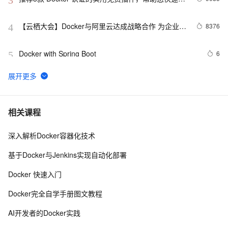
3
建云原生应用程序！
【云栖大会】Docker与阿里云达成战略合作 为企业级
8376
4
客户提供容器服务
Docker with Spring Boot
6
5
Docker五分钟搭建Wordpress
8
6
利用Docker容器化部署应用的实战指南
9
7
相关课程
深入解析Docker容器化技术
Docker启动后怎样运行jar包文件
14
8
基于Docker与Jenkins实现自动化部署
Docker Compose学习之docker-compose.yml编写规则 
7
9
Docker 快速入门
及 实战案例
快速搭建Docker环境
9
10
Docker完全自学手册图文教程
AI开发者的Docker实践