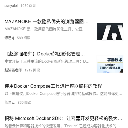
sunyalei
1030
MAZANOKE:一款隐私优先的浏览器图像优化工具及Docker部署指南
MAZANOKE 是一款简易的图片优化工具，它直接在浏览器中运行，支持离线使用，并确保您的图片始终保留在设备上，绝不外泄。 这款专为普通人设计的工具，适合与亲友分享使用，是那些来路不明的"免费"在线工具的可靠替代品。
修己xj
589
【赵渝强老师】Docker的图形化管理工具
本文介绍了三种主流的Docker图形化管理工具：Docker UI、Portainer和Shipyard。Docker UI（现名UI for Docker）适合初学者，支持容器管理并可显示容器关系图；Portainer轻量级且功能全面，支持单机与集群管理；Shipyard专注于多主机集群管理，提供镜像、容器及节点管理功能，并包含engine和rethinkdb两个核心组件。文中还通过图文结合的方式展示了各工具的安装与使用方法。
赵渝强老师
1212
使用Docker Compose工具进行容器编排的教程
以上就是使用Docker Compose进行容器编排的基础操作。这能帮你更有效地在本地或者在服务器上部署和管理多容器应用。
蓝易云
860
揭秘 Microsoft.Docker.SDK：让容器开发更轻松的强大工具揭秘
随着云计算和容器技术的快速发展，`Docker` 已经成为容器化技术的事实标准。`Microsoft` 作为 `Docker` 的主要支持者和参与者，推出了 `Microsoft.Docker.SDK`，旨在帮助开发者更轻松地进行容器开发。本文将深入揭秘 Microsoft.Docker.SDK 的功能、使用方法以及它在容器开发中的应用。