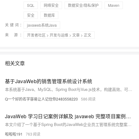
SQL
网络安全
数据安全/隐私保护
Maven
安全
数据库
关键词：
javaweb系统Java
来 源：
开发者社区
>
开发与运维
>
文章
> 正文
相关文章
基于JavaWeb的销售管理系统设计系统
本系统基于Java、MySQL、Spring Boot与Vue.js技术，构建高效、可扩展的销售管理平台，实现客户、订单、数据可视化等全流程自动化管理，提升企业运营效率与决策能力。
Q一个好的名字容易让人记住你2483558220
586
JavaWeb 学习日记案例详解及 javaweb 完整项目案例实战指南
本文介绍了一个基于Spring Boot的JavaWeb企业员工管理系统完整案例，涵盖部门管理、员工管理、登录、异常处理、事务管理及AOP等核心功能实现，结合CSDN相关技术文章，提供详细技术方案与应用实例，适合JavaWeb开发者学习与参考。
啦啦啦191
763