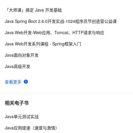
手把手教你学习PC端和移动端页面开发第8章FlexBox布
局（上）
「大师课」搞定 Java 开发基础
 带你简单了解Chatgpt背后的秘密：大语言模型所需要条
2
8
件（数据算法算力）以及其当前阶段的缺点局限性
Java Spring Boot 2.6.0开发实战-1024程序员节创造营公益课
【分布式技术专题】「分布式技术架构」手把手教你如何
4
9
Java Web开发-Web应用、Tomcat、HTTP请求与响应
开发一个属于自己的限流器RateLimiter功能服务
Java Web开发系列课程 - Spring框架入门
Java面向对象开发
Java高级开发
查看更多
相关电子书
Java单元测试实战
Java应用提速（速度与激情）