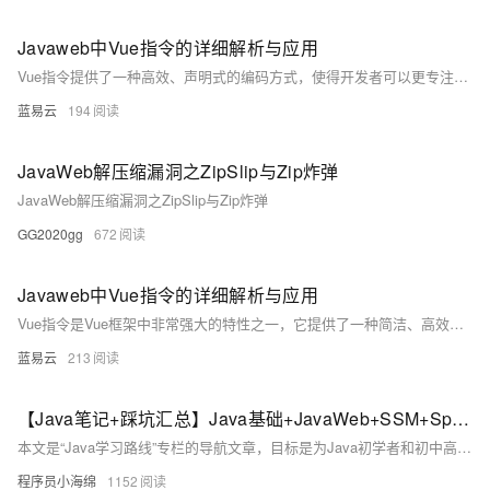
Javaweb中Vue指令的详细解析与应用
Vue指令提供了一种高效、声明式的编码方式，使得开发者可以更专注于数据和业务逻辑，而不是DOM操作的细节。通过熟练使用Vue指令，可以极大地提高开发效率和项目的可维护性。
蓝易云
194
JavaWeb解压缩漏洞之ZipSlip与Zip炸弹
JavaWeb解压缩漏洞之ZipSlip与Zip炸弹
GG2020gg
672
Javaweb中Vue指令的详细解析与应用
Vue指令是Vue框架中非常强大的特性之一，它提供了一种简洁、高效的方式来增强HTML元素和组件的功能。通过合理使用这些指令，可以使你的JavaWeb应用更加响应用户的操作，提高交互性和用户体验。而且，通过创建自定义指令，你可以进一步扩展Vue的功能，使其更贴合你的应用需求。
蓝易云
213
【Java笔记+踩坑汇总】Java基础+JavaWeb+SSM+SpringBoot+SpringCloud+瑞吉外卖/谷粒商城/学成在线+设计模式+面试题汇总+性能调优/架构设计+源码解析
本文是“Java学习路线”专栏的导航文章，目标是为Java初学者和初中高级工程师提供一套完整的Java学习路线。
程序员小海绵
1152