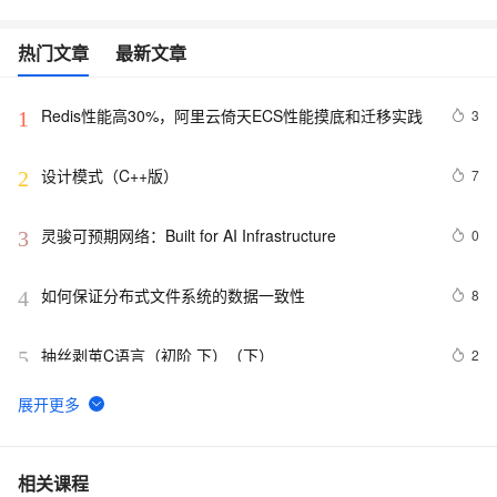
热门文章
最新文章
Redis性能高30%，阿里云倚天ECS性能摸底和迁移实践
3
1
设计模式（C++版）
7
2
灵骏可预期网络：Built for AI Infrastructure
0
3
如何保证分布式文件系统的数据一致性
8
4
抽丝剥茧C语言（初阶 下）（下）
2
5
重生之---我测阿里云U1实例(通用算力型)
5
6
HTML5+CSS3前端入门教程---从0开始通过一个商城实例
4
7
相关课程