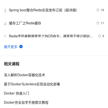
Spring boot整合Redis实现发布订阅（超详细）
16
3
缓存工厂之Redis缓存
11
4
Redis字符串数据类型之INCR命令，通常用于统计网站访
9
5
问量，文章访问量，实现分布式锁
Redis高并发场景下秒杀超卖解决
3
6
Redis命令——字符串(String)
4
7
相关课程
深入解析Docker容器化技术
云数据库 Redis清除数据的步骤
6
8
基于Docker与Jenkins实现自动化部署
探索Redis发布订阅与消息队列：构建实时消息通信系统
5
9
Docker 快速入门
Redis大Key解决方案
8
10
Docker完全自学手册图文教程