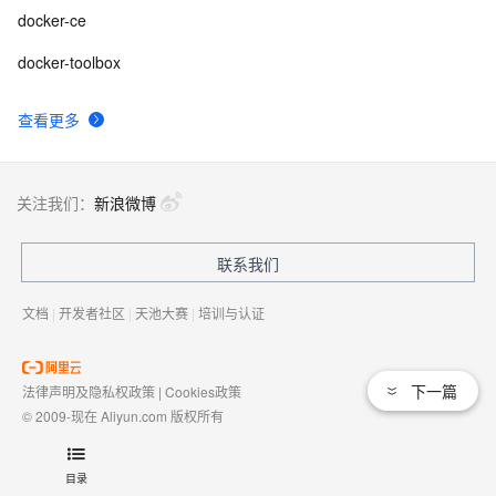
docker-ce
docker-toolbox
查看更多
关注我们：
新浪微博
联系我们
文档
|
开发者社区
|
天池大赛
|
培训与认证
下一篇
法律声明及隐私权政策
|
Cookies政策
© 2009-现在 Aliyun.com 版权所有
增值电信业务经营许可证：
浙B2-20080101
域名注册服务机构许可：
浙D3-20210002
目录
浙公网安备 33010602009975号
浙B2-20080101-4