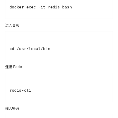
docker exec -it redis bash
进入目录
cd /usr/local/bin
连接 Redis
redis-cli
输入密码