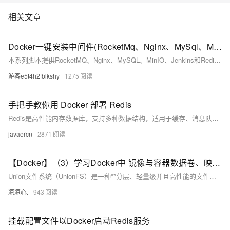
相关文章
Docker一键安装中间件(RocketMq、Nginx、MySql、Minio、Jenkins、Redis）
本系列脚本提供RocketMQ、Nginx、MySQL、MinIO、Jenkins和Redis的Docker一键安装与配置方案，适用于快速部署微服务基础环境。
游客e5t4h2fblkshy
1275
手把手教你用 Docker 部署 Redis
Redis是高性能内存数据库，支持多种数据结构，适用于缓存、消息队列等场景。本文介绍如何通过Docker快速拉取轩辕镜像并部署Redis，涵盖快速启动、持久化存储及docker-compose配置，助力开发者高效搭建稳定服务。
javaercn
2871
【Docker】（3）学习Docker中 镜像与容器数据卷、映射关系！手把手带你安装 MySql主从同步 和 Redis三主三从集群！并且进行主从切换与扩容操作，还有分析 哈希分区 等知识点！
Union文件系统（UnionFS）是一种**分层、轻量级并且高性能的文件系统**，它支持对文件系统的修改作为一次提交来一层层的叠加，同时可以将不同目录挂载到同一个虚拟文件系统下(unite several directories into a single virtual filesystem) Union 文件系统是 Docker 镜像的基础。 镜像可以通过分层来进行继承，基于基础镜像（没有父镜像），可以制作各种具体的应用镜像。
凉凉心.
943
挂载配置文件以Docker启动Redis服务