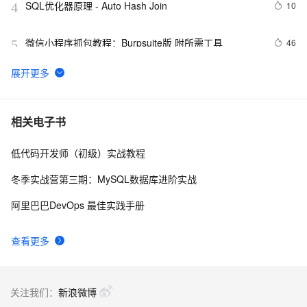
SQL优化器原理 - Auto Hash Join
10
4
微信小程序抓包教程：Burpsuite版 附所需工具
46
5
又一个项目开源，阿里已成为中国开源的关键力量？
9061
6
使用Ambari搭建Hadoop集群
3061
7
相关电子书
低代码开发师（初级）实战教程
Ubuntu14.04下Ambari安装搭建部署大数据集群（图文分
3
8
五大步详解）（博主强烈推荐）
冬季实战营第三期：MySQL数据库进阶实战
使用ambari快速部署Hadoop集群
9
9
阿里巴巴DevOps 最佳实践手册
Ambari 功能简介
2324
10
查看更多
关注我们：
新浪微博