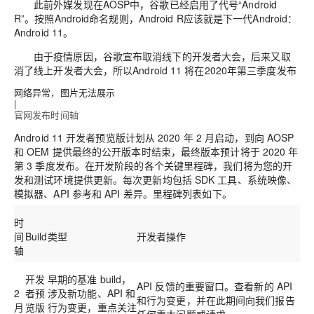
此前外媒发现在AOSP中，谷歌已经启用了代号“Android
R”。按照Android命名规则，Android R应该就是下一代Android：
Android 11。
由于疫情原因，谷歌宣布取消线下的开发者大会，后来又取
消了线上开发者大会，所以Android 11 将在2020年第三季度发布
网络异常，图片无法展示
|
官网发布时间轴
Android 11 开发者预览版计划从 2020 年 2 月启动，到向 AOSP
和 OEM 提供最终的公开版本时结束，最终版本预计将于 2020 年
第 3 季度发布。在开发阶段的各个关键里程碑，我们将为您的开
发和测试环境提供更新。每次更新均包括 SDK 工具、系统映像、
模拟器、API 参考和 API 差异。里程碑列表如下。
时
间
Build
类型
开发者操作
轴
开发
早期的基准 build，
API 反馈的重要窗口。查看新的 API
2
者预
涉及新功能、API 和
和行为变更，并在此期间向我们报告
月
览版
行为变更，重点关注