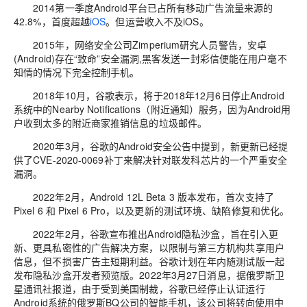
2014第一季度Android平台已占所有移动广告流量来源的
42.8%，首度超越
iOS
。但运营收入不及iOS。
2015年，网络安全公司Zimperium研究人员警告，安卓
(Android)存在“致命”安全漏洞,黑客发送一封彩信便能在用户毫不
知情的情况下完全控制手机。
2018年10月，谷歌表示，将于2018年12月6日停止Android
系统中的Nearby Notifications（附近通知）服务，因为Android用
户收到太多的附近商家推销信息的垃圾邮件。
2020年3月，谷歌的Android安全公告中提到，新更新已经提
供了CVE-2020-0069补丁来解决针对联发科芯片的一个严重安全
漏洞。
20
22年2月，Android 12L Beta 3 版本发布，首次支持了
Pixel 6 和 Pixel 6 Pro，以及更新的测试环境、缺陷修复和优化。
2022年2月，谷歌宣布推出Android隐私沙盒，旨在引入更
新、更具私密性的广告解决方案，以限制与第三方机构共享用户
信息，但不损害广告主短期利益。谷歌计划在年内随测试版一起
发布隐私沙盒开发者预览版。
2022年3月27日消息，据俄罗斯卫
星通讯社报道，由于受到美国制裁，谷歌已经停止认证运行
Android系统的俄罗斯BQ公司的智能手机，该公司将转向使用中