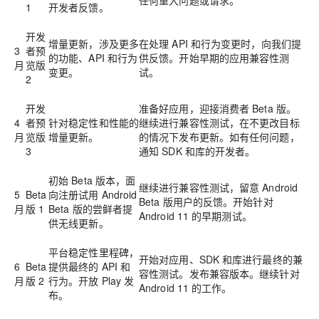
任何重大问题或请求。
1
开发者反馈。
开发
增量更新，涉及更多
在处理 API 和行为变更时，向我们提
3
者预
的功能、API 和行为
供反馈。开始早期的应用兼容性测
月
览版
变更。
试。
2
开发
准备好应用，迎接消费者 Beta 版。
4
者预
针对稳定性和性能的
继续进行兼容性测试，在不更改目标
月
览版
增量更新。
的情况下发布更新。如有任何问题，
3
通知 SDK 和库的开发者。
初始 Beta 版本，面
继续进行兼容性测试，留意 Android
5
Beta
向注册试用 Android
Beta 版用户的反馈。开始针对
月
版 1
Beta 版的尝鲜者提
Android 11 的早期测试。
供无线更新。
平台稳定性里程碑，
开始对应用、SDK 和库进行最终的兼
6
Beta
提供最终的 API 和
容性测试。发布兼容版本。继续针对
月
版 2
行为。开放 Play 发
Android 11 的工作。
布。