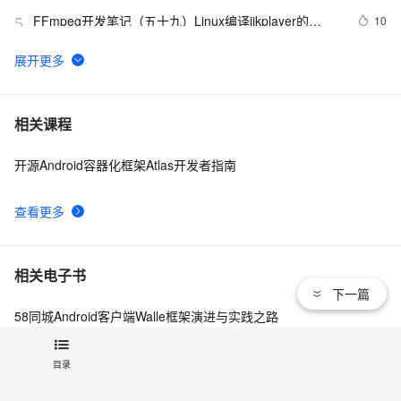
FFmpeg开发笔记（五十九）Linux编译ijkplayer的
10
5
Android平台so库
申请google android map api key
4
6
Android第二十期 - 微信的主体构架
652
7
相关课程
开源Android容器化框架Atlas开发者指南
Android布局变化时动画效果的现实(一)
514
8
查看更多
Android显示GIF动画完整示例(一)
744
9
android launcher2
655
10
相关电子书
下一篇
58同城Android客户端Walle框架演进与实践之路
Android组件化实现
目录
蚂蚁聚宝Android秒级编译——Freeline