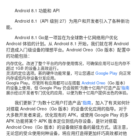
Android 8.1 功能和 API
Android 8.1（API 级别 27）为用户和开发者引入了各种新功
能。
Android 8.1 Go是一项旨在为全球数十亿网络用户优化
Android 体验的计划。从 Android 8.1 开始，我们就在将 Android
打造成入门级设备的理想平台。Android Oreo（Go 版本）配置中
的功能包括：
内存优化。
改进了整个平台的内存使用情况，可确保应用可以在内存不
超过 1GB 的设备上高效运行。
灵活的定位选项。
新的硬件功能常量，可让您通过
Google Play
向正常
内存或低内存设备分发应用。
Google Play。
尽管所有应用都可以在搭载
Android Oreo
（Go 版本）
的设备上使用，但 Google Play 仍会按照“为数十亿用户打造产品”
指南
展示经过开发者专门优化的应用，以便为数十亿用户提供出色的体验。
我们更新了“为数十亿用户打造产品”
指南
，加入了有关如何针
对搭载 Android Oreo（Go 版本）的设备优化应用的指导。对于
大多数开发者来说，优化现有的 APK，或使用 Google Play 的多
APK 功能将某个 APK 版本定位到低内存设备，是针对搭载
Android Oreo（Go 版本）的设备做好准备的最佳方式。请注意，
无论您的受众使用何种设备，将应用打造得更加纤巧高效都对他