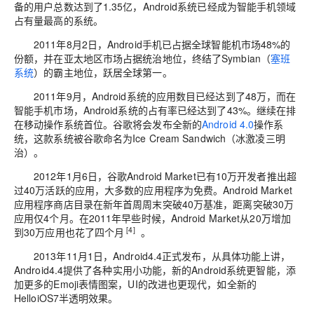
备的用户总数达到了1.35亿，Android系统已经成为智能手机领域
占有量最高的系统。
2011年8月2日，Android手机已占据全球智能机市场48%的
份额，并在亚太地区市场占据统治地位，终结了Symbian（
塞班
系统
）的霸主地位，跃居全球第一。
2011年9月，Android系统的应用数目已经达到了48万，而在
智能手机市场，Android系统的占有率已经达到了43%。继续在排
在移动操作系统首位。谷歌将会发布全新的
Android 4.0
操作系
统，这款系统被谷歌命名为Ice Cream Sandwich（冰激凌三明
治）。
2012年1月6日，谷歌Android Market已有10万开发者推出超
过40万活跃的应用，大多数的应用程序为免费。Android Market
应用程序商店目录在新年首周周末突破40万基准，距离突破30万
应用仅4个月。在2011年早些时候，Android Market从20万增加
[4]
到30万应用也花了四个月
。
2013年11月1日，Android4.4正式发布，从具体功能上讲，
Android4.4提供了各种实用小功能，新的Android系统更智能，添
加更多的Emoji表情图案，UI的改进也更现代，如全新的
HelloiOS7半透明效果。