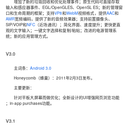
增加了新的垃圾回收和优化处理事件；原生代码可直接存取
输入和感应器事件、EGL/OpenGLES、OpenSL ES；新的管理窗
口和生命周期的框架；支持
VP8
和
WebM
视频格式，提供
AAC
和
AMR
宽频编码，提供了新的音频效果器；支持前置摄像头、
SIP/VOIP和
NFC
（近场通讯）；简化界面、速度提升；更快更直
观的文字输入；一键文字选择和复制/粘帖；改进的电源管理系
统；新的应用管理方式。
V3.0
主词条：
Android 3.0
Honeycomb（蜂巢）：2011年2月3日发布。
主要更新：
针对平板大屏幕而做优化；全新设计的UI增强网页浏览功能
；in-app purchases功能。
V3.1