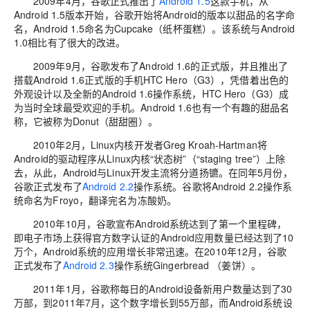
2009年4月，谷歌正式推出了
Android 1.5
这款手机，从
Android 1.5版本开始，谷歌开始将Android的版本以甜品的名字命
名，Android 1.5命名为Cupcake（纸杯蛋糕）。该系统与Android
1.0相比有了很大的改进。
2009年9月，谷歌发布了Android 1.6的正式版，并且推出了
搭载Android 1.6正式版的手机HTC Hero（G3），凭借着出色的
外观设计以及全新的Android 1.6操作系统，HTC Hero（G3）成
为当时全球最受欢迎的手机。Android 1.6也有一个有趣的甜品名
称，它被称为Donut（甜甜圈）。
2010年2月，Linux内核开发者Greg Kroah-Hartman将
Android的驱动程序从Linux内核“状态树”（“staging tree”）上除
去，从此，Android与Linux开发主流将分道扬镳。在同年5月份，
谷歌正式发布了
Android 2.2
操作系统。谷歌将Android 2.2操作系
统命名为Froyo，翻译完名为冻酸奶。
2010年10月，谷歌宣布Android系统达到了第一个里程碑，
即电子市场上获得官方数字认证的Android应用数量已经达到了10
万个，Android系统的应用增长非常迅速。在2010年12月，谷歌
正式发布了
Android 2.3
操作系统Gingerbread （姜饼）。
2011年1月，谷歌称每日的Android设备新用户数量达到了30
万部，到2011年7月，这个数字增长到55万部，而Android系统设