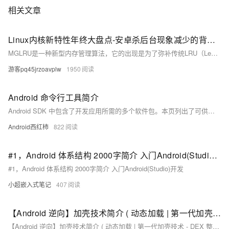
相关文章
Linux内核新特性年终大盘点-安卓杀后台现象减少的背后功臣MGLRU算法简介
MGLRU是一种新型内存管理算法，它的出现是为了弥补传统LRU（Least Recently Used）和LFU（Least Frequently Used）算法在缓存替换选择上的不足,LRU和LFU的共同缺点就是在做内存页面替换时，只考虑内存页面在最近一段时间内被访问的次数和最后一次的访问时间，但是一个页面的最近访问次数少或者最近一次的访问时间较早，可能仅仅是因为这个内存页面新近才被创建，属于刚刚完成初始化的年代代页面，它的频繁访问往往会出现在初始化之后的一段时间里，那么这时候就把这种年轻代的页面迁移出去
游客pq45jrzoavplw
1950
Android 命令行工具简介
Android SDK 中包含了开发应用所需的多个软件包。本页列出了可供使用的最重要的命令行工具（按提供这些工具的软件包整理）。
Android西红柿
822
#1，Android 体系结构 2000字简介 入门Android(Studio)开发
#1，Android 体系结构 2000字简介 入门Android(Studio)开发
小超嵌入式笔记
407
【Android 逆向】加壳技术简介 ( 动态加载 | 第一代加壳技术 - DEX 整体加固 | 第二代加壳技术 - 函数抽取 | 第三代加壳技术 - VMP / Dex2C | 动态库加壳技术 )
【Android 逆向】加壳技术简介 ( 动态加载 | 第一代加壳技术 - DEX 整体加固 | 第二代加壳技术 - 函数抽取 | 第三代加壳技术 - VMP / Dex2C | 动态库加壳技术 )