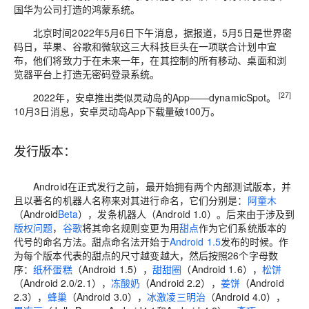
国华为公司打造的鸿蒙系统。
北京时间2022年5月6日下午消息，据报道，5月5日是世界密
码日，苹果、谷歌和微软这三大科技巨头在一项联合计划中宣
布，他们将致力于在未来一年，在其控制的所有移动、桌面和浏
览器平台上打造无密码登录
系统。
[27]
2022年，安卓推出类似灵动岛的App——dynamicSpot。
10月3日消息，安卓灵动岛App下载量破100万。
发行版本：
Android在正式发行之前，最开始拥有两个内部测试版本，并
且以著名的机器人名称来对其进行命名，它们分别是：
阿童木
（Android
Beta
），发条机器人（Android 1.0）。后来由于涉及到
版权问题
，
谷歌
将其命名规则变更为用
甜点
作为它们系统版本的
代号的命名方法。甜点命名法开始于
Android 1.5
发布的时候。作
为每个版本代表的甜点的尺寸越变越大，然后按照26个字母数
序：
纸杯蛋糕
（Android 1.5），
甜甜圈
（Android 1.6），
松饼
（Android 2.0/2.1），
冻酸奶
（Android 2.2），
姜饼
（Android
2.3），
蜂巢
（Android 3.0），
冰激凌三明治
（Android 4.0），