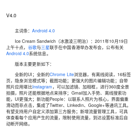
V4.0
主词条：
Android 4.0
Ice Cream Sandwich（冰激凌三明治）：2011年10月19日
上午十点，
谷歌
与
三星
联手在中国香港举办发布会，公布有关
Android 4.0
系统信息。
版本主要更新如下：
全新的UI；全新的
Chrome Lite
浏览器，有离线阅读，16标签
页，隐身浏览模式等；截图功能；更强大的图片编辑功能；自带
照片应用堪比
Instagram
，可以加滤镜、加相框，进行360度全景
拍摄，照片还能根据地点来排序；Gmail加入手势、离线搜索功
能，UI更强大；新功能People：以联系人照片为核心，界面偏重
滑动而非点击，集成了Twitter、Linkedin、Google+等通讯工具。
有望支持用户自定义添加第三方服务；新增流量管理工具，可具
体查看每个应用产生的流量，限制使用流量，到达设置标准后自
动断开网络。