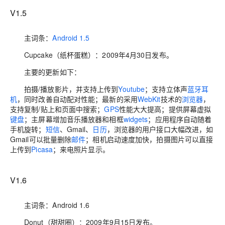
V1.5
主词条：
Android 1.5
Cupcake（纸杯蛋糕）：2009年4月30日发布。
主要的更新如下：
拍摄/播放影片，并支持上传到
Youtube
；支持立体声
蓝牙耳
机
，同时改善自动配对性能；最新的采用
WebKit
技术的
浏览器
，
支持复制/贴上和页面中搜索；
GPS
性能大大提高；提供屏幕虚拟
键盘
；主屏幕增加音乐播放器和相框
widgets
；应用程序自动随着
手机旋转；
短信
、Gmail、
日历
，浏览器的用户接口大幅改进，如
Gmail可以批量删除
邮件
；相机启动速度加快，拍摄图片可以直接
上传到
Picasa
；来电照片显示。
V1.6
主词条：Android 1.6
Donut（甜甜圈）：2009年9月15日发布。