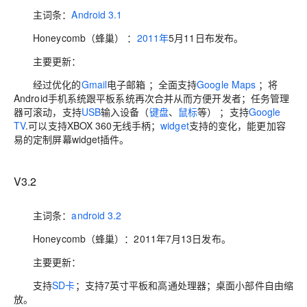
主词条：
Android 3.1
Honeycomb（蜂巢） ：
2011年
5月11日布发布。
主要更新：
经过优化的
Gmail
电子邮箱 ；全面支持
Google Maps
；将
Android手机系统跟平板系统再次合并从而方便开发者；任务管理
器可滚动，支持
USB
输入设备（
键盘
、
鼠标
等） ；支持
Google
TV
.可以支持XBOX 360无线手柄；
widget
支持的变化，能更加容
易的定制屏幕widget插件。
V3.2
主词条：
android 3.2
Honeycomb（蜂巢）：2011年7月13日发布。
主要更新：
支持
SD卡
；支持7英寸平板和高通处理器；桌面小部件自由缩
放。