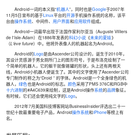
Android一词的本义指“
机器人
”，同时也是
Google
于2007年
11月5日宣布的基于
Linux
平台的
开源
手机操作系统的名称，该平
台由
操作系统
、中间件、
用户界面
和
应用软件
组成。
Android一词最早出现于法国作家利尔亚当（Auguste Villiers
de l'Isle-Adam）在1886年发表的
科幻小说
《
未来的夏娃
》
（
L'ève future
）中。他将外表像人的机器起名为Android。
Android的
Logo
是由Ascender公司设计的，诞生于2010年，
其设计灵感源于男女厕所门上的图形符号，于是布洛克绘制了一
个简单的机器人，它的躯干就像锡罐的形状，头上还有两根天
线，Android小机器人便诞生了。其中的文字使用了Ascender公司
专门制作的称之为“Droid ” 的字体。Android是一个全身绿色的机
器人，
绿色
也是Android的标志。
颜色
采用了PMS 376C和RGB中
十六进制
的#A4C639来绘制，这是Android操作
系统
的
品牌
象征。
有时候，它们还会使用纯文字的
Logo
。
2012年7月美国科技博客网站BusinessInsider评选出二十一
世纪十款最重要电子产品，Android
操作系统
和
iPhone
等榜上有
名。