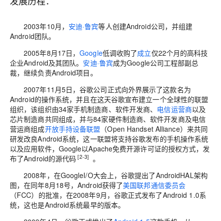
发展历程：
2003年10月，
安迪·鲁宾
等人创建Android公司，并组建
Android团队。
2005年8月17日，
Google
低调收购了
成立
仅22个月的高科技
企业Android及其团队。
安迪·鲁宾
成为Google公司工程部副总
裁，继续负责Android项目。
2007年11月5日，谷歌公司正式向外界展示了这款名为
Android的操作系统，并且在这天谷歌宣布建立一个全球性的联盟
组织，该组织由34家手机制造商、软件开发商、
电信运营商
以及
芯片制造商共同组成，并与84家硬件制造商、软件开发商及电信
营运商组成
开放手持设备联盟
（Open Handset Alliance）来共同
研发改良Android系统，这一联盟将支持谷歌发布的手机操作系统
以及应用软件，Google以Apache免费开源许可证的授权方式，发
[2-3]
布了Android的源代码
。
2008年，在GoogleI/O大会上，谷歌提出了AndroidHAL架构
图，在同年8月18号，Android获得了
美国联邦通信委员会
（FCC）的批准，在2008年9月，谷歌正式发布了Android 1.0系
统，这也是Android系统最早的版本。