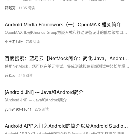
韩曙亮
1135
Android Media Framework（一）OpenMAX 框架简介
OpenMAX IL是Khronos Group为嵌入式和移动设备设计的低层级接口，用于统一调用音频、视频和图像编解码器，确保跨平台兼容性。它包括Core API（管理组件加载和方法调用）和Component API（组件实现，如源、接收器、编解码器等）。组件通过端口进行数据交互，客户端使用Core API加载和控制组件。Android引入OMX IL以支持不同芯片上的编解码器。组件状态包括Loaded、Idle、Executing和Invalid。组件架构涉及参数配置、命令处理和缓冲区管理，数据交换通过回调函数完成，端口持有预分配或组件自分配的缓冲区。
小王老师呀
735
百度搜索：蓝易云【NetMock简介：简化 Java，Android和Kotlin多平台中的HTTP请求测试？】
使用NetMock，您可以在单元测试、集成测试和端到端测试中轻松地模拟和验证HTTP请求和响应，而无需实际发送请求到外部服务。这样可以提高测试的可靠性和可控性，并加快测试执行的速度。无论是在开发过程中还是在持续集成环境中，NetMock都可以帮助您更轻松地进行HTTP请求测试，提高代码质量和稳定性。
蓝易云
245
[Android JNI] --- Java和Android简介
[Android JNI] --- Java和Android简介
yum9193-41641
275
Android APP入门之Android的简介以及Android Studio开发环境的搭建和测试（2022最新 图文解释 简单易懂）
Android APP入门之Android的简介以及Android Studio开发环境的搭建和测试（2022最新 图文解释 简单易懂）