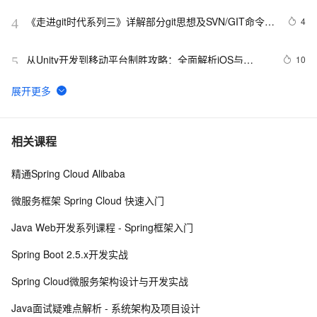
接入指南
《走进git时代系列三》详解部分git思想及SVN/GIT命令对
4
4
比解析
从Unity开发到移动平台制胜攻略：全面解析iOS与
10
5
Android应用发布流程，助你轻松掌握跨平台发布技巧，
打造爆款手游不是梦——性能优化、广告集成与内购设
一、【计算】SQL Optimizer 优化解析 | 青训营笔记
7
6
置全包含
朴素的XPath解析器
5
7
相关课程
精通Spring Cloud Alibaba
jQuery技术内幕：深入解析jQuery架构设计与实现原
647
8
理.  3.2　选择器表达式
微服务框架 Spring Cloud 快速入门
Python继承及方法解析顺序（MRO）详解 | 示例与
6
9
Java Web开发系列课程 - Spring框架入门
super()函数使用
Jprofile解析dump文件使用详解（二）
10
10
Spring Boot 2.5.x开发实战
Spring Cloud微服务架构设计与开发实战
Java面试疑难点解析 - 系统架构及项目设计