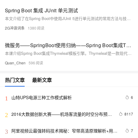
Spring Boot 集成 JUnit 单元测试
本文介绍了在Spring Boot中使用JUnit 5进行单元测试的常用方法与技巧，包括添加依赖、编写测试类、使用@SpringBootTest参数、自动装配测试模块（如JSON、MVC、WebFlux、JDBC等），以及@MockBean和@SpyBean的应用。内容实用，适合Java开发者参考学习。
2G冲浪词条
1380
微服务——SpringBoot使用归纳——Spring Boot集成Thymeleaf模板引擎——Thymeleaf 介绍
本课介绍Spring Boot集成Thymeleaf模板引擎。Thymeleaf是一款现代服务器端Java模板引擎，支持Web和独立环境，可实现自然模板开发，便于团队协作。与传统JSP不同，Thymeleaf模板可以直接在浏览器中打开，方便前端人员查看静态原型。通过在HTML标签中添加扩展属性（如`th:text`），Thymeleaf能够在服务运行时动态替换内容，展示数据库中的数据，同时兼容静态页面展示，为开发带来灵活性和便利性。
Quan_Chen
596
热门文章
最新文章
山特UPS电源三种工作模式解析
6
1
2016大数据创新大赛——机场客流量的时空分布预测
8117
2
模型解析
阿里视频云最强转码技术揭秘：窄带高清原理解析+用户
7
3