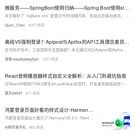
微服务——SpringBoot使用归纳——Spring Boot使用slf4j进行日志记录—— logback.xml 配置文件解析
本文解析了 `logback.xml` 配置文件的详细内容，包括日志输出格式、存储路径、控制台输出及日志级别等关键配置。通过定义 `LOG_PATTERN` 和 `FILE_PATH`，设置日志格式与存储路径；利用 `&lt;appender&gt;` 节点配置控制台和文件输出，支持日志滚动策略（如文件大小限制和保存时长）；最后通过 `&lt;logger&gt;` 和 `&lt;root&gt;` 定义日志级别与输出方式。此配置适用于精细化管理日志输出，满足不同场景需求。
Quan_Chen
3297
离线VS强制登录？Apipost与Apifox的API工具理念差异深度解析
在代码开发中，工具是助手还是枷锁？本文通过对比Apipost和Apifox在断网环境下的表现，探讨API工具的选择对开发自由度的影响。Apifox强制登录限制了离线使用，而Apipost支持游客模式与本地存储，尊重开发者数据主权。文章从登录策略、离线能力、协作模式等方面深入分析，揭示工具背后的设计理念与行业趋势，帮助开发者明智选择，掌握数据控制权并提升工作效率。
游客mass6jalwg5qm
1227
React音频播放器样式自定义全解析：从入门到避坑指南
在React中使用HTML5原生&lt;audio&gt;标签时，开发者常面临视觉一致性缺失、样式定制局限和交互体验割裂等问题。通过隐藏原生控件并构建自定义UI层，可以实现完全可控的播放器视觉风格，避免状态不同步等典型问题。结合事件监听、进度条拖拽、浏览器兼容性处理及性能优化技巧，可构建高性能、可维护的音频组件，满足跨平台需求。建议优先使用成熟音频库（如react-player），仅在深度定制需求时采用原生方案。
夏天49597
671
鸿蒙登录页面好看的样式设计-HarmonyOS应用开发实战与ArkTS代码解析【HarmonyOS 5.0（Next）】
鸿蒙登录页面设计展示了 HarmonyOS 5.0（Next）的未来美学理念，结合科技与艺术，为用户带来视觉盛宴。该页面使用 ArkTS 开发，支持个性化定制和无缝智能设备连接。代码解析涵盖了声明式 UI、状态管理、事件处理及路由导航等关键概念，帮助开发者快速上手 HarmonyOS 应用开发。通过这段代码，开发者可以了解如何构建交互式界面并实现跨设备协同工作，推动智能生态的发展。
AI研究者手札
962