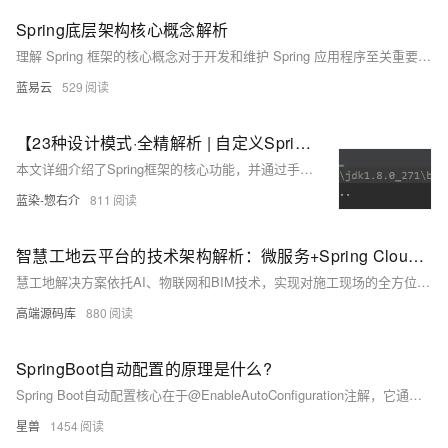
Spring底层架构核心概念解析
理解 Spring 框架的核心概念对于开发和维护 Spring 应用程序至关重要。IOC 和 AOP 是其两个关键特性，通过依赖注入和面向切面编程实现了高效的模块化和松耦合设计。Spring 容器管理着 Beans 的生命周期和配置，而核心模块为各种应用场景提供了丰富的功能支持。通过全面掌握这些核心概念，开发者可以更加高效地利用 Spring 框架开发企业级应用。
蓝易云
529
【23种设计模式·全精解析 | 自定义Spring框架篇】Spring核心源码分析+自定义Spring的IOC功能，依赖注入功能
本文详细介绍了Spring框架的核心功能，并通过手写自定义Spring框架的方式，深入理解了Spring的IOC(控制反转)和DI（依赖注入）功能，并且学会实际运用设计模式到真实开发中。
蓝染-惣右介
811
智慧工地云平台的技术架构解析：微服务+Spring Cloud如何支撑海量数据？
慧工地解决方案依托AI、物联网和BIM技术，实现对施工现场的全方位、立体化管理。通过规范施工、减少安全隐患、节省人力、降低运营成本，提升工地管理的安全性、效率和精益度。该方案适用于大型建筑、基础设施、房地产开发等场景，具备微服务架构、大数据与AI分析、物联网设备联网、多端协同等创新点，推动建筑行业向数字化、智能化转型。未来将融合5G、区块链等技术，助力智慧城市建设。
高端源码库
880
SpringBoot自动配置的原理是什么?
Spring Boot自动配置核心在于@EnableAutoConfiguration注解，它通过@Import导入配置选择器，加载META-INF/spring.factories中定义的自动配置类。这些类根据@Conditional系列注解判断是否生效。但Spring Boot 3.0后已弃用spring.factories，改用新格式的.imports文件进行配置。
星兽
1454