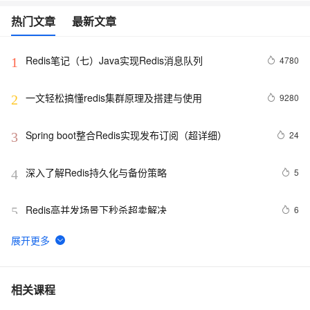
热门文章
最新文章
Redis笔记（七）Java实现Redis消息队列
4780
1
一文轻松搞懂redis集群原理及搭建与使用
9280
2
Spring boot整合Redis实现发布订阅（超详细）
24
3
深入了解Redis持久化与备份策略
5
4
Redis高并发场景下秒杀超卖解决
6
5
Redis安装布隆(Bloom Filter)过滤器
10
6
Redis：hash类型底层数据结构剖析
12
7
相关课程