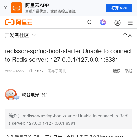
打开 APP
开发者社区
个人
redisson-spring-boot-starter Unable to connect
to Redis server: 127.0.0.1/127.0.0.1:6381
2023-02-22
1077
发布于河北
版权
举报
峡谷电光马仔
简介：
redisson-spring-boot-starter Unable to connect to Redi
s server: 127.0.0.1/127.0.0.1:6381