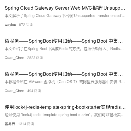
Spring Cloud Gateway Server Web MVC报错“Unsupported transfer encoding: chunked”解决
本文解析了Spring Cloud Gateway中出现“Unsupported transfer encoding: chunked”错误的原因，指出该问题源于Feign依赖的HTTP客户端与服务端的`chunked`传输编码不兼容，并提供了具体的解决方案。通过规范Feign客户端接口的返回类型，可有效避免该异常，提升系统兼容性与稳定性。
waylau
872
微服务——SpringBoot使用归纳——Spring Boot 中集成Redis——Spring Boot 集成 Redis
本文介绍了在Spring Boot中集成Redis的方法，包括依赖导入、Redis配置及常用API的使用。通过导入`spring-boot-starter-data-redis`依赖和配置`application.yml`文件，可轻松实现Redis集成。文中详细讲解了StringRedisTemplate的使用，适用于字符串操作，并结合FastJSON将实体类转换为JSON存储。还展示了Redis的string、hash和list类型的操作示例。最后总结了Redis在缓存和高并发场景中的应用价值，并提供课程源代码下载链接。
Quan_Chen
2823
微服务——SpringBoot使用归纳——Spring Boot 中集成Redis——Redis 安装
本教程介绍在 VMware 虚拟机（CentOS 7）或阿里云服务器中安装 Redis 的过程，包括安装 gcc 编译环境、下载 Redis（官网或 wget）、解压安装、修改配置文件（如 bind、daemonize、requirepass 等设置）、启动 Redis 服务及测试客户端连接。通过 set 和 get 命令验证安装是否成功。适用于初学者快速上手 Redis 部署。
Quan_Chen
494
使用lock4j-redis-template-spring-boot-starter实现redis分布式锁
通过使用 `lock4j-redis-template-spring-boot-starter`，我们可以轻松实现 Redis 分布式锁，从而解决分布式系统中多个实例并发访问共享资源的问题。合理配置和使用分布式锁，可以有效提高系统的稳定性和数据的一致性。希望本文对你在实际项目中使用 Redis 分布式锁有所帮助。
蓝易云
1314