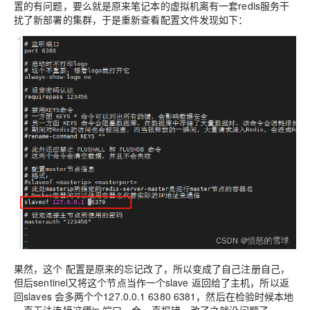
置的有问题，要么就是原来笔记本的虚拟机离有一套redis服务干
扰了新部署的集群，于是重新查看配置文件发现如下：
果然，这个 配置是原来的忘记改了，所以变成了自己注册自己，
但后sentinel又将这个节点当作一个slave 返回给了主机，所以返
回slaves 会多两个个127.0.0.1 6380 6381，然后在检验时候本地