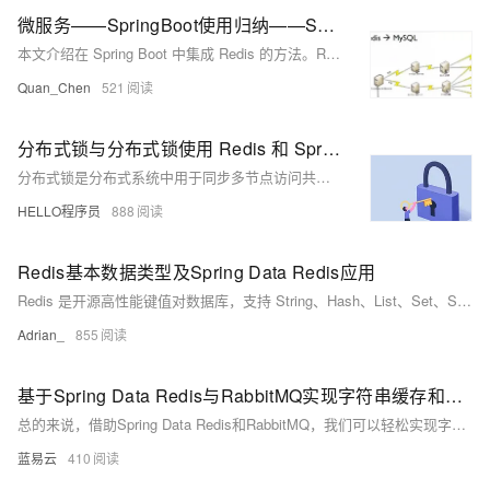
微服务——SpringBoot使用归纳——Spring Boot 中集成Redis——Redis 介绍
本文介绍在 Spring Boot 中集成 Redis 的方法。Redis 是一种支持多种数据结构的非关系型数据库（NoSQL），具备高并发、高性能和灵活扩展的特点，适用于缓存、实时数据分析等场景。其数据以键值对形式存储，支持字符串、哈希、列表、集合等类型。通过将 Redis 与 Mysql 集群结合使用，可实现数据同步，提升系统稳定性。例如，在网站架构中优先从 Redis 获取数据，故障时回退至 Mysql，确保服务不中断。
Quan_Chen
521
分布式锁与分布式锁使用 Redis 和 Spring Boot 进行调度锁（不带 ShedLock）
分布式锁是分布式系统中用于同步多节点访问共享资源的机制，防止并发操作带来的冲突。本文介绍了基于Spring Boot和Redis实现分布式锁的技术方案，涵盖锁的获取与释放、Redis配置、服务调度及多实例运行等内容，通过Docker Compose搭建环境，验证了锁的有效性与互斥特性。
HELLO程序员
888
Redis基本数据类型及Spring Data Redis应用
Redis 是开源高性能键值对数据库，支持 String、Hash、List、Set、Sorted Set 等数据结构，适用于缓存、消息队列、排行榜等场景。具备高性能、原子操作及丰富功能，是分布式系统核心组件。
Adrian_
855
基于Spring Data Redis与RabbitMQ实现字符串缓存和计数功能（数据同步）
总的来说，借助Spring Data Redis和RabbitMQ，我们可以轻松实现字符串缓存和计数的功能。而关键的部分不过是一些"厨房的套路"，一旦你掌握了这些套路，那么你就像厨师一样可以准备出一道道饕餮美食了。通过这种方式促进数据处理效率无疑将大大提高我们的生产力。
蓝易云
410