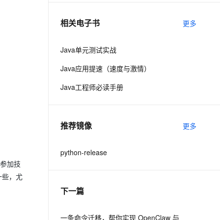
相关电子书
更多
息提取
与 AI 智能体进行实时音视频通话
从文本、图片、视频中提取结构化的属性信息
构建支持视频理解的 AI 音视频实时通话应用
Java单元测试实战
t.diy 一步搞定创意建站
构建大模型应用的安全防护体系
Java应用提速（速度与激情）
通过自然语言交互简化开发流程,全栈开发支持
通过阿里云安全产品对 AI 应用进行安全防护
Java工程师必读手册
推荐镜像
更多
python-release
次参加技
一些，尤
下一篇
一条命令迁移，帮你实现 OpenClaw 与