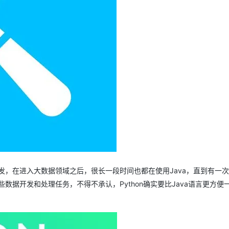
AI 应用
10分钟微调：让0.6B模型媲美235B模
多模态数据信
型
依托云原生高可用架构,实现Dify私有化部署
用1%尺寸在特定领域达到大模型90%以上效果
一个 AI 助手
超强辅助，Bol
即刻拥有 DeepSeek-R1 满血版
在企业官网、通讯软件中为客户提供 AI 客服
多种方案随心选，轻松解锁专属 DeepSeek
发，在进入大数据领域之后，很长一段时间也都在使用Java，直到有一
些数据开发和处理任务，不得不承认，Python确实要比Java语言更方便