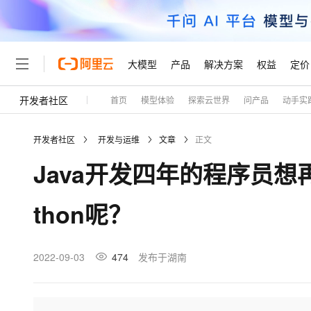
大模型
产品
解决方案
权益
定价
开发者社区
首页
模型体验
探索云世界
问产品
动手实
大模型
产品
解决方案
权益
定价
云市场
伙伴
服务
了解阿里云
精选产品
精选解决方案
普惠上云
产品定价
精选商城
成为销售伙伴
售前咨询
为什么选择阿里云
千问AI平台
开发者社区
开发与运维
文章
正文
了解云产品的定价详情
大模型服务平台百炼
睿译宝，AI翻译排版一
普惠上云 官方力荐
分销伙伴
在线服务
网站建设
什么是云计算
大
Java开发四年的程序员想
大模型服务与应用平台
上传文档即自动完成翻译和
云服务器38元/年起，超
咨询伙伴
多端小程序
技术领先
云上成本管理
售后服务
轻量应用服务器
GLM-5.2：长任务时代
官方推荐返现计划
大模型
精选产品
精选解决方案
Salesforce 国际版订阅
稳定可靠
thon呢？
管理和优化成本
推荐新用户得奖励，单订单
销售伙伴合作计划
自助服务
友盟天域
安全合规
人工智能与机器学习
AI
文本生成
云数据库 RDS
Hermes Agent，打造
云工开物
无影生态合作计划
在线服务
观测云
分析师报告
自主进化，持久记忆，越用
高校专属算力普惠，学生认
计算
互联网应用开发
2022-09-03
474
发布于湖南
Qwen3.8-Max
HOT
Salesforce On Alibaba C
工单服务
Tuya 物联网平台阿里云
研究报告与白皮书
人工智能平台 PAI
快速拥有专属 OpenClaw
大模
Consulting Partner 合
大数据
容器
智能体时代全能旗舰模型
免费试用
短信专区
一站式AI开发、训练和推
蓝凌 OA
AI 大模型销售与服务生
现代化应用