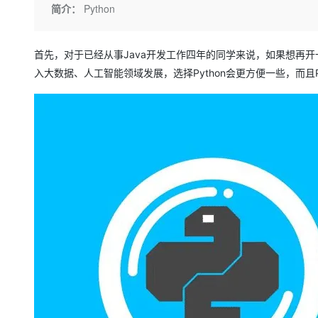
存储
天池大赛
Qwen3.7-Plus
简介：
Python
云解析DNS
解决方案免费试用 新老
电子合同
最高领取价值200元试用
能看、能想、能动手的多模
安全
网络与CDN
AI 算法大赛
畅捷通
大数据开发治理平台 Data
AI 产品 免费试用
首先，对于已经从事Java开发工作四年的同学来说，如果想再开
网络
安全
云开发大赛
Qwen3-VL-Plus
Tableau 订阅
1亿+ 大模型 tokens 和 
入大数据、人工智能领域发展，选择Python会更方便一些，而且
可观测
入门学习赛
中间件
AI空中课堂在线直播课
云防火墙
140+云产品 免费试用
上云与迁云
云原生的云上边界网络安全
产品新客免费试用，最长1
数据库
生态解决方案
大模型服务
企业出海
大模型ACA认证体验
大数据计算
助力企业全员 AI 认知与能
行业生态解决方案
千问AI平台-Token Plan
政企业务
媒体服务
开发者生态解决方案
企业服务与云通信
千问AI平台-模型体验
AI 开发和 AI 应用解决
在线体验全尺寸、多种模态
域名与网站
Happy 系列大模型
终端用户计算
Serverless
开发工具