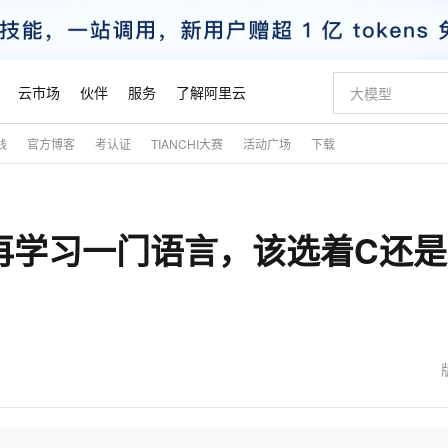
云市场
伙伴
服务
了解阿里云
践
官方博客
考认证
TIANCHI大赛
活动广场
下载
AI 特惠
数据与 API
成为产品伙伴
企业增值服务
最佳实践
价格计算器
AI 场景体
基础软件
产品伙伴合
阿里云认证
市场活动
配置报价
大模型
自助选配和估算价格
步到位
智启 AI 普惠权益
产品生态集成认证中心
企业支持计划
云上春晚
域名与网站
Qwen Audio：打造专属 AI 语音助手
千问官方 MaaS 平台，为开发者和 Agent 而生，新用户赠送 1 亿 + tokens 额度
一句话生成原生
AI Coding
阿里云Maa
2026 阿里云
云服务器 E
为企业打
数据集
Windows
大模型认证
模型
NEW
NEW
再学习一门语言，该选着C还是
格式还原
值低价云产品抢先购
至高享 1亿+免费 tokens，加速 Al 应用落地
提供智能易用的域名与建站服务
Qwen-Audio-3.0-Realtime 端到端实时语音角色扮演
输入一句话想法,
智能编程，一键
安全可靠、
产品生态伙伴
专家技术服务
云上奥运之旅
弹性计算合作
阿里云中企出
手机三要素
宝塔 Linux
全部认证
价格优势
开源旗舰模型
即刻拥有 DeepSeek-V4-Pro
阿里云 OPC 创新助力计划
千问大模型
一键部署幻兽
AI 电商营销
对象存储 O
大模型
产品生态伙伴工作台
企业增值服务台
云栖战略参考
云存储合作计
云栖大会
身份实名认证
CentOS
训练营
推动算力普惠，释放技术红利
最高返9万
真正可用的 1M 上下文,一次完成代码全链路开发
快速构建应用程序和网站，即刻迈出上云第一步
轻松解锁专属 DeepSeek-V4-Pro
至高百万元 Token 补贴，加速一人公司成长
多元化、高性能、安全可靠的大模型服务
一键购买专属
从图文生成到
云上的中国
数据库合作计
活动全景
短信
Docker
图片和
自进化智能体
5 分钟轻松部署专属 QwenPaw
Token Plan 模型订阅计划
数字证书管理服务（原SSL证书）
高效搭建 AI
AI 广告创作
无影云电脑
企业成长
NEW
HOT
信息公告
看见新力量
云网络合作计
OCR 文字识别
JAVA
越聪明
证享300元代金券
全托管，含MySQL、PostgreSQL、SQL Server、MariaDB多引擎
Qwen3.8-Max 首发尝鲜，限时加量 10 倍，夜间低至2折
实现全站 HTTPS，呈现可信的 Web 访问
从聊天伙伴进化为能主动干活的本地数字员工
图文、视频一
随时随地安
魔搭 Mode
Kimi-K3
HappyHors
NEW
loud
服务实践
官网公告
金融模力时刻
Salesforce O
版
发票查验
全能环境
Claude Code + GStack 打造工程团队
千问办公，限时限量积分加倍
Qoder
低代码高效构
AI 建站
短信服务
型
NEW
作计划
Kimi 最新旗舰模型，长程编程与推理利器
让文字生成流
计划
创新中心
魔搭 ModelSc
健康状态
理服务
让AI从“聊天伙伴”进化为能干活的“数字员工”
安装技能 GStack，拥有专属 AI 工程团队
你的AI工作搭子，覆盖日常办公高频场景
面向真实软件的智能体编程平台
0 代码专业建
客户案例
天气预报查询
操作系统
态合作计划