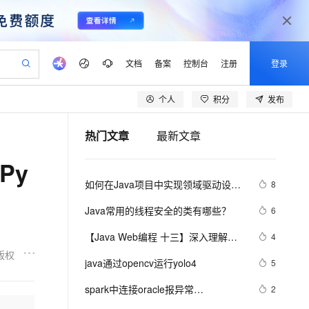
文档
备案
控制台
注册
登录
个人
积分
发布
验
作计划
器
AI 活动
专业服务
服务伙伴合作计划
开发者社区
加入我们
产品动态
服务平台百炼
阿里云 OPC 创新助力计划
热门文章
最新文章
一站式生成采购清单，支持单品或批量购买
可编辑精美 PPT 文稿
S产品伙伴计划（繁花）
峰会
CS
造的大模型服务与应用开发平台
Agency Agents：拥有专属领域专家
AI 生产力先锋
Al MaaS 服务伙伴赋能合作
域名
博文
Careers
PolarDB Agentic Database
至高可申请百万元
Py
 轻松生成专业的 PPT
开启高性价比 AI 编程新体验
弹性可伸缩的云计算服务
先锋实践拓展 AI 生产力的边界
发布
多领域专家智能体,一键组建 AI 虚拟交付团队
Token 补贴，五大权
计划
海大会
伙伴信用分合作计划
商标
问答
社会招聘
如何在Java项目中实现领域驱动设计
8
益加速 OPC 成功
帕鲁游戏服务器
SS
HappyHorse 打造一站式影视创作平台
飞天发布时刻
HOT
秒悟 Meoo CLI 支持一键部
划
备案
电子书
校园招聘
（DDD）
联机服务器，轻松开启游戏
视频创作，一键激活电商全链路生产力
稳定、安全、高性价比、高性能的云存储服务
所见，即是所愿
署项目至阿里云账号
可视化编排打通从文字构思到成片全链路闭环
更多支持
Java常用的线程安全的类有哪些？
6
划
公司注册
镜像站
视频生成
语音识别与合成
 智能体与工作流应用
漫剧工坊：一站式动画创作平台
AI 实训营
Flink OSS 支持
【Java Web编程 十三】深入理解
4
合作伙伴培训与认证
划
上云迁移
站生成，高效打造优质广告素材
全接入的云上超级电脑
通过阿里云百炼高效搭建AI应用,助力高效开发
快速生产连贯的高质量长漫剧
从基础到进阶，Agent 创客手把手教你
AssumeRole 角色自定义
JDBC规范
版权
lScope
我要反馈
e-1.1-T2V
Qwen3-TTS-Flash
java通过opencv运行yolo4
5
查询合作伙伴
n Alibaba Cloud ISV 合作
代维服务
建企业门户网站
10 分钟搭建微信、支付宝小程序
百炼 Qwen3.7-Flash 系列模
畅细腻的高质量视频
离线语音合成大模型，多语言方言自适应，低延迟高稳定
创新加速
spark中连接oracle报异常
ope
登录合作伙伴管理后台
2
我要建议
站，无忧落地极速上线
以可视化方式快速构建移动和 PC 门户网站
国内短信简单易用，安全可靠，秒级触达，全球覆盖200+国家和地区。
高效部署网站，快速应用到小程序
型发布
java.sql.SQLException: No suitable 