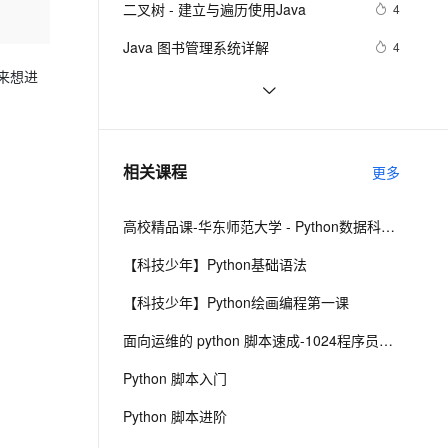
安全
二叉树 - 建立与遍历使用Java
我要投诉
e-1.1-I2V
Cosyvoice-V3-Flash
4
PolarDB
上云场景组合购
driver
伴
Qoder CN V1.7.0 发布
漫剧创作，剧本、分镜、视频高效生成
100%兼容MySQL、PostgreSQL，兼容Oracle，支持集中和分布式
覆盖90%+业务场景，专享组合折扣价
畅自然，细节丰富
高表现力语音合成大模型，语音克隆听感自然
VPN
Java 图书管理系统详解
4
ernetes 版 ACK
云聚AI 严选权益
来想进
云安全中心 AI BAS 智能自动
SSL 证书
Kubernetes官方java客户端之七：
9
2V
Fun-ASR
，一键激活高效办公新体验
理容器应用的 K8s 服务
精选AI产品，从模型到应用全链提效
化模拟渗透攻击产品发布
patch操作
文戏情感细腻自然，动作戏激烈拳拳到肉，实现更强表演能力
支持中英文自由切换，具备更强的噪声鲁棒性
堡垒机
Java 注解 阐释 hibernate ORM
2
AI 用量加速计划
DataWorks ChatBI 会话支持
防火墙
、识别商机，让客服更高效、服务更出色。
java 中的多线程   内部类实现 数据共
新老同享，达量后返
上传临时文件分析
8
相关课程
更多
享 和 Runnable实现数据共享
主机安全
应用
高校精品课-华东师范大学 - Python数据科学基础与实践
千问办公
NEW
AI 应用及服务市场
的智能体编程平台
一站式AI生产力平台
【科技少年】Python基础语法
AI 应用
伶鹊
【科技少年】Python绘画编程第一课
企业级人与Agent协作平台，接入和调度多个数字员工
智能客服平台，对话机器人、对话分析、智能外呼
大模型
面向运维的 python 脚本速成-1024程序员节创造营公益课
大模型服务平台百炼 - 全妙
自然语言处理
Python 脚本入门
应用创作平台
多模态内容创作工具，已接入 DeepSeek
数据标注
Python 脚本进阶
机器学习