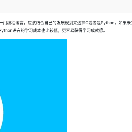
Deepseek-v4-pro
HappyHors
同享
万小智 AI 建站低至 15元/月
Qoder CN
AI 短剧/漫剧
云原生数据库 
快递物流查询
WordPress
成为服务伙
高校合作
点，立即开启云上创新
覆盖公网/内网、递归/权威、移动APP等全场景解析服务
送.CN域名，送备案服务码
基于千问大模型等，支持代码智能生成、研发智能问答
AI助力短剧
态智能体模型
旗舰 MoE 大模型，百万上下文与顶尖推理能力
图生视频，流
Ubuntu
服务生态伙伴
云工开物
企业应用
Works
Night Plan 支持 Qwen 3.8-Max
云原生大数据计算服务 MaxCompute
AI 办公
容器服务 Kub
一门编程语言，应该结合自己的发展规划来选择C或者是Python，如果未
NEW
GLM-5.2
Wan2.7-T
Red Hat
30+ 款产品免费体验
Data Agent 驱动的一站式 Data+AI 开发治理平台
夜间 5 折，Qwen/Meoo/TokenPlan 客户专享
面向分析的企业级SaaS模式云数据仓库
AI智能应用
提供一站式管
Python语言的学习成本也比较低，更容易获得学习成就感。
科研合作
视觉 Coding、空间感知、多模态思考等全面升级
1M上下文，专为长程任务能力而生
ERP
堂（旗舰版）
SUSE
智能客服
CRM
防护产品
2个月
自动承接线索
建站小程序
OA 办公系统
AI 应用构建
大模型原生
力提升
财税管理
模板建站
Qoder
大模型服务平台百炼-应用模版
HOT
NEW
面向真实软件
个人版上线、团队版降价；千问3.8-Max首发发尝鲜
丰富多元化的应用模版和解决方案
400电话
定制建站
万有无界
大模型服务平台百炼-智能体
方案
广告营销
模板小程序
的模型效果
灵活可视化地构建企业级 Agent
定制小程序
秒悟
人工智能平台 PAI
APP 开发
云端极速 AI 
新一代 AI 视频生成模型，深度适配广告营销等场景
AI Native 的算法工程平台，一站式完成建模、训练、推理服务部署
建站系统