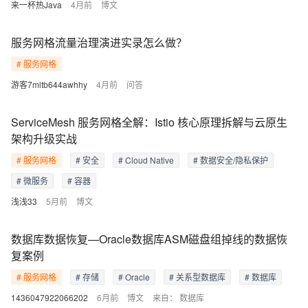
来一杯热Java
4月前
博文
服务网格流量治理演进实录怎么做？
# 服务网格
游客7mltb644awhhy
4月前
问答
ServiceMesh 服务网格全解：Istio 核心原理拆解与云原生
架构升级实战
# 服务网格
# 安全
# Cloud Native
# 数据安全/隐私保护
# 微服务
# 容器
浅浅33
5月前
博文
数据库数据恢复—Oracle数据库ASM磁盘组掉线的数据恢
复案例
# 服务网格
# 存储
# Oracle
# 关系型数据库
# 数据库
1436047922066202
6月前
博文
来自：
数据库