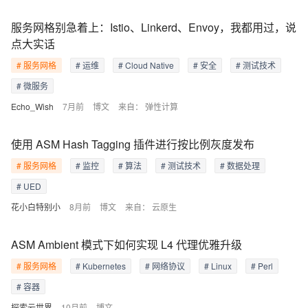
服务网格别急着上：Istio、Linkerd、Envoy，我都用过，说
点大实话
# 服务网格
# 运维
# Cloud Native
# 安全
# 测试技术
# 微服务
Echo_Wish
7月前
博文
来自：
弹性计算
使用 ASM Hash Tagging 插件进行按比例灰度发布
# 服务网格
# 监控
# 算法
# 测试技术
# 数据处理
# UED
花小白特别小
8月前
博文
来自：
云原生
ASM Ambient 模式下如何实现 L4 代理优雅升级
# 服务网格
# Kubernetes
# 网络协议
# Linux
# Perl
# 容器
探索云世界
10月前
博文