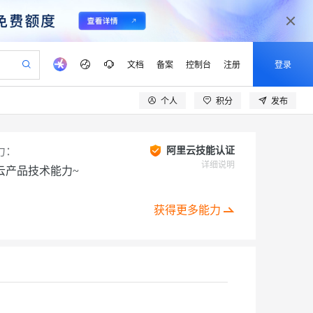
文档
备案
控制台
注册
登录
个人
积分
发布
验
作计划
器
AI 活动
专业服务
服务伙伴合作计划
开发者社区
加入我们
产品动态
服务平台百炼
阿里云 OPC 创新助力计划
一站式生成采购清单，支持单品或批量购买
可编辑精美 PPT 文稿
S产品伙伴计划（繁花）
峰会
CS
造的大模型服务与应用开发平台
Agency Agents：拥有专属领域专家
AI 生产力先锋
Al MaaS 服务伙伴赋能合作
域名
博文
Careers
PolarDB Agentic Database
力：
阿里云技能认证
至高可申请百万元
 轻松生成专业的 PPT
开启高性价比 AI 编程新体验
弹性可伸缩的云计算服务
先锋实践拓展 AI 生产力的边界
发布
多领域专家智能体,一键组建 AI 虚拟交付团队
详细说明
云产品技术能力~
Token 补贴，五大权
计划
海大会
伙伴信用分合作计划
商标
问答
社会招聘
益加速 OPC 成功
帕鲁游戏服务器
SS
HappyHorse 打造一站式影视创作平台
飞天发布时刻
HOT
秒悟 Meoo CLI 支持一键部
划
备案
电子书
校园招聘
联机服务器，轻松开启游戏
视频创作，一键激活电商全链路生产力
稳定、安全、高性价比、高性能的云存储服务
所见，即是所愿
署项目至阿里云账号
可视化编排打通从文字构思到成片全链路闭环
获得更多能力
更多支持
划
公司注册
镜像站
视频生成
语音识别与合成
 智能体与工作流应用
漫剧工坊：一站式动画创作平台
AI 实训营
Flink OSS 支持
合作伙伴培训与认证
划
上云迁移
站生成，高效打造优质广告素材
全接入的云上超级电脑
通过阿里云百炼高效搭建AI应用,助力高效开发
快速生产连贯的高质量长漫剧
从基础到进阶，Agent 创客手把手教你
AssumeRole 角色自定义
lScope
我要反馈
e-1.1-T2V
Qwen3-TTS-Flash
查询合作伙伴
n Alibaba Cloud ISV 合作
代维服务
建企业门户网站
10 分钟搭建微信、支付宝小程序
百炼 Qwen3.7-Flash 系列模
创新加速
ope
登录合作伙伴管理后台
我要建议
站，无忧落地极速上线
以可视化方式快速构建移动和 PC 门户网站
国内短信简单易用，安全可靠，秒级触达，全球覆盖200+国家和地区。
高效部署网站，快速应用到小程序
型发布
畅细腻的高质量视频
离线语音合成大模型，多语言方言自适应，低延迟高稳定