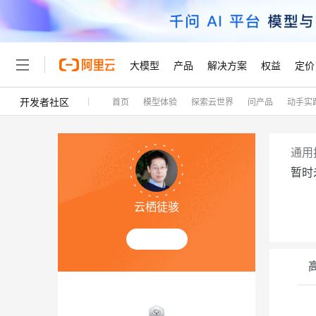
大模型
产品
解决方案
权益
定价
开发者社区
首页
模型体验
探索云世界
问产品
动手实
大模型
产品
解决方案
权益
定价
云市场
伙伴
服务
了解阿里云
精选产品
精选解决方案
普惠上云
产品定价
精选商城
成为销售伙伴
售前咨询
为什么选择阿里云
千问AI平台
了解云产品的定价详情
大模型服务平台百炼
睿译宝，AI翻译排版一
普惠上云 官方力荐
分销伙伴
在线服务
网站建设
什么是云计算
大
通用
大模型服务与应用平台
上传文档即自动完成翻译和
云服务器38元/年起，超
暂时
咨询伙伴
多端小程序
技术领先
云上成本管理
售后服务
轻量应用服务器
GLM-5.2：长任务时代
官方推荐返现计划
大模型
精选产品
精选解决方案
Salesforce 国际版订阅
稳定可靠
云栖徒骇
管理和优化成本
推荐新用户得奖励，单订单
销售伙伴合作计划
自助服务
友盟天域
安全合规
人工智能与机器学习
AI
文本生成
云数据库 RDS
Hermes Agent，打造
云工开物
无影生态合作计划
在线服务
观测云
分析师报告
自主进化，持久记忆，越用
高校专属算力普惠，学生认
计算
互联网应用开发
Qwen3.8-Max
HOT
Salesforce On Alibaba C
工单服务
Tuya 物联网平台阿里云
研究报告与白皮书
人工智能平台 PAI
快速拥有专属 OpenClaw
大模
Consulting Partner 合
容器
大数据
免费试用
短信专区
一站式AI开发、训练和推
蓝凌 OA
智能体时代全能旗舰模型
AI 大模型销售与服务生
现代化应用