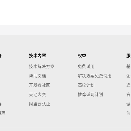
云端极速 AI 
新一代 AI 视频生成模型，深度适配广告营销等场景
AI Native 的算法工程平台，一站式完成建模、训练、推理服务部署
AI 应用
10分钟微调：让0.6B模型媲美235B模
多模态数据信
型
依托云原生高可用架构,实现Dify私有化部署
用1%尺寸在特定领域达到大模型90%以上效果
一个 AI 助手
超强辅助，Bol
价
技术内容
权益
服
即刻拥有 DeepSeek-R1 满血版
在企业官网、通讯软件中为客户提供 AI 客服
技术解决方案
免费试用
基
多种方案随心选，轻松解锁专属 DeepSeek
帮助文档
解决方案免费试用
企
开发者社区
高校计划
迁
天池大赛
推荐返现计划
官
器
阿里云认证
健
管理
信