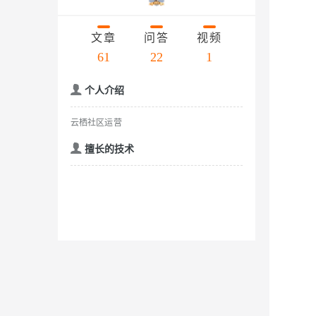
存储
天池大赛
云解析DNS
解决方案免费试用 新老
电子合同
Qwen3.7-Plus
最高领取价值200元试用
安全
网络与CDN
AI 算法大赛
文章
问答
视频
畅捷通
大数据开发治理平台 Data
AI 产品 免费试用
网络
61
22
1
安全
云开发大赛
能看、能想、能动手的多模
Tableau 订阅
1亿+ 大模型 tokens 和 
入门学习赛
可观测
中间件
AI空中课堂在线直播课
个人介绍
Qwen3-VL-Plus
云防火墙
140+云产品 免费试用
上云与迁云
云原生的云上边界网络安全
产品新客免费试用，最长1
数据库
云栖社区运营
生态解决方案
企业出海
大模型ACA认证体验
大数据计算
擅长的技术
助力企业全员 AI 认知与能
行业生态解决方案
政企业务
媒体服务
大模型服务
开发者生态解决方案
企业服务与云通信
AI 开发和 AI 应用解决
千问AI平台-Token Plan
域名与网站
千问AI平台-模型体验
终端用户计算
在线体验全尺寸、多种模态
Serverless
Happy 系列大模型
开发工具