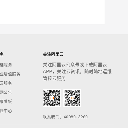
应用创作平台
多模态内容创作工具，已接入 DeepSeek
息提取
与 AI 智能体进行实时音视频通话
从文本、图片、视频中提取结构化的属性信息
构建支持视频理解的 AI 音视频实时通话应用
t.diy 一步搞定创意建站
构建大模型应用的安全防护体系
务
关注阿里云
通过自然语言交互简化开发流程,全栈开发支持
通过阿里云安全产品对 AI 应用进行安全防护
关注阿里云公众号或下载阿里云
础服务
APP，关注云资讯，随时随地运维
业增值服务
管控云服务
云服务
网公告
康看板
任中心
联系我们：4008013260