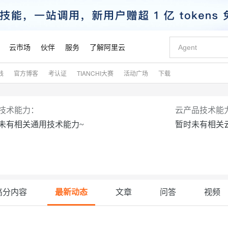
云市场
伙伴
服务
了解阿里云
践
官方博客
考认证
TIANCHI大赛
活动广场
下载
AI 特惠
数据与 API
成为产品伙伴
企业增值服务
最佳实践
价格计算器
AI 场景体
基础软件
产品伙伴合
阿里云认证
市场活动
配置报价
大模型
自助选配和估算价格
步到位
智启 AI 普惠权益
产品生态集成认证中心
企业支持计划
云上春晚
域名与网站
Qwen Audio：打造专属 AI 语音助手
千问官方 MaaS 平台，为开发者和 Agent 而生，新用户赠送 1 亿 + tokens 额度
一句话生成原生
AI Coding
阿里云Maa
2026 阿里云
云服务器 E
为企业打
数据集
Windows
大模型认证
模型
NEW
NEW
技术能力：
云产品技术能
格式还原
值低价云产品抢先购
至高享 1亿+免费 tokens，加速 Al 应用落地
提供智能易用的域名与建站服务
Qwen-Audio-3.0-Realtime 端到端实时语音角色扮演
输入一句话想法,
智能编程，一键
安全可靠、
未有相关通用技术能力~
暂时未有相关
产品生态伙伴
专家技术服务
云上奥运之旅
弹性计算合作
阿里云中企出
手机三要素
宝塔 Linux
全部认证
价格优势
开源旗舰模型
即刻拥有 DeepSeek-V4-Pro
阿里云 OPC 创新助力计划
千问大模型
一键部署幻兽
AI 电商营销
对象存储 O
大模型
产品生态伙伴工作台
企业增值服务台
云栖战略参考
云存储合作计
云栖大会
身份实名认证
CentOS
训练营
推动算力普惠，释放技术红利
最高返9万
真正可用的 1M 上下文,一次完成代码全链路开发
快速构建应用程序和网站，即刻迈出上云第一步
轻松解锁专属 DeepSeek-V4-Pro
至高百万元 Token 补贴，加速一人公司成长
多元化、高性能、安全可靠的大模型服务
一键购买专属
从图文生成到
云上的中国
数据库合作计
活动全景
短信
Docker
图片和
自进化智能体
5 分钟轻松部署专属 QwenPaw
Token Plan 模型订阅计划
数字证书管理服务（原SSL证书）
高效搭建 AI
AI 广告创作
无影云电脑
企业成长
NEW
HOT
信息公告
看见新力量
云网络合作计
OCR 文字识别
JAVA
越聪明
证享300元代金券
全托管，含MySQL、PostgreSQL、SQL Server、MariaDB多引擎
Qwen3.8-Max 首发尝鲜，限时加量 10 倍，夜间低至2折
实现全站 HTTPS，呈现可信的 Web 访问
从聊天伙伴进化为能主动干活的本地数字员工
图文、视频一
随时随地安
魔搭 Mode
高分内容
最新动态
文章
问答
视频
Kimi-K3
HappyHors
NEW
loud
服务实践
官网公告
金融模力时刻
Salesforce O
版
发票查验
全能环境
Claude Code + GStack 打造工程团队
千问办公，限时限量积分加倍
Qoder
低代码高效构
AI 建站
短信服务
型
NEW
作计划
计划
创新中心
魔搭 ModelSc
健康状态
理服务
让AI从“聊天伙伴”进化为能干活的“数字员工”
安装技能 GStack，拥有专属 AI 工程团队
你的AI工作搭子，覆盖日常办公高频场景
面向真实软件的智能体编程平台
0 代码专业建
客户案例
天气预报查询
操作系统
Kimi 最新旗舰模型，长程编程与推理利器
让文字生成流
态合作计划