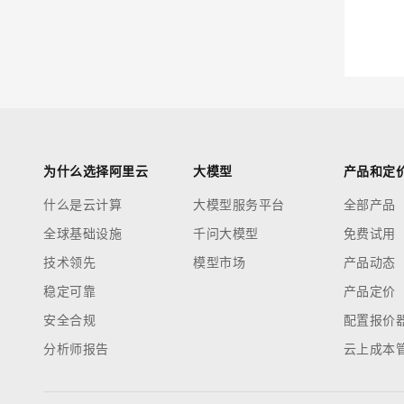
迁移与运维管理
大模型解决方案
专有云
快速部署 Dify，高效搭建 
10 分钟在聊天系统中增加
为什么选择阿里云
大模型
产品和定
什么是云计算
大模型服务平台
全部产品
全球基础设施
千问大模型
免费试用
技术领先
模型市场
产品动态
稳定可靠
产品定价
安全合规
配置报价
分析师报告
云上成本