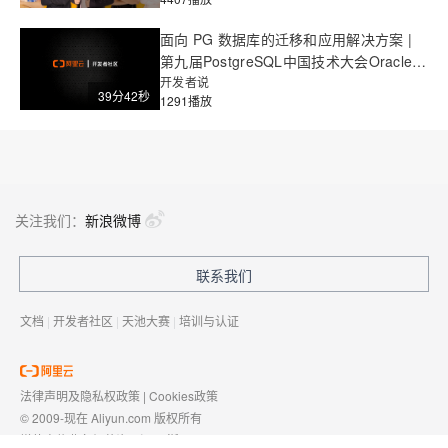
面向 PG 数据库的迁移和应用解决方案 |
第九届PostgreSQL中国技术大会Oracle
迁移专场
开发者说
39分42秒
1291播放
关注我们：
新浪微博
联系我们
文档
|
开发者社区
|
天池大赛
|
培训与认证
法律声明及隐私权政策
|
Cookies政策
© 2009-现在 Aliyun.com 版权所有
增值电信业务经营许可证：
浙B2-20080101