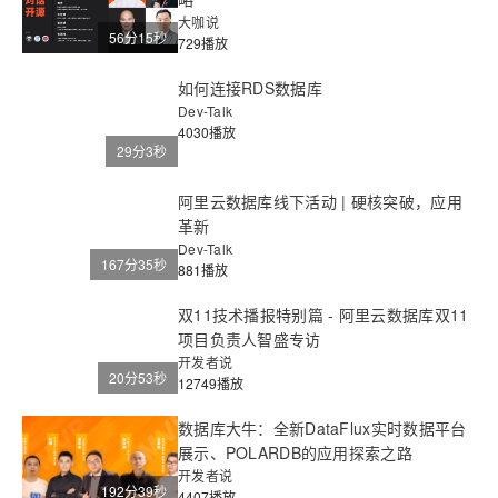
大咖说
56分15秒
729播放
如何连接RDS数据库
Dev-Talk
4030播放
29分3秒
阿里云数据库线下活动 | 硬核突破，应用
革新
Dev-Talk
167分35秒
881播放
双11技术播报特别篇 - 阿里云数据库双11
项目负责人智盛专访
开发者说
20分53秒
12749播放
数据库大牛：全新DataFlux实时数据平台
展示、POLARDB的应用探索之路
开发者说
192分39秒
4407播放