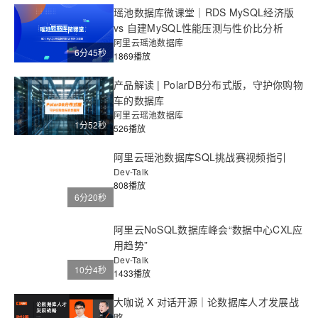
瑶池数据库微课堂｜RDS MySQL经济版
vs 自建MySQL性能压测与性价比分析
阿里云瑶池数据库
6分45秒
1869播放
产品解读 | PolarDB分布式版，守护你购物
车的数据库
阿里云瑶池数据库
1分52秒
526播放
阿里云瑶池数据库SQL挑战赛视频指引
Dev-Talk
808播放
6分20秒
阿里云NoSQL数据库峰会“数据中心CXL应
用趋势”
Dev-Talk
10分4秒
1433播放
大咖说 X 对话开源｜论数据库人才发展战
略