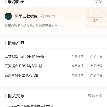
来源圈子
更多
PostgreSQL 百亿地理位置数据 近邻查询性能
21443
【HBase从入门到精通系列】如何避免HBase写入过快引起的各种问题
18908
阿里云数据库
279463
+ 订阅
再谈全局网HBase八大应用场景
21749
让用户数据永远在线，让数据无缝的自由流动
相关产品
云数据库 Tair（兼容 Redis）
文档详情
产品详情
云数据库 RDS MySQL 版
文档详情
产品详情
云原生数据库 PolarDB
文档详情
产品详情
相关文章
查看更多
mysql一次给数据库所有表加字段