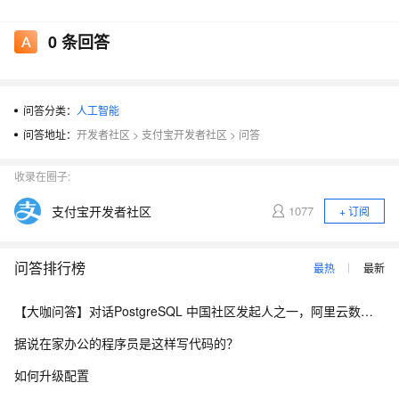
0
条回答
在导航栏中输入问题，直接给底层输出干出来了？
问答分类：
人工智能
问答地址：
开发者社区
>
支付宝开发者社区
>
问答
收录在圈子:
支付宝开发者社区
1077
+ 订阅
问答排行榜
最热
最新
【大咖问答】对话PostgreSQL 中国社区发起人之一，阿里云数据库高级专家 德哥
据说在家办公的程序员是这样写代码的？
如何升级配置