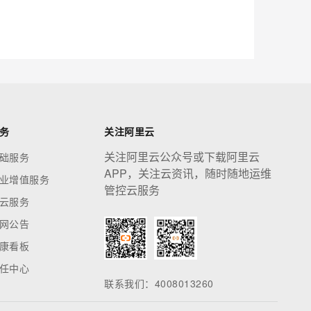
应用创作平台
多模态内容创作工具，已接入 DeepSeek
息提取
与 AI 智能体进行实时音视频通话
从文本、图片、视频中提取结构化的属性信息
构建支持视频理解的 AI 音视频实时通话应用
t.diy 一步搞定创意建站
构建大模型应用的安全防护体系
务
关注阿里云
通过自然语言交互简化开发流程,全栈开发支持
通过阿里云安全产品对 AI 应用进行安全防护
关注阿里云公众号或下载阿里云
础服务
APP，关注云资讯，随时随地运维
业增值服务
管控云服务
云服务
网公告
康看板
任中心
联系我们：4008013260