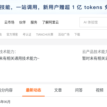
云市场
伙伴
服务
了解阿里云
践
官方博客
考认证
TIANCHI大赛
活动广场
下载
AI 特惠
数据与 API
成为产品伙伴
企业增值服务
最佳实践
价格计算器
AI 场景体
基础软件
产品伙伴合
阿里云认证
市场活动
配置报价
大模型
自助选配和估算价格
步到位
智启 AI 普惠权益
产品生态集成认证中心
企业支持计划
云上春晚
域名与网站
Qwen Audio：打造专属 AI 语音助手
千问官方 MaaS 平台，为开发者和 Agent 而生，新用户赠送 1 亿 + tokens 额度
一句话生成原生
AI Coding
阿里云Maa
2026 阿里云
云服务器 E
为企业打
数据集
Windows
大模型认证
模型
NEW
NEW
技术能力：
云产品技术能
格式还原
值低价云产品抢先购
至高享 1亿+免费 tokens，加速 Al 应用落地
提供智能易用的域名与建站服务
Qwen-Audio-3.0-Realtime 端到端实时语音角色扮演
输入一句话想法,
智能编程，一键
安全可靠、
未有相关通用技术能力~
暂时未有相关
产品生态伙伴
专家技术服务
云上奥运之旅
弹性计算合作
阿里云中企出
手机三要素
宝塔 Linux
全部认证
价格优势
开源旗舰模型
即刻拥有 DeepSeek-V4-Pro
阿里云 OPC 创新助力计划
千问大模型
一键部署幻兽
AI 电商营销
对象存储 O
大模型
产品生态伙伴工作台
企业增值服务台
云栖战略参考
云存储合作计
云栖大会
身份实名认证
CentOS
训练营
推动算力普惠，释放技术红利
最高返9万
真正可用的 1M 上下文,一次完成代码全链路开发
快速构建应用程序和网站，即刻迈出上云第一步
轻松解锁专属 DeepSeek-V4-Pro
至高百万元 Token 补贴，加速一人公司成长
多元化、高性能、安全可靠的大模型服务
一键购买专属
从图文生成到
云上的中国
数据库合作计
活动全景
短信
Docker
图片和
自进化智能体
5 分钟轻松部署专属 QwenPaw
Token Plan 模型订阅计划
数字证书管理服务（原SSL证书）
高效搭建 AI
AI 广告创作
无影云电脑
企业成长
NEW
HOT
信息公告
看见新力量
云网络合作计
OCR 文字识别
JAVA
越聪明
证享300元代金券
全托管，含MySQL、PostgreSQL、SQL Server、MariaDB多引擎
Qwen3.8-Max 首发尝鲜，限时加量 10 倍，夜间低至2折
实现全站HTTPS，呈现可信的WEB访问
从聊天伙伴进化为能主动干活的本地数字员工
图文、视频一
随时随地安
魔搭 Mode
高分内容
最新动态
文章
问答
视频
Kimi-K3
HappyHors
NEW
loud
服务实践
官网公告
金融模力时刻
Salesforce O
版
发票查验
全能环境
Claude Code + GStack 打造工程团队
千问办公，限时限量积分加倍
Qoder
低代码高效构
AI 建站
短信服务
型
NEW
作计划
计划
创新中心
魔搭 ModelSc
健康状态
理服务
让AI从“聊天伙伴”进化为能干活的“数字员工”
安装技能 GStack，拥有专属 AI 工程团队
你的AI工作搭子，覆盖日常办公高频场景
面向真实软件的智能体编程平台
0 代码专业建
26年06月
客户案例
天气预报查询
操作系统
Kimi 最新旗舰模型，长程编程与推理利器
让文字生成流
态合作计划