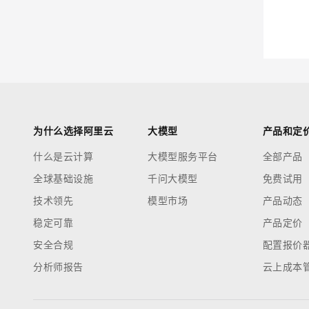
迁移与运维管理
大模型解决方案
专有云
快速部署 Dify，高效搭建 
10 分钟在聊天系统中增加
为什么选择阿里云
大模型
产品和定
什么是云计算
大模型服务平台
全部产品
全球基础设施
千问大模型
免费试用
技术领先
模型市场
产品动态
稳定可靠
产品定价
安全合规
配置报价
分析师报告
云上成本