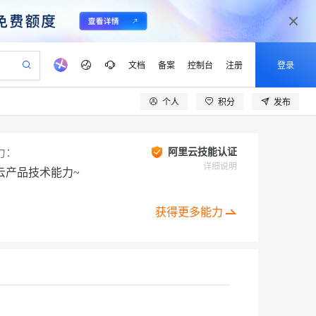
文档
备案
控制台
注册
登录
个人
积分
发布
验
作计划
器
AI 活动
专业服务
服务伙伴合作计划
开发者社区
加入我们
产品动态
服务平台百炼
阿里云 OPC 创新助力计划
一站式生成采购清单，支持单品或批量购买
可编辑精美 PPT 文稿
S产品伙伴计划（繁花）
峰会
CS
造的大模型服务与应用开发平台
Agency Agents：拥有专属领域专家
AI 生产力先锋
Al MaaS 服务伙伴赋能合作
域名
博文
Careers
PolarDB Agentic Database
力：
阿里云技能认证
至高可申请百万元
 轻松生成专业的 PPT
开启高性价比 AI 编程新体验
弹性可伸缩的云计算服务
先锋实践拓展 AI 生产力的边界
发布
多领域专家智能体,一键组建 AI 虚拟交付团队
详细说明
云产品技术能力~
Token 补贴，五大权
计划
海大会
伙伴信用分合作计划
商标
问答
社会招聘
益加速 OPC 成功
帕鲁游戏服务器
SS
HappyHorse 打造一站式影视创作平台
飞天发布时刻
HOT
秒悟 Meoo CLI 支持一键部
划
备案
电子书
校园招聘
联机服务器，轻松开启游戏
视频创作，一键激活电商全链路生产力
稳定、安全、高性价比、高性能的云存储服务
所见，即是所愿
署项目至阿里云账号
可视化编排打通从文字构思到成片全链路闭环
获得更多能力
更多支持
划
公司注册
镜像站
视频生成
语音识别与合成
 智能体与工作流应用
漫剧工坊：一站式动画创作平台
AI 实训营
Flink OSS 支持
合作伙伴培训与认证
划
上云迁移
站生成，高效打造优质广告素材
全接入的云上超级电脑
通过阿里云百炼高效搭建AI应用,助力高效开发
快速生产连贯的高质量长漫剧
从基础到进阶，Agent 创客手把手教你
AssumeRole 角色自定义
lScope
我要反馈
e-1.1-T2V
Qwen3-TTS-Flash
查询合作伙伴
n Alibaba Cloud ISV 合作
代维服务
建企业门户网站
10 分钟搭建微信、支付宝小程序
百炼 Qwen3.7-Flash 系列模
创新加速
ope
登录合作伙伴管理后台
我要建议
站，无忧落地极速上线
以可视化方式快速构建移动和 PC 门户网站
国内短信简单易用，安全可靠，秒级触达，全球覆盖200+国家和地区。
高效部署网站，快速应用到小程序
型发布
畅细腻的高质量视频
离线语音合成大模型，多语言方言自适应，低延迟高稳定