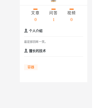
存储
天池大赛
云解析DNS
解决方案免费试用 新老
电子合同
Qwen3.7-Plus
最高领取价值200元试用
安全
网络与CDN
AI 算法大赛
文章
问答
视频
畅捷通
大数据开发治理平台 Data
AI 产品 免费试用
网络
0
1
0
安全
云开发大赛
能看、能想、能动手的多模
Tableau 订阅
1亿+ 大模型 tokens 和 
入门学习赛
可观测
中间件
AI空中课堂在线直播课
个人介绍
Qwen3-VL-Plus
云防火墙
140+云产品 免费试用
上云与迁云
云原生的云上边界网络安全
产品新客免费试用，最长1
数据库
最是那回眸一笑。
生态解决方案
企业出海
大模型ACA认证体验
大数据计算
擅长的技术
助力企业全员 AI 认知与能
行业生态解决方案
政企业务
媒体服务
大模型服务
开发者生态解决方案
容器
企业服务与云通信
AI 开发和 AI 应用解决
千问AI平台-Token Plan
域名与网站
千问AI平台-模型体验
终端用户计算
在线体验全尺寸、多种模态
Serverless
Happy 系列大模型
开发工具