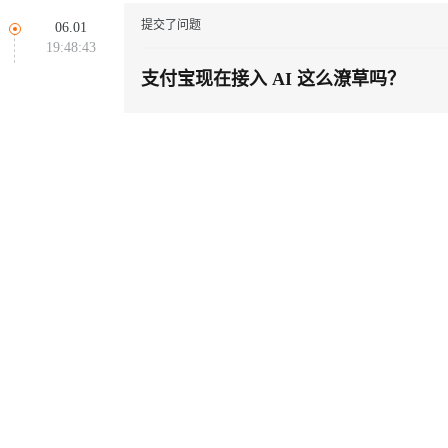
同享
万小智 AI 建站低至 15元/月
Qoder CN
AI 短剧/漫剧
云原生数据库 
快递物流查询
WordPress
成为服务伙
高校合作
提交了问题
06.01
Deepseek-v4-pro
HappyHors
点，立即开启云上创新
覆盖公网/内网、递归/权威、移动APP等全场景解析服务
送.CN域名，送备案服务码
基于千问大模型等，支持代码智能生成、研发智能问答
AI助力短剧
19:48:43
Ubuntu
服务生态伙伴
云工开物
企业应用
Works
Night Plan 支持 Qwen 3.8-Max
云原生大数据计算服务 MaxCompute
AI 办公
容器服务 Kub
NEW
支付宝现在接入 AI 这么潦草吗？
态智能体模型
旗舰 MoE 大模型，百万上下文与顶尖推理能力
图生视频，流
Red Hat
30+ 款产品免费体验
Data Agent 驱动的一站式 Data+AI 开发治理平台
夜间 5 折，Qwen/Meoo/TokenPlan 客户专享
面向分析的企业级SaaS模式云数据仓库
AI智能应用
提供一站式管
科研合作
ERP
堂（旗舰版）
SUSE
GLM-5.2
Wan2.7-T
智能客服
CRM
防护产品
2个月
自动承接线索
建站小程序
视觉 Coding、空间感知、多模态思考等全面升级
1M上下文，专为长程任务能力而生
OA 办公系统
力提升
财税管理
模板建站
AI 应用构建
大模型原生
400电话
定制建站
方案
广告营销
模板小程序
Qoder
大模型服务平台百炼-应用模版
HOT
NEW
面向真实软件
个人版上线、团队版降价；千问3.8-Max首发发尝鲜
丰富多元化的应用模版和解决方案
定制小程序
万有无界
大模型服务平台百炼-智能体
APP 开发
的模型效果
灵活可视化地构建企业级 Agent
建站系统
秒悟
人工智能平台 PAI