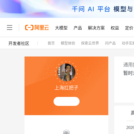
大模型
产品
解决方案
权益
定价
开发者社区
首页
模型体验
探索云世界
问产品
动手实
大模型
产品
解决方案
权益
定价
云市场
伙伴
服务
了解阿里云
精选产品
精选解决方案
普惠上云
产品定价
精选商城
成为销售伙伴
售前咨询
为什么选择阿里云
千问AI平台
了解云产品的定价详情
大模型服务平台百炼
睿译宝，AI翻译排版一
普惠上云 官方力荐
分销伙伴
在线服务
网站建设
什么是云计算
大
通用
大模型服务与应用平台
上传文档即自动完成翻译和
云服务器38元/年起，超
暂时
咨询伙伴
多端小程序
技术领先
云上成本管理
售后服务
轻量应用服务器
GLM-5.2：长任务时代
官方推荐返现计划
大模型
精选产品
精选解决方案
Salesforce 国际版订阅
稳定可靠
上海扛把子
管理和优化成本
推荐新用户得奖励，单订单
销售伙伴合作计划
自助服务
友盟天域
安全合规
人工智能与机器学习
AI
文本生成
云数据库 RDS
Hermes Agent，打造
云工开物
无影生态合作计划
在线服务
观测云
分析师报告
自主进化，持久记忆，越用
高校专属算力普惠，学生认
计算
互联网应用开发
Qwen3.8-Max
HOT
Salesforce On Alibaba C
工单服务
Tuya 物联网平台阿里云
研究报告与白皮书
人工智能平台 PAI
快速拥有专属 OpenClaw
大模
Consulting Partner 合
容器
大数据
免费试用
短信专区
一站式AI开发、训练和推
20
蓝凌 OA
智能体时代全能旗舰模型
AI 大模型销售与服务生
现代化应用