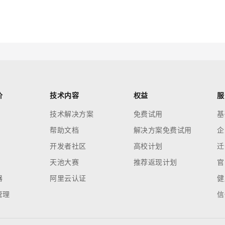
云端极速 AI 
新一代 AI 视频生成模型，深度适配广告营销等场景
AI Native 的算法工程平台，一站式完成建模、训练、推理服务部署
AI 应用
10分钟微调：让0.6B模型媲美235B模
多模态数据信
型
依托云原生高可用架构,实现Dify私有化部署
用1%尺寸在特定领域达到大模型90%以上效果
一个 AI 助手
超强辅助，Bol
价
技术内容
权益
服
即刻拥有 DeepSeek-R1 满血版
在企业官网、通讯软件中为客户提供 AI 客服
技术解决方案
免费试用
基
多种方案随心选，轻松解锁专属 DeepSeek
帮助文档
解决方案免费试用
企
开发者社区
高校计划
迁
天池大赛
推荐返现计划
官
器
阿里云认证
健
管理
信