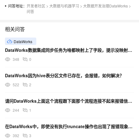
问答地址：
开发者社区
>
大数据与机器学习
>
大数据开发治理DataWorks
>
问答
相关问答
DataWorks
DataWorks数据集成同步任务为啥都映射上了字段，提示没映射上 然后报错？
348
0
DataWorks因为hive表分区文件已存在，会报错，如何解决？
522
2
请问DataWorks上面这个流程跟下面那个流程连接不起来报错信息又上角，那该如何操作呢？
244
1
在DataWorks中，即使没有执行truncate操作也出现了报错现象，启用了对脏数据的容忍机制？
392
3