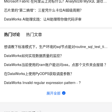
Microsoft Fabric 在阿里云上对标什么？AnalyticDB MySQL 湖仓一体统一分析方案
芯片里的“第二熵增”：三星凭什么卡位AI超级周期？
DataWorks AI助理实践：让AI助理帮你做代码评审
热门讨论
热门文章
想请教下标准模式下，生产环境的sql节点能对routine_sql_test_tianyi进行sel
DataWorks如何实现数据质量的监控？
DataWorks当前使用的ram账户能访问oss，点那个文件夹会报错 ？
在DataWorks上使用PyODPS获取调度参数？
DataWorks Invalid regular expression pattern - ?
数据来源：com.alibaba.fastjson.JSONException: syntax er
展开全部
DataWorks中ob作为数据源，在做数据集成的时候弹出上面的报错？
DataWorks离线同步 报脏数据 这是说A字段有问题是不？