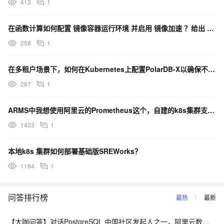
413
1
在函数计算如何配置 镜像容器运行环境 并启用 镜像加速 ？给出 s.yaml 示例
258
1
在多租户场景下，如何在Kubernetes上配置PolarDB-X以确保不同租户间的资源隔离和安全性
287
1
ARMS中我想使用阿里云的Prometheus这个，自建的k8s集群支持吗？
1403
1
本地k8s 集群如何部署基础版SREWorks？
1184
1
问答排行榜
最热
最新
【大咖问答】对话PostgreSQL 中国社区发起人之一，阿里云数据库高级专家 德哥