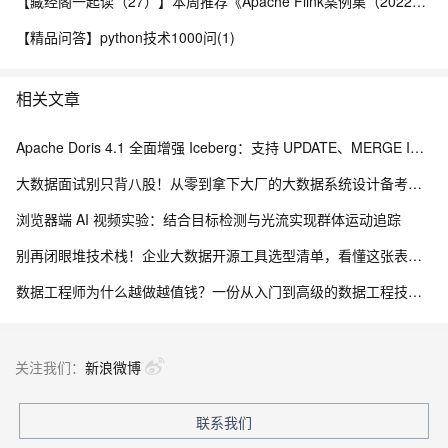
【藏经阁一起读（27）】本周推荐《Apache Flink案例集（2022版）》，你有哪些心得？
【精品问答】python技术1000问(1)
相关文章
Apache Doris 4.1 全面增强 Iceberg：支持 UPDATE、MERGE INTO 与 Iceberg V3
大数据面试别只背八股！从零到拿下大厂的大数据系统设计备考路线
浏览器端 AI 视频实验：结合目标检测与光流实现群体运动追踪
别再闭眼堆技术栈！企业大数据开源工具选型清单，看懂这张表少走3年弯路
数据工程师为什么越做越值钱？一份从入门到高级的数据工程技能树、项目实战与简历升级指南
关注我们：
新浪微博
联系我们