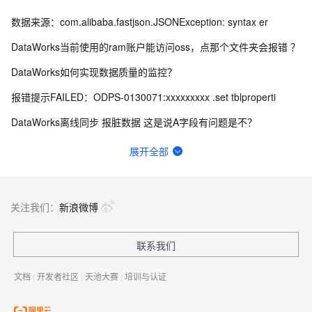
数据来源：com.alibaba.fastjson.JSONException: syntax er
DataWorks当前使用的ram账户能访问oss，点那个文件夹会报错 ？
DataWorks如何实现数据质量的监控？
报错提示FAILED：ODPS-0130071:xxxxxxxxx .set tblproperti
DataWorks离线同步 报脏数据 这是说A字段有问题是不？
DataWorks Invalid regular expression pattern - ?
展开全部
DataWorks中ob作为数据源，在做数据集成的时候弹出上面的报错？
请问这里的延迟是什么含义？可以通过什么方式优化？
关注我们：
新浪微博
想问下DataWorks中创建机器学习（PAI）节点操作步骤是什么？
联系我们
数据服务报429请求次数过多咋办呀
文档
|
开发者社区
|
天池大赛
|
培训与认证