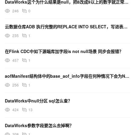
DataWorks这个为什么结果是null，把8改成9以上的数字就正常了？
246
0
云数据仓库ADB 执行完整的REPLACE INTO SELECT，写进表里的字段是NULL，为啥？
235
1
在Flink CDC中如下源端库加字段is not null场景 同步会报错？
457
1
aofManifest结构体中的base_aof_info字段在何种情况下会为NULL？
256
1
DataWorks中null分区 sql怎么查？
424
13
DataWorks参数字段要怎么去掉啊？
208
1