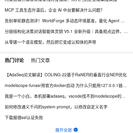
MCP 工具生态升温后，企业 AI 中台要解决什么问题？
告别单轮静态测评！WorldForge 多动态环境基准，量化 Agent 组件协同能力
分层结构化决策对话智能体灵钥 V5.1 全新升级｜具备观点边界、关系感知的深度思辨 Agent，配套线上 Demo 与真实用户数据采集方案
从零搓一个语言模型，然后把它变成认知体的声带
热门讨论
热门文章
【AdaSeq论文解读】COLING-22基于RaNER的垂直行业NER优化
modelscope-funasr用官方docker启动 为什么只能用127.0.0.1链接wss？
我是一个小白，本机部署adaseq，vscode找不到modelscope的module
如何修改通义千问的system prompt，以修改自定义名字
下载报错ssl认证失败
modelscope-funasr的UniASR 的三种解码模式在哪里配置？
展开全部