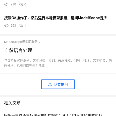
230
0
按照Q5操作了，然后运行本地模型报错，请问ModelScope是少了什么步骤吗 ？
253
1
ModelScope模型即服务
自然语言处理
包含命名实体识别、文本分类、分词、关系抽取、问答、推理、文本摘要、情
感分析、机器翻译等多个领域
我要提问
相关文章
阿里云自然语言处理全栈对接指南：从入门到企业级集成实战