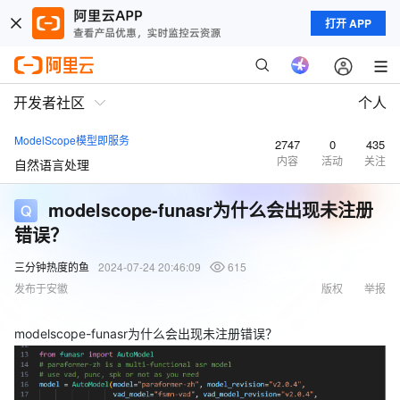
打开 APP
开发者社区
个人
ModelScope模型即服务
2747
0
435
内容
活动
关注
自然语言处理
modelscope-funasr为什么会出现未注册
错误？
三分钟热度的鱼
2024-07-24 20:46:09
615
发布于安徽
版权
举报
modelscope-funasr为什么会出现未注册错误？