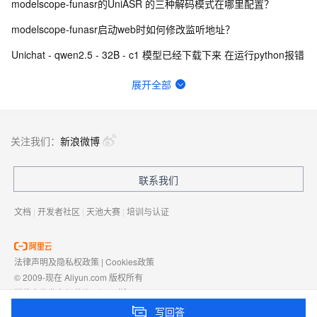
modelscope-funasr的UniASR 的三种解码模式在哪里配置？
modelscope-funasr启动web时如何修改监听地址？
Unichat - qwen2.5 - 32B - c1 模型已经下载下来 在运行python报错
如何修改通义千问的system prompt，以修改自定义名字
展开全部
下载报错ssl认证失败
modelscope-funasr的服务阻塞，服务还在但请求不通。怎么解决？
关注我们：
新浪微博
modelscope-funasr针对默认参数CHUNK_SIZE=[5,10,5]，怎么办？
联系我们
怎么进行多级多卡分布式训练呢，官方有样例吗
文档
|
开发者社区
|
天池大赛
|
培训与认证
法律声明及隐私权政策
|
Cookies政策
© 2009-现在 Aliyun.com 版权所有
增值电信业务经营许可证：
浙B2-20080101
域名注册服务机构许可：
浙D3-20210002
写回答