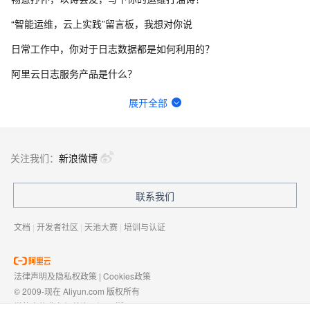
“智能运维，云上实践”留言板，我想对你说
日常工作中，你对于日志数据都是如何利用的？
阿里云日志服务产品是什么？
通过数据，你都知道了哪些“原来是这样”的事儿？
展开全部
loogngcollector容器日志采集疑似丢失
【阿里云-日志服务SLS】怎么自定义日志字段？或者 怎么对所有日志的message做一个增强？
关注我们：
新浪微博
日志服务SLS搭建监控系统的最佳实践是怎样的？
联系我们
ASP与PHP之间有哪些关键区别？
文档
|
开发者社区
|
天池大赛
|
培训与认证
法律声明及隐私权政策
|
Cookies政策
© 2009-现在 Aliyun.com 版权所有
增值电信业务经营许可证：
浙B2-20080101