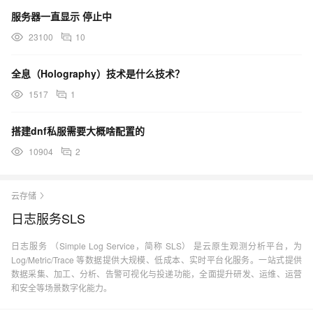
服务器一直显示 停止中
23100
10
全息（Holography）技术是什么技术？
1517
1
搭建dnf私服需要大概啥配置的
10904
2
云存储
日志服务SLS
日志服务 （Simple Log Service，简称 SLS） 是云原生观测分析平台，为
Log/Metric/Trace 等数据提供大规模、低成本、实时平台化服务。一站式提供
数据采集、加工、分析、告警可视化与投递功能，全面提升研发、运维、运营
和安全等场景数字化能力。