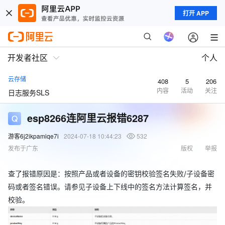
打开 APP
开发者社区
个人
云存储
408
5
206
内容
活动
关注
日志服务SLS
esp8266连阿里云报错6287
游客6j2ikpamiqe7i
2024-07-18 10:44:23
532
发布于广东
版权
举报
查了报错原因是：按照产品或者设备的密钥校验签名失败/子设备密
码或者签名错误。请参见子设备上下线中的签名方法计算签名，并
校验。