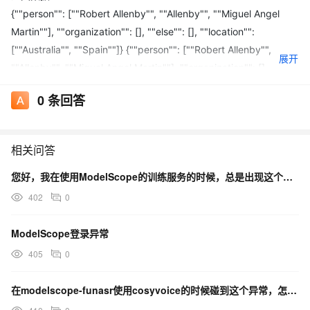
{""person"": [""Robert Allenby"", ""Allenby"", ""Miguel Angel
Martin""], ""organization"": [], ""else"": [], ""location"":
[""Australia"", ""Spain""]} {""person"": [""Robert Allenby"",
展开
""Allenby"", ""Miguel Angel Martin""], ""organization"": [],
""else"": [], ""location"": [""Australia"",
0
条回答
""Spain""]}»»»»»»»»»»»»»»»»»»»»»
【问题】运行后输出内容重复，且不是可解析的JSON。
相关问答
您好，我在使用ModelScope的训练服务的时候，总是出现这个异常，请问这是什么问题？
402
0
ModelScope登录异常
405
0
在modelscope-funasr使用cosyvoice的时候碰到这个异常，怎么处理？