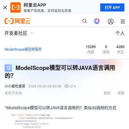
打开 APP
开发者社区
个人
15289
6
4286
ModelScope模型即服务
内容
活动
关注
ModelScope模型可以转JAVA语言调用
的？
小小爱吃香菜
2024-06-26 08:30:38
274
发布于吉林
版权
举报
"ModelScope模型可以转JAVA语言调用的？类似dij调用的方式