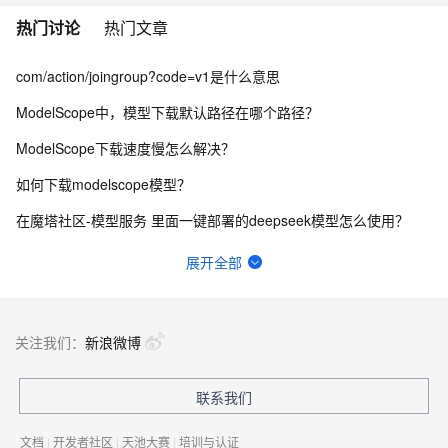
热门讨论
热门文章
com/action/joingroup?code=v1是什么意思
ModelScope中，模型下载默认路径在哪个路径？
ModelScope下载速度慢怎么解决？
如何下载modelscope模型？
在魔塔社区-模型服务 里面一键部署的deepseek模型怎么使用？
零门槛玩转AI声音定制，3分钟即可复刻你的发音模型
展开全部
请问Modelscope互联网如何访问Notebook的服务呢？
ModelScope中，训练好的lora能下载下来吗？
关注我们：
新浪微博
modelscope里使用snapshot_download下载模型失败
联系我们
外部网络如何访问modelscope notebook EAIS部署的应用
文档
|
开发者社区
|
天池大赛
|
培训与认证