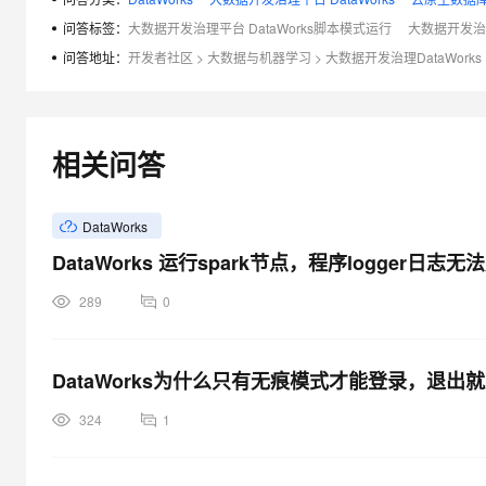
大模型解决方案
问答标签：
大数据开发治理平台 DataWorks脚本模式运行
大数据开发治理
迁移与运维管理
问答地址：
开发者社区
>
大数据与机器学习
>
大数据开发治理DataWorks
快速部署 Dify，高效搭建 
专有云
10 分钟在聊天系统中增加
相关问答
DataWorks
DataWorks 运行spark节点，程序logger日志无
289
0
DataWorks为什么只有无痕模式才能登录，退出
324
1