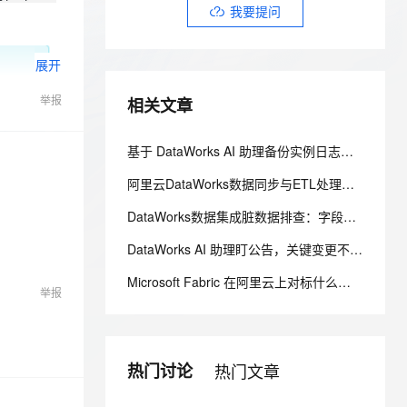
安全
我要投诉
e-1.1-I2V
Cosyvoice-V3-Flash
我要提问
PolarDB
上云场景组合购
Milvus 弹性伸缩功能新增节
伴
漫剧创作，剧本、分镜、视频高效生成
100%兼容MySQL、PostgreSQL，兼容Oracle，支持集中和分布式
覆盖90%+业务场景，专享组合折扣价
点支持范围
畅自然，细节丰富
高表现力语音合成大模型，语音克隆听感自然
VPN
展开
ernetes 版 ACK
云聚AI 严选权益
AI 原生数据库服务发布
SSL 证书
2V
Fun-ASR
，一键激活高效办公新体验
理容器应用的 K8s 服务
精选AI产品，从模型到应用全链提效
Agent 数据网关
举报
相关文章
文戏情感细腻自然，动作戏激烈拳拳到肉，实现更强表演能力
支持中英文自由切换，具备更强的噪声鲁棒性
堡垒机
AI 用量加速计划
云原生数据库 PolarDB
防火墙
、识别商机，让客服更高效、服务更出色。
新老同享，达量后返
Agentic Database 发布
基于 DataWorks AI 助理备份实例日志到 OSS 文件系统
主机安全
应用
阿里云DataWorks数据同步与ETL处理完全指南：从数据集成到数据治理全链路解析
千问办公
NEW
DataWorks数据集成脏数据排查：字段映射、编码格式与容错参数指南
AI 应用及服务市场
的智能体编程平台
一站式AI生产力平台
DataWorks AI 助理盯公告，关键变更不漏看
AI 应用
伶鹊
Microsoft Fabric 在阿里云上对标什么？AnalyticDB MySQL 湖仓一体统一分析方案
企业级人与Agent协作平台，接入和调度多个数字员工
智能客服平台，对话机器人、对话分析、智能外呼
举报
大模型
大模型服务平台百炼 - 全妙
自然语言处理
应用创作平台
多模态内容创作工具，已接入 DeepSeek
数据标注
热门讨论
热门文章
机器学习