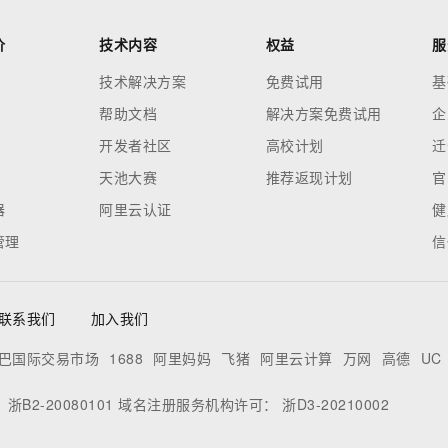
价
技术内容
权益
服
技术解决方案
免费试用
基
帮助文档
解决方案免费试用
企
开发者社区
高校计划
迁
天池大赛
推荐返现计划
官
器
阿里云认证
健
管理
信
联系我们
加入我们
巴国际交易市场
1688
阿里妈妈
飞猪
阿里云计算
万网
高德
UC
：
浙B2-20080101
域名注册服务机构许可：
浙D3-20210002