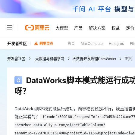
大模型
产品
解决方案
权益
定价
开发者社区
首页
MaxCompute
Hologres
Fli
大模型
产品
解决方案
权益
定价
云市场
伙伴
服务
了解阿里云
精选产品
精选解决方案
普惠上云
产品定价
精选商城
成为销售伙伴
售前咨询
为什么选择阿里云
千问AI平台
开发者社区
大数据与机器学习
大数据开发治理DataWorks
正文
了解云产品的定价详情
大模型服务平台百炼
睿译宝，AI翻译排版一
普惠上云 官方力荐
分销伙伴
在线服务
网站建设
什么是云计算
大
大模型服务与应用平台
上传文档即自动完成翻译和
云服务器38元/年起，超
咨询伙伴
多端小程序
技术领先
DataWorks脚本模式能运
云上成本管理
售后服务
轻量应用服务器
GLM-5.2：长任务时代
官方推荐返现计划
大模型
精选产品
精选解决方案
Salesforce 国际版订阅
稳定可靠
呀？
管理和优化成本
推荐新用户得奖励，单订单
销售伙伴合作计划
自助服务
友盟天域
安全合规
人工智能与机器学习
AI
文本生成
云数据库 RDS
Hermes Agent，打造
云工开物
无影生态合作计划
在线服务
观测云
分析师报告
自主进化，持久记忆，越用
高校专属算力普惠，学生认
DataWorks脚本模式能运行成功，向导模式还是不行，我直
计算
互联网应用开发
Qwen3.8-Max
HOT
Salesforce On Alibaba C
工单服务
能正常看的？
{"code":500160,"requestId":"a73d53e4224ace7
Tuya 物联网平台阿里云
研究报告与白皮书
人工智能平台 PAI
快速拥有专属 OpenClaw
大模
Consulting Partner 合
大数据
容器
智能体时代全能旗舰模型
shenzhen.data.aliyun.com/di/getTableColumn?
免费试用
短信专区
一站式AI开发、训练和推
蓝凌 OA
AI 大模型销售与服务生
tenantId=172978305151490&projectId=11669&projectCode=di&s
现代化应用