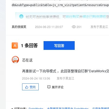
存储
天池大赛
Qwen3.7-Plus
云解析DNS
解决方案免费试用 新老
电子合同
db&subType=public&table=js_crm_visitpatient&resourceGroup
最高领取价值200元试用
能看、能想、能动手的多模
安全
网络与CDN
AI 算法大赛
畅捷通
大数据开发治理平台 Data
AI 产品 免费试用
网络
安全
云开发大赛
Qwen3-VL-Plus
Tableau 订阅
1亿+ 大模型 tokens 和 
真的很搞笑
2024-06-23 11:20:07
201
发布于黑龙江
可观测
入门学习赛
中间件
AI空中课堂在线直播课
云防火墙
140+云产品 免费试用
上云与迁云
云原生的云上边界网络安全
产品新客免费试用，最长1
数据库
生态解决方案
1
条回答
写回答
大模型服务
企业出海
大模型ACA认证体验
大数据计算
助力企业全员 AI 认知与能
行业生态解决方案
千问AI平台-Token Plan
政企业务
媒体服务
芯在这
开发者生态解决方案
企业服务与云通信
再重新试一下向导模式 ，此回答整理自钉群“DataWorks
千问AI平台-模型体验
AI 开发和 AI 应用解决
在线体验全尺寸、多种模态
2024-06-24 18:13:06
发布于黑龙江
域名与网站
赞同
展开评论
Happy 系列大模型
终端用户计算
Serverless
开发工具
问答分类：
DataWorks
大数据开发治理平台 DataWorks
云原生数据库 