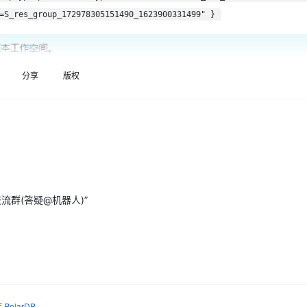
Deepseek-v4-pro
HappyHors
同享
万小智 AI 建站低至 15元/月
Qoder CN
AI 短剧/漫剧
云原生数据库 
快递物流查询
WordPress
成为服务伙
=S_res_group_172978305151490_1623900331499" }
高校合作
点，立即开启云上创新
覆盖公网/内网、递归/权威、移动APP等全场景解析服务
送.CN域名，送备案服务码
基于千问大模型等，支持代码智能生成、研发智能问答
AI助力短剧
态智能体模型
旗舰 MoE 大模型，百万上下文与顶尖推理能力
图生视频，流
Ubuntu
服务生态伙伴
云工开物
企业应用
Works
Night Plan 支持 Qwen 3.8-Max
云原生大数据计算服务 MaxCompute
AI 办公
容器服务 Kub
NEW
GLM-5.2
Wan2.7-T
Red Hat
30+ 款产品免费体验
Data Agent 驱动的一站式 Data+AI 开发治理平台
夜间 5 折，Qwen/Meoo/TokenPlan 客户专享
面向分析的企业级SaaS模式云数据仓库
AI智能应用
提供一站式管
科研合作
分享
版权
视觉 Coding、空间感知、多模态思考等全面升级
1M上下文，专为长程任务能力而生
ERP
堂（旗舰版）
SUSE
智能客服
CRM
防护产品
2个月
自动承接线索
建站小程序
OA 办公系统
AI 应用构建
大模型原生
力提升
财税管理
模板建站
Qoder
大模型服务平台百炼-应用模版
HOT
NEW
面向真实软件
个人版上线、团队版降价；千问3.8-Max首发发尝鲜
丰富多元化的应用模版和解决方案
400电话
定制建站
交流群(答疑@机器人)”
万有无界
大模型服务平台百炼-智能体
方案
广告营销
模板小程序
的模型效果
灵活可视化地构建企业级 Agent
定制小程序
秒悟
人工智能平台 PAI
APP 开发
云端极速 AI 
新一代 AI 视频生成模型，深度适配广告营销等场景
AI Native 的算法工程平台，一站式完成建模、训练、推理服务部署
建站系统
PolarDB