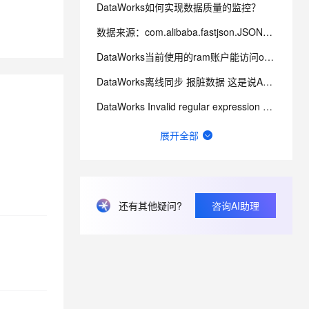
DataWorks如何实现数据质量的监控？
数据来源：com.alibaba.fastjson.JSONException: syntax er
息提取
与 AI 智能体进行实时音视频通话
从文本、图片、视频中提取结构化的属性信息
构建支持视频理解的 AI 音视频实时通话应用
DataWorks当前使用的ram账户能访问oss，点那个文件夹会报错 ？
t.diy 一步搞定创意建站
构建大模型应用的安全防护体系
DataWorks离线同步 报脏数据 这是说A字段有问题是不？
通过自然语言交互简化开发流程,全栈开发支持
通过阿里云安全产品对 AI 应用进行安全防护
DataWorks Invalid regular expression pattern - ?
DataWorks中ob作为数据源，在做数据集成的时候弹出上面的报错？
展开全部
请问这里的延迟是什么含义？可以通过什么方式优化？
想问下DataWorks中创建机器学习（PAI）节点操作步骤是什么？
数据服务报429请求次数过多咋办呀
还有其他疑问?
咨询AI助理
报错提示FAILED：ODPS-0130071:xxxxxxxxx .set tblproperti