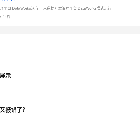
平台 DataWorks这有
大数据开发治理平台 DataWorks模式运行
>
问答
AI 应用
10分钟微调：让0.6B模型媲美235B模
多模态数据信
型
依托云原生高可用架构,实现Dify私有化部署
用1%尺寸在特定领域达到大模型90%以上效果
一个 AI 助手
超强辅助，Bol
即刻拥有 DeepSeek-R1 满血版
在企业官网、通讯软件中为客户提供 AI 客服
多种方案随心选，轻松解锁专属 DeepSeek
法展示
就又报错了？