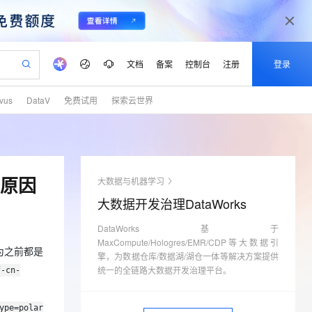
文档
备案
控制台
注册
登录
lvus
DataV
免费试用
探索云世界
验
作计划
器
AI 活动
专业服务
服务伙伴合作计划
开发者社区
加入我们
产品动态
服务平台百炼
阿里云 OPC 创新助力计划
一站式生成采购清单，支持单品或批量购买
可编辑精美 PPT 文稿
S产品伙伴计划（繁花）
峰会
CS
造的大模型服务与应用开发平台
Agency Agents：拥有专属领域专家
AI 生产力先锋
Al MaaS 服务伙伴赋能合作
域名
博文
Careers
至高可申请百万元
Qwen3.8-Max 模型上线
 轻松生成专业的 PPT
开启高性价比 AI 编程新体验
弹性可伸缩的云计算服务
先锋实践拓展 AI 生产力的边界
多领域专家智能体,一键组建 AI 虚拟交付团队
Token 补贴，五大权
计划
海大会
伙伴信用分合作计划
商标
问答
社会招聘
么原因
大数据与机器学习
益加速 OPC 成功
帕鲁游戏服务器
SS
HappyHorse 打造一站式影视创作平台
飞天发布时刻
HOT
Open Search 向量检索版支
划
备案
电子书
校园招聘
大数据开发治理DataWorks
联机服务器，轻松开启游戏
视频创作，一键激活电商全链路生产力
稳定、安全、高性价比、高性能的云存储服务
所见，即是所愿
持视频检索 Pipeline 功能
可视化编排打通从文字构思到成片全链路闭环
更多支持
划
公司注册
镜像站
视频生成
语音识别与合成
DataWorks基于
 智能体与工作流应用
漫剧工坊：一站式动画创作平台
AI 实训营
应用身份服务 (IDaaS)
合作伙伴培训与认证
MaxCompute/Hologres/EMR/CDP等大数据引
划
上云迁移
站生成，高效打造优质广告素材
全接入的云上超级电脑
通过阿里云百炼高效搭建AI应用,助力高效开发
快速生产连贯的高质量长漫剧
从基础到进阶，Agent 创客手把手教你
OpenClaw 管理能力上线
为之前都是
擎，为数据仓库/数据湖/湖仓一体等解决方案提供
lScope
我要反馈
e-1.1-T2V
Qwen3-TTS-Flash
查询合作伙伴
统一的全链路大数据开发治理平台。
f-cn-
n Alibaba Cloud ISV 合作
代维服务
建企业门户网站
10 分钟搭建微信、支付宝小程序
MaxCompute MaxFrame 提
畅细腻的高质量视频
离线语音合成大模型，多语言方言自适应，低延迟高稳定
创新加速
ope
登录合作伙伴管理后台
我要建议
站，无忧落地极速上线
以可视化方式快速构建移动和 PC 门户网站
国内短信简单易用，安全可靠，秒级触达，全球覆盖200+国家和地区。
高效部署网站，快速应用到小程序
供自动弹性内存功能
ype=polar