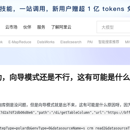
云市场
伙伴
服务
了解阿里云
nk
E-MapReduce
DataWorks
Elasticsearch
PAI
智能搜索推荐
Mi
AI 特惠
数据与 API
成为产品伙伴
企业增值服务
最佳实践
价格计算器
AI 场景体
基础软件
产品伙伴合
阿里云认证
市场活动
配置报价
大模型
自助选配和估算价格
步到位
智启 AI 普惠权益
产品生态集成认证中心
企业支持计划
云上春晚
域名与网站
Qwen Audio：打造专属 AI 语音助手
千问官方 MaaS 平台，为开发者和 Agent 而生，新用户赠送 1 亿 + tokens 额度
一句话生成原生
AI Coding
阿里云Maa
2026 阿里云
云服务器 E
为企业打
数据集
Windows
大模型认证
模型
NEW
NEW
格式还原
值低价云产品抢先购
至高享 1亿+免费 tokens，加速 Al 应用落地
提供智能易用的域名与建站服务
Qwen-Audio-3.0-Realtime 端到端实时语音角色扮演
输入一句话想法,
智能编程，一键
安全可靠、
产品生态伙伴
专家技术服务
云上奥运之旅
弹性计算合作
阿里云中企出
手机三要素
宝塔 Linux
全部认证
行成功，向导模式还是不行，这有可能是什
价格优势
开源旗舰模型
即刻拥有 DeepSeek-V4-Pro
阿里云 OPC 创新助力计划
千问大模型
一键部署幻兽
AI 电商营销
对象存储 O
大模型
产品生态伙伴工作台
企业增值服务台
云栖战略参考
云存储合作计
云栖大会
身份实名认证
CentOS
训练营
推动算力普惠，释放技术红利
最高返9万
真正可用的 1M 上下文,一次完成代码全链路开发
快速构建应用程序和网站，即刻迈出上云第一步
轻松解锁专属 DeepSeek-V4-Pro
至高百万元 Token 补贴，加速一人公司成长
多元化、高性能、安全可靠的大模型服务
一键购买专属
从图文生成到
云上的中国
数据库合作计
活动全景
短信
Docker
图片和
自进化智能体
5 分钟轻松部署专属 QwenPaw
Token Plan 模型订阅计划
数字证书管理服务（原SSL证书）
高效搭建 AI
AI 广告创作
无影云电脑
企业成长
NEW
HOT
信息公告
看见新力量
云网络合作计
OCR 文字识别
JAVA
越聪明
证享300元代金券
全托管，含MySQL、PostgreSQL、SQL Server、MariaDB多引擎
Qwen3.8-Max 首发尝鲜，限时加量 10 倍，夜间低至2折
实现全站HTTPS，呈现可信的WEB访问
从聊天伙伴进化为能主动干活的本地数字员工
图文、视频一
随时随地安
接查询库倒是没问题，但是向导模式就是出不来，这有可能是什么原因呀，因
魔搭 Mode
Kimi-K3
HappyHors
NEW
loud
服务实践
官网公告
77d2a7df2db06d8e6","path":"/di/getTableColumn","url":"https://bf
金融模力时刻
Salesforce O
版
发票查验
全能环境
Claude Code + GStack 打造工程团队
千问办公，限时限量积分加倍
Qoder
低代码高效构
AI 建站
短信服务
型
NEW
作计划
Kimi 最新旗舰模型，长程编程与推理利器
让文字生成流
计划
创新中心
魔搭 ModelSc
健康状态
理服务
让AI从“聊天伙伴”进化为能干活的“数字员工”
安装技能 GStack，拥有专属 AI 工程团队
你的AI工作搭子，覆盖日常办公高频场景
面向真实软件的智能体编程平台
0 代码专业建
客户案例
天气预报查询
操作系统
态合作计划
tepType=polardb&envType=0&datasourceName=s_crm_read2&datasourceT