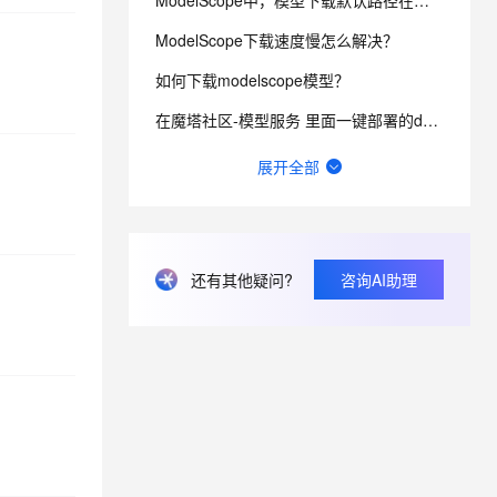
ModelScope中，模型下载默认路径在哪个路径？
ModelScope下载速度慢怎么解决？
息提取
与 AI 智能体进行实时音视频通话
如何下载modelscope模型？
从文本、图片、视频中提取结构化的属性信息
构建支持视频理解的 AI 音视频实时通话应用
在魔塔社区-模型服务 里面一键部署的deepseek模型怎么使用？
t.diy 一步搞定创意建站
构建大模型应用的安全防护体系
通过自然语言交互简化开发流程,全栈开发支持
通过阿里云安全产品对 AI 应用进行安全防护
请问Modelscope互联网如何访问Notebook的服务呢？
展开全部
ModelScope哪里可以下到bge的embedding啊，我用来本地部署？
零门槛玩转AI声音定制，3分钟即可复刻你的发音模型
还有其他疑问?
咨询AI助理
外部网络如何访问modelscope notebook EAIS部署的应用
modelscope这个下载有点慢呀，好几次都超时了，怎么解决？