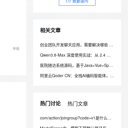
安全
我要提问
我要投诉
e-1.1-I2V
Cosyvoice-V3-Flash
PolarDB
上云场景组合购
Milvus 弹性伸缩功能新增节
伴
漫剧创作，剧本、分镜、视频高效生成
100%兼容MySQL、PostgreSQL，兼容Oracle，支持集中和分布式
覆盖90%+业务场景，专享组合折扣价
点支持范围
畅自然，细节丰富
高表现力语音合成大模型，语音克隆听感自然
VPN
ernetes 版 ACK
云聚AI 严选权益
AI 原生数据库服务发布
SSL 证书
2V
Fun-ASR
，一键激活高效办公新体验
理容器应用的 K8s 服务
精选AI产品，从模型到应用全链提效
Agent 数据网关
相关文章
文戏情感细腻自然，动作戏激烈拳拳到肉，实现更强表演能力
支持中英文自由切换，具备更强的噪声鲁棒性
堡垒机
AI 用量加速计划
云原生数据库 PolarDB
防火墙
创业团队开发聊天应用，需要解决哪些 IM 技术难题？
、识别商机，让客服更高效、服务更出色。
新老同享，达量后返
Agentic Database 发布
举报
主机安全
应用
Qwen3.8-Max 深度使用实战：从 2.4 万亿参数到生产级智能体落地
医院随访系统源码，基于Java+Vue+SpringBoot技术架构的智能化管理平台
千问办公
NEW
AI 应用及服务市场
的智能体编程平台
一站式AI生产力平台
阿里云Qoder CN：全栈AI编码智能体，从需求到交付一站式开发平台
AI 应用
伶鹊
企业级人与Agent协作平台，接入和调度多个数字员工
智能客服平台，对话机器人、对话分析、智能外呼
大模型
大模型服务平台百炼 - 全妙
热门讨论
热门文章
自然语言处理
应用创作平台
多模态内容创作工具，已接入 DeepSeek
数据标注
com/action/joingroup?code=v1是什么意思
机器学习