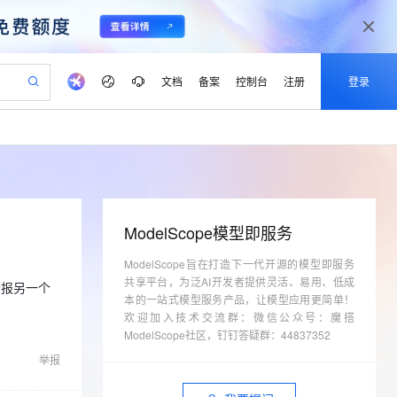
文档
备案
控制台
注册
登录
验
作计划
器
AI 活动
专业服务
服务伙伴合作计划
开发者社区
加入我们
产品动态
服务平台百炼
阿里云 OPC 创新助力计划
一站式生成采购清单，支持单品或批量购买
io：打造专属 AI 语音助手
S产品伙伴计划（繁花）
峰会
CS
造的大模型服务与应用开发平台
一句话生成原生可编辑精美 PPT 文稿
AI 生产力先锋
Al MaaS 服务伙伴赋能合作
域名
博文
Careers
至高可申请百万元
Qwen3.8-Max 模型上线
开启高性价比 AI 编程新体验
弹性可伸缩的云计算服务
Qwen-Audio-3.0-Realtime 端到端实时语音角色扮演
输入一句话想法, 轻松生成专业的 PPT
先锋实践拓展 AI 生产力的边界
Token 补贴，五大权
计划
海大会
伙伴信用分合作计划
商标
问答
社会招聘
ModelScope模型即服务
益加速 OPC 成功
eek-V4-Pro
SS
一键部署幻兽帕鲁游戏服务器
飞天发布时刻
HOT
Open Search 向量检索版支
划
备案
电子书
校园招聘
pSeek-V4-Pro
视频创作，一键激活电商全链路生产力
ModelScope旨在打造下一代开源的模型即服务
稳定、安全、高性价比、高性能的云存储服务
一键购买专属联机服务器，轻松开启游戏
所见，即是所愿
持视频检索 Pipeline 功能
更多支持
共享平台，为泛AI开发者提供灵活、易用、低成
划
公司注册
镜像站
会报另一个
视频生成
语音识别与合成
专属 QwenPaw
漫剧工坊：一站式动画创作平台
AI 实训营
本的一站式模型服务产品，让模型应用更简单！
HOT
应用身份服务 (IDaaS)
合作伙伴培训与认证
划
欢迎加入技术交流群：微信公众号：魔搭
上云迁移
站生成，高效打造优质广告素材
全接入的云上超级电脑
从聊天伙伴进化为能主动干活的本地数字员工
快速生产连贯的高质量长漫剧
从基础到进阶，Agent 创客手把手教你
OpenClaw 管理能力上线
lScope
我要反馈
ModelScope社区，钉钉答疑群：44837352
e-1.1-T2V
Qwen3-TTS-Flash
查询合作伙伴
n Alibaba Cloud ISV 合作
代维服务
建企业门户网站
10 分钟搭建微信、支付宝小程序
MaxCompute MaxFrame 提
举报
畅细腻的高质量视频
离线语音合成大模型，多语言方言自适应，低延迟高稳定
创新加速
ope
登录合作伙伴管理后台
我要建议
站，无忧落地极速上线
以可视化方式快速构建移动和 PC 门户网站
国内短信简单易用，安全可靠，秒级触达，全球覆盖200+国家和地区。
高效部署网站，快速应用到小程序
供自动弹性内存功能