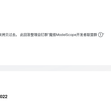
Deepseek-v4-pro
HappyHors
同享
万小智 AI 建站低至 15元/月
Qoder CN
AI 短剧/漫剧
云原生数据库 
快递物流查询
WordPress
成为服务伙
高校合作
点，立即开启云上创新
覆盖公网/内网、递归/权威、移动APP等全场景解析服务
送.CN域名，送备案服务码
基于千问大模型等，支持代码智能生成、研发智能问答
AI助力短剧
态智能体模型
旗舰 MoE 大模型，百万上下文与顶尖推理能力
图生视频，流
Ubuntu
服务生态伙伴
云工开物
企业应用
Works
Night Plan 支持 Qwen 3.8-Max
云原生大数据计算服务 MaxCompute
AI 办公
容器服务 Kub
NEW
GLM-5.2
Wan2.7-T
Red Hat
30+ 款产品免费体验
Data Agent 驱动的一站式 Data+AI 开发治理平台
夜间 5 折，Qwen/Meoo/TokenPlan 客户专享
面向分析的企业级SaaS模式云数据仓库
AI智能应用
提供一站式管
科研合作
视觉 Coding、空间感知、多模态思考等全面升级
1M上下文，专为长程任务能力而生
ERP
堂（旗舰版）
SUSE
智能客服
过去。 此回答整理自钉群“魔搭ModelScope开发者联盟群 ①”
CRM
防护产品
2个月
自动承接线索
建站小程序
OA 办公系统
AI 应用构建
大模型原生
力提升
财税管理
模板建站
Qoder
大模型服务平台百炼-应用模版
HOT
NEW
面向真实软件
个人版上线、团队版降价；千问3.8-Max首发发尝鲜
丰富多元化的应用模版和解决方案
400电话
定制建站
万有无界
大模型服务平台百炼-智能体
方案
广告营销
模板小程序
的模型效果
灵活可视化地构建企业级 Agent
定制小程序
秒悟
人工智能平台 PAI
APP 开发
云端极速 AI 
新一代 AI 视频生成模型，深度适配广告营销等场景
AI Native 的算法工程平台，一站式完成建模、训练、推理服务部署
022
建站系统