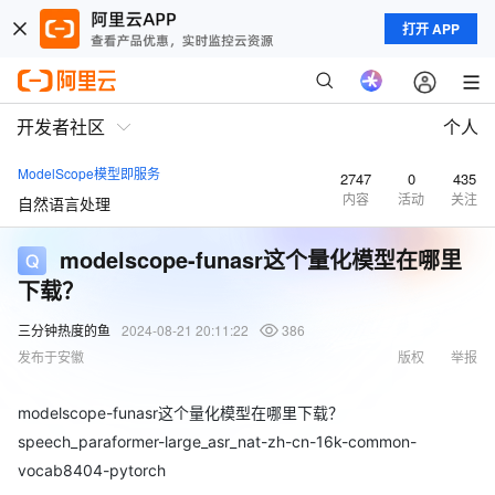
打开 APP
开发者社区
个人
ModelScope模型即服务
2747
0
435
内容
活动
关注
自然语言处理
modelscope-funasr这个量化模型在哪里
下载？
三分钟热度的鱼
2024-08-21 20:11:22
386
发布于安徽
版权
举报
modelscope-funasr这个量化模型在哪里下载？
speech_paraformer-large_asr_nat-zh-cn-16k-common-
vocab8404-pytorch