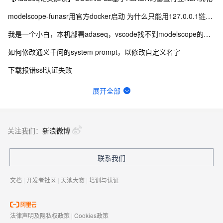
modelscope-funasr用官方docker启动 为什么只能用127.0.0.1链接wss？
我是一个小白，本机部署adaseq，vscode找不到modelscope的module
如何修改通义千问的system prompt，以修改自定义名字
下载报错ssl认证失败
modelscope-funasr 热词如何设置？
展开全部
通义灵码2.7.2版本智能体功能是不是用不了了，为何每次涉及到操作文件的问题都卡在那里不动了
sapce-t 训练模型导出和使用
关注我们：
新浪微博
请问微调开元模型qwe1.5b 和 7b 分别支持数据集的上下文长度是多少个汉字/token？
联系我们
自然语言处理大模型，对word文本格式检测
文档
|
开发者社区
|
天池大赛
|
培训与认证
法律声明及隐私权政策
|
Cookies政策