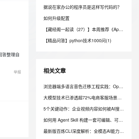
安全
我要投诉
e-1.1-I2V
Cosyvoice-V3-Flash
PolarDB
上云场景组合购
Milvus 弹性伸缩功能新增节
伴
据说在家办公的程序员是这样写代码的？
漫剧创作，剧本、分镜、视频高效生成
100%兼容MySQL、PostgreSQL，兼容Oracle，支持集中和分布式
覆盖90%+业务场景，专享组合折扣价
点支持范围
畅自然，细节丰富
高表现力语音合成大模型，语音克隆听感自然
VPN
如何升级配置
ernetes 版 ACK
云聚AI 严选权益
AI 原生数据库服务发布
SSL 证书
2V
Fun-ASR
【藏经阁一起读（27）】本周推荐《Apache Flink案例集（2022版）》，你有哪些心得？
，一键激活高效办公新体验
理容器应用的 K8s 服务
精选AI产品，从模型到应用全链提效
Agent 数据网关
文戏情感细腻自然，动作戏激烈拳拳到肉，实现更强表演能力
支持中英文自由切换，具备更强的噪声鲁棒性
堡垒机
【精品问答】python技术1000问(1)
AI 用量加速计划
云原生数据库 PolarDB
防火墙
、识别商机，让客服更高效、服务更出色。
新老同享，达量后返
Agentic Database 发布
回答整理自
主机安全
应用
相关文章
举报
千问办公
NEW
AI 应用及服务市场
的智能体编程平台
一站式AI生产力平台
浏览器端多语言音色迁移工程实践：OpenVoice V2 FP16 ONNX、WebGPU 与 ModelScope 模型分发
AI 应用
伶鹊
大模型技术已渗透超72%电商客服场景——从“关键词匹配”到“语义理解”的技术跃迁
企业级人与Agent协作平台，接入和调度多个数字员工
智能客服平台，对话机器人、对话分析、智能外呼
大模型
5个关键动作：企业视频内容如何被AI搜索发现与引用
大模型服务平台百炼 - 全妙
自然语言处理
应用创作平台
多模态内容创作工具，已接入 DeepSeek
如何用 Agent Skill 构建一套可编辑、可验证的 AI 视频生产流水线
数据标注
最新版百炼CLI深度解析：全模态AI能力一键命令调用实操指南
机器学习