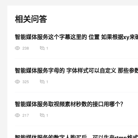
大模型解决方案
迁移与运维管理
相关问答
快速部署 Dify，高效搭建 
专有云
10 分钟在聊天系统中增加
智能媒体服务这个字幕这里的 位置 如果根据xy来
238
1
智能媒体服务字母的 字体样式可以自定义 那些参
325
1
智能媒体服务取视频素材秒数的接口用哪个？
217
1
智能媒体服务的数字人购买后，可以生产rtmp格