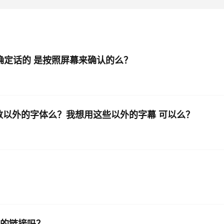
AI 应用
10分钟微调：让0.6B模型媲美235B模
多模态数据信
型
依托云原生高可用架构,实现Dify私有化部署
用1%尺寸在特定领域达到大模型90%以上效果
一个 AI 助手
超强辅助，Bol
确定话的 是按照屏幕来确认的么？
即刻拥有 DeepSeek-R1 满血版
在企业官网、通讯软件中为客户提供 AI 客服
多种方案随心选，轻松解锁专属 DeepSeek
数以外的字体么？我想用这些以外的字幕 可以么？
式的链接吗？