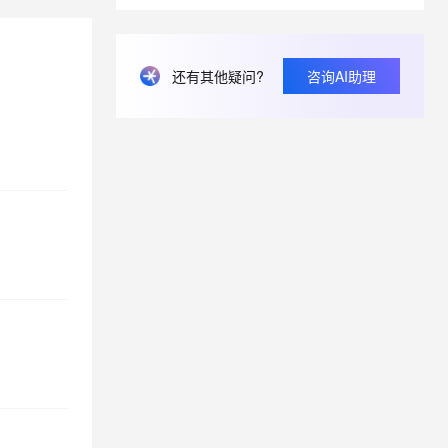
息提取
与 AI 智能体进行实时音视频通话
还有其他疑问?
咨询AI助理
从文本、图片、视频中提取结构化的属性信息
构建支持视频理解的 AI 音视频实时通话应用
t.diy 一步搞定创意建站
构建大模型应用的安全防护体系
通过自然语言交互简化开发流程,全栈开发支持
通过阿里云安全产品对 AI 应用进行安全防护