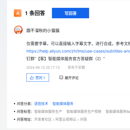
存储
天池大赛
Qwen3.7-Plus
云解析DNS
解决方案免费试用 新老
电子合同
最高领取价值200元试用
能看、能想、能动手的多模
安全
网络与CDN
1
条回答
写回答
AI 算法大赛
畅捷通
大数据开发治理平台 Data
AI 产品 免费试用
网络
安全
云开发大赛
Qwen3-VL-Plus
Tableau 订阅
1亿+ 大模型 tokens 和 
圆不溜秋的小猫猫
可观测
入门学习赛
中间件
AI空中课堂在线直播课
云防火墙
140+云产品 免费试用
仅需要字幕，可以直接输入字幕文字，进行合成，参考文
上云与迁云
云原生的云上边界网络安全
产品新客免费试用，最长1
数据库
https://help.aliyun.com/zh/ims/use-cases/subtitles
生态解决方案
大模型服务
企业出海
大模型ACA认证体验
钉群“【客】智能媒体服务官方答疑群（2）”
大数据计算
助力企业全员 AI 认知与能
行业生态解决方案
2024-06-12 22:17:13
发布于安徽
千问AI平台-Token Plan
政企业务
媒体服务
开发者生态解决方案
赞同
1
展开评论
企业服务与云通信
千问AI平台-模型体验
AI 开发和 AI 应用解决
在线体验全尺寸、多种模态
域名与网站
问答分类：
语音技术
智能媒体服务
Happy 系列大模型
终端用户计算
问答标签：
智能媒体服务生产
智能媒体服务生产视频
智能媒体服务tts
Serverless
问答地址：
开发者社区
>
阿里云视频云
>
问答
开发工具