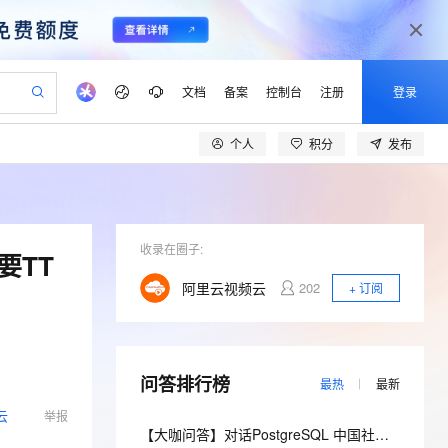
文档
备案
控制台
注册
登录
个人
积分
发布
验
作计划
器
AI 活动
专业服务
服务伙伴合作计划
开发者社区
加入我们
产品动态
服务平台百炼
阿里云 OPC 创新助力计划
一站式生成采购清单，支持单品或批量购买
io：打造专属 AI 语音助手
S产品伙伴计划（繁花）
峰会
CS
造的大模型服务与应用开发平台
一句话生成原生可编辑精美 PPT 文稿
AI 生产力先锋
Al MaaS 服务伙伴赋能合作
域名
博文
Careers
至高可申请百万元
Qwen3.8-Max 模型上线
开启高性价比 AI 编程新体验
弹性可伸缩的云计算服务
Qwen-Audio-3.0-Realtime 端到端实时语音角色扮演
输入一句话想法, 轻松生成专业的 PPT
先锋实践拓展 AI 生产力的边界
Token 补贴，五大权
计划
海大会
收录在圈子:
伙伴信用分合作计划
商标
问答
社会招聘
要TT
益加速 OPC 成功
eek-V4-Pro
SS
一键部署幻兽帕鲁游戏服务器
飞天发布时刻
HOT
Open Search 向量检索版支
划
备案
电子书
校园招聘
阿里云视频云
202
+ 订阅
pSeek-V4-Pro
视频创作，一键激活电商全链路生产力
稳定、安全、高性价比、高性能的云存储服务
一键购买专属联机服务器，轻松开启游戏
所见，即是所愿
持视频检索 Pipeline 功能
更多支持
划
公司注册
镜像站
视频生成
语音识别与合成
专属 QwenPaw
漫剧工坊：一站式动画创作平台
AI 实训营
HOT
应用身份服务 (IDaaS)
合作伙伴培训与认证
划
上云迁移
站生成，高效打造优质广告素材
全接入的云上超级电脑
从聊天伙伴进化为能主动干活的本地数字员工
快速生产连贯的高质量长漫剧
从基础到进阶，Agent 创客手把手教你
OpenClaw 管理能力上线
lScope
我要反馈
e-1.1-T2V
Qwen3-TTS-Flash
问答排行榜
查询合作伙伴
最热
最新
n Alibaba Cloud ISV 合作
代维服务
建企业门户网站
10 分钟搭建微信、支付宝小程序
MaxCompute MaxFrame 提
畅细腻的高质量视频
离线语音合成大模型，多语言方言自适应，低延迟高稳定
云
举报
创新加速
ope
登录合作伙伴管理后台
我要建议
站，无忧落地极速上线
以可视化方式快速构建移动和 PC 门户网站
国内短信简单易用，安全可靠，秒级触达，全球覆盖200+国家和地区。
高效部署网站，快速应用到小程序
供自动弹性内存功能
【大咖问答】对话PostgreSQL 中国社区发起人之一，阿里云数据库高级专家 德哥