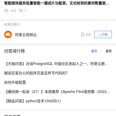
智能媒体服务批量智能一键成片功能里，无论给到的素材数量是多少，输出的视频数上限也只能是100条吗？
423
1
收录在圈子:
阿里云视频云
202
+ 订阅
问答排行榜
最热
最新
【大咖问答】对话PostgreSQL 中国社区发起人之一，阿里云数据库高级专家 德哥
据说在家办公的程序员是这样写代码的？
如何升级配置
【藏经阁一起读（27）】本周推荐《Apache Flink案例集（2022版）》，你有哪些心得？
【精品问答】python技术1000问(1)