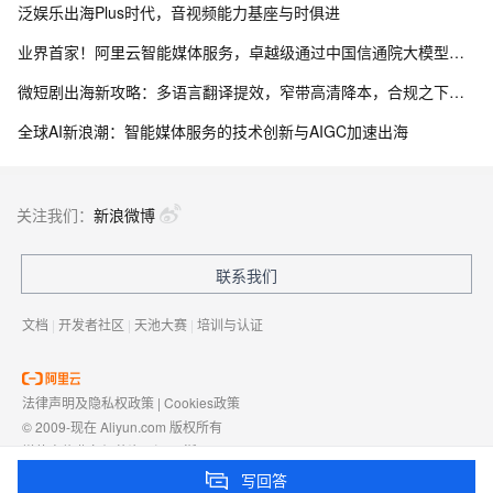
泛娱乐出海Plus时代，音视频能力基座与时俱进
业界首家！阿里云智能媒体服务，卓越级通过中国信通院大模型媒体处理评估
微短剧出海新攻略：多语言翻译提效，窄带高清降本，合规之下畅享极致播放
全球AI新浪潮：智能媒体服务的技术创新与AIGC加速出海
关注我们：
新浪微博
联系我们
文档
|
开发者社区
|
天池大赛
|
培训与认证
法律声明及隐私权政策
|
Cookies政策
© 2009-现在 Aliyun.com 版权所有
增值电信业务经营许可证：
浙B2-20080101
域名注册服务机构许可：
浙D3-20210002
写回答