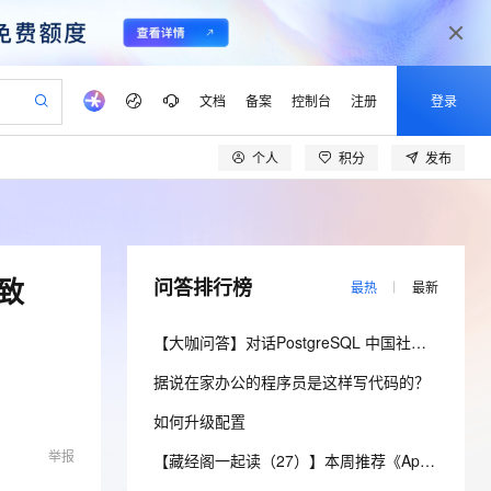
文档
备案
控制台
注册
登录
个人
积分
发布
验
作计划
器
AI 活动
专业服务
服务伙伴合作计划
开发者社区
加入我们
产品动态
服务平台百炼
阿里云 OPC 创新助力计划
一站式生成采购清单，支持单品或批量购买
可编辑精美 PPT 文稿
S产品伙伴计划（繁花）
峰会
CS
造的大模型服务与应用开发平台
Agency Agents：拥有专属领域专家
AI 生产力先锋
Al MaaS 服务伙伴赋能合作
域名
博文
Careers
至高可申请百万元
Qwen3.8-Max 模型上线
 轻松生成专业的 PPT
开启高性价比 AI 编程新体验
弹性可伸缩的云计算服务
先锋实践拓展 AI 生产力的边界
多领域专家智能体,一键组建 AI 虚拟交付团队
Token 补贴，五大权
计划
海大会
伙伴信用分合作计划
商标
问答
社会招聘
致
问答排行榜
最热
最新
益加速 OPC 成功
帕鲁游戏服务器
SS
HappyHorse 打造一站式影视创作平台
飞天发布时刻
HOT
Open Search 向量检索版支
划
备案
电子书
校园招聘
联机服务器，轻松开启游戏
视频创作，一键激活电商全链路生产力
稳定、安全、高性价比、高性能的云存储服务
所见，即是所愿
持视频检索 Pipeline 功能
可视化编排打通从文字构思到成片全链路闭环
更多支持
【大咖问答】对话PostgreSQL 中国社区发起人之一，阿里云数据库高级专家 德哥
划
公司注册
镜像站
视频生成
语音识别与合成
 智能体与工作流应用
漫剧工坊：一站式动画创作平台
AI 实训营
应用身份服务 (IDaaS)
据说在家办公的程序员是这样写代码的？
合作伙伴培训与认证
划
上云迁移
站生成，高效打造优质广告素材
全接入的云上超级电脑
通过阿里云百炼高效搭建AI应用,助力高效开发
快速生产连贯的高质量长漫剧
从基础到进阶，Agent 创客手把手教你
OpenClaw 管理能力上线
lScope
我要反馈
e-1.1-T2V
Qwen3-TTS-Flash
如何升级配置
查询合作伙伴
n Alibaba Cloud ISV 合作
代维服务
建企业门户网站
10 分钟搭建微信、支付宝小程序
MaxCompute MaxFrame 提
畅细腻的高质量视频
离线语音合成大模型，多语言方言自适应，低延迟高稳定
举报
创新加速
ope
登录合作伙伴管理后台
【藏经阁一起读（27）】本周推荐《Apache Flink案例集（2022版）》，你有哪些心得？
我要建议
站，无忧落地极速上线
以可视化方式快速构建移动和 PC 门户网站
国内短信简单易用，安全可靠，秒级触达，全球覆盖200+国家和地区。
高效部署网站，快速应用到小程序
供自动弹性内存功能