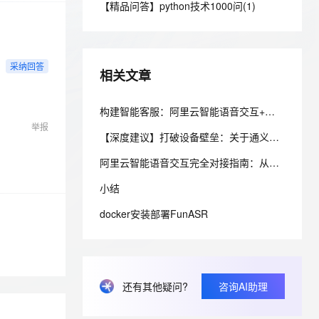
安全
【精品问答】python技术1000问(1)
我要投诉
e-1.1-I2V
Cosyvoice-V3-Flash
PolarDB
上云场景组合购
Milvus 弹性伸缩功能新增节
伴
漫剧创作，剧本、分镜、视频高效生成
100%兼容MySQL、PostgreSQL，兼容Oracle，支持集中和分布式
覆盖90%+业务场景，专享组合折扣价
点支持范围
畅自然，细节丰富
高表现力语音合成大模型，语音克隆听感自然
VPN
ernetes 版 ACK
云聚AI 严选权益
AI 原生数据库服务发布
SSL 证书
2V
Fun-ASR
采纳回答
，一键激活高效办公新体验
理容器应用的 K8s 服务
精选AI产品，从模型到应用全链提效
Agent 数据网关
相关文章
文戏情感细腻自然，动作戏激烈拳拳到肉，实现更强表演能力
支持中英文自由切换，具备更强的噪声鲁棒性
堡垒机
AI 用量加速计划
云原生数据库 PolarDB
防火墙
构建智能客服：阿里云智能语音交互+函数计算的低成本方案
、识别商机，让客服更高效、服务更出色。
新老同享，达量后返
Agentic Database 发布
举报
主机安全
应用
【深度建议】打破设备壁垒：关于通义千问实现“全平台智能语音交互”与“知识闭环”的五大核心建议
阿里云智能语音交互完全对接指南：从开通服务到生产级集成
千问办公
NEW
AI 应用及服务市场
的智能体编程平台
一站式AI生产力平台
小结
AI 应用
伶鹊
docker安装部署FunASR
企业级人与Agent协作平台，接入和调度多个数字员工
智能客服平台，对话机器人、对话分析、智能外呼
大模型
大模型服务平台百炼 - 全妙
自然语言处理
应用创作平台
多模态内容创作工具，已接入 DeepSeek
数据标注
还有其他疑问?
咨询AI助理
机器学习