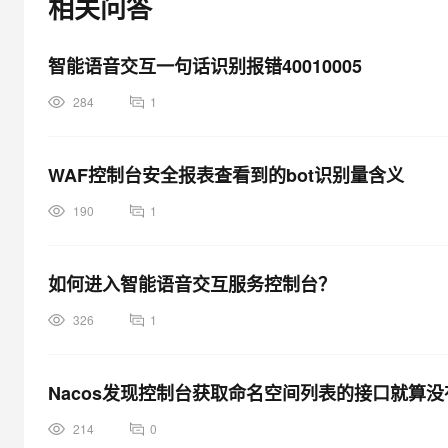
相关问答
大模型解决方案
迁移与运维管理
快速部署 Dify，高效搭建 
智能语音交互一句话识别报错40010005
专有云
284
1
10 分钟在聊天系统中增加
WAF控制台安全报表查看到的bot识别量含义
190
1
如何进入智能语音交互服务控制台？
326
1
Nacos发现控制台获取命名空间列表的接口就算没
214
0