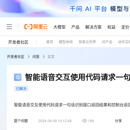
大模型
产品
解决方案
权益
定价
开发者社区
首页
模型体验
探索云世界
问产品
动手实
大模型
产品
解决方案
权益
定价
云市场
伙伴
服务
了解阿里云
精选产品
精选解决方案
普惠上云
产品定价
精选商城
成为销售伙伴
售前咨询
为什么选择阿里云
千问AI平台
开发者社区
问答
正文
了解云产品的定价详情
大模型服务平台百炼
睿译宝，AI翻译排版一
普惠上云 官方力荐
分销伙伴
在线服务
网站建设
什么是云计算
大
大模型服务与应用平台
上传文档即自动完成翻译和
云服务器38元/年起，超
咨询伙伴
多端小程序
技术领先
智能语音交互使用代码请求一
云上成本管理
售后服务
轻量应用服务器
GLM-5.2：长任务时代
官方推荐返现计划
大模型
精选产品
精选解决方案
Salesforce 国际版订阅
稳定可靠
管理和优化成本
推荐新用户得奖励，单订单
销售伙伴合作计划
已解决
自助服务
友盟天域
安全合规
人工智能与机器学习
AI
文本生成
云数据库 RDS
Hermes Agent，打造
云工开物
无影生态合作计划
在线服务
观测云
分析师报告
自主进化，持久记忆，越用
高校专属算力普惠，学生认
智能语音交互使用代码请求一句话识别接口返回结果和控制台返
计算
互联网应用开发
Qwen3.8-Max
HOT
Salesforce On Alibaba C
工单服务
Tuya 物联网平台阿里云
研究报告与白皮书
人工智能平台 PAI
快速拥有专属 OpenClaw
大模
Consulting Partner 合
大数据
容器
智能体时代全能旗舰模型
提个问题
2024-06-09 19:12:48
189
分享
免费试用
短信专区
一站式AI开发、训练和推
蓝凌 OA
AI 大模型销售与服务生
现代化应用