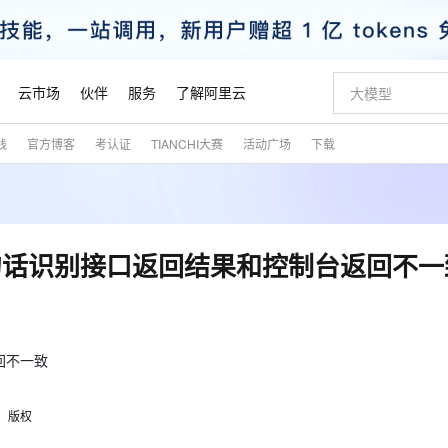
云市场
伙伴
服务
了解阿里云
践
官方博客
考认证
TIANCHI大赛
活动广场
下载
AI 特惠
数据与 API
成为产品伙伴
企业增值服务
最佳实践
价格计算器
AI 场景体
基础软件
产品伙伴合
阿里云认证
市场活动
配置报价
大模型
自助选配和估算价格
步到位
智启 AI 普惠权益
产品生态集成认证中心
企业支持计划
云上春晚
域名与网站
Qwen Audio：打造专属 AI 语音助手
千问官方 MaaS 平台，为开发者和 Agent 而生，新用户赠送 1 亿 + tokens 额度
一句话生成原生
AI Coding
阿里云Maa
2026 阿里云
云服务器 E
为企业打
数据集
Windows
大模型认证
模型
NEW
NEW
格式还原
值低价云产品抢先购
至高享 1亿+免费 tokens，加速 Al 应用落地
提供智能易用的域名与建站服务
Qwen-Audio-3.0-Realtime 端到端实时语音角色扮演
输入一句话想法,
智能编程，一键
安全可靠、
产品生态伙伴
专家技术服务
云上奥运之旅
弹性计算合作
阿里云中企出
手机三要素
宝塔 Linux
全部认证
句话识别接口返回结果和控制台返回不一
价格优势
开源旗舰模型
即刻拥有 DeepSeek-V4-Pro
阿里云 OPC 创新助力计划
千问大模型
一键部署幻兽
AI 电商营销
对象存储 O
大模型
产品生态伙伴工作台
企业增值服务台
云栖战略参考
云存储合作计
云栖大会
身份实名认证
CentOS
训练营
推动算力普惠，释放技术红利
最高返9万
真正可用的 1M 上下文,一次完成代码全链路开发
快速构建应用程序和网站，即刻迈出上云第一步
轻松解锁专属 DeepSeek-V4-Pro
至高百万元 Token 补贴，加速一人公司成长
多元化、高性能、安全可靠的大模型服务
一键购买专属
从图文生成到
云上的中国
数据库合作计
活动全景
短信
Docker
图片和
自进化智能体
5 分钟轻松部署专属 QwenPaw
Token Plan 模型订阅计划
数字证书管理服务（原SSL证书）
高效搭建 AI
AI 广告创作
无影云电脑
企业成长
NEW
HOT
信息公告
看见新力量
云网络合作计
OCR 文字识别
JAVA
越聪明
证享300元代金券
全托管，含MySQL、PostgreSQL、SQL Server、MariaDB多引擎
Qwen3.8-Max 首发尝鲜，限时加量 10 倍，夜间低至2折
实现全站HTTPS，呈现可信的WEB访问
从聊天伙伴进化为能主动干活的本地数字员工
图文、视频一
随时随地安
回不一致
魔搭 Mode
Kimi-K3
HappyHors
NEW
loud
服务实践
官网公告
金融模力时刻
Salesforce O
版
发票查验
全能环境
Claude Code + GStack 打造工程团队
千问办公，限时限量积分加倍
Qoder
低代码高效构
AI 建站
短信服务
型
NEW
作计划
Kimi 最新旗舰模型，长程编程与推理利器
让文字生成流
计划
版权
创新中心
魔搭 ModelSc
健康状态
理服务
让AI从“聊天伙伴”进化为能干活的“数字员工”
安装技能 GStack，拥有专属 AI 工程团队
你的AI工作搭子，覆盖日常办公高频场景
面向真实软件的智能体编程平台
0 代码专业建
客户案例
天气预报查询
操作系统
态合作计划