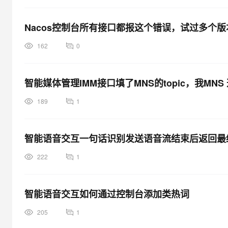
Nacos控制台所有接口都报这个错误，试过多个
162
0
智能媒体管理IMM接口填了MNS的topic，我M
189
1
智能语音交互一句话识别发送语音流结束后返回最
222
1
智能语音交互如何通过控制台添加类热词
205
1