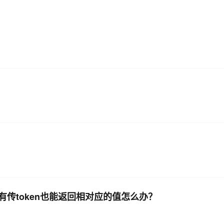
AI 应用
10分钟微调：让0.6B模型媲美235B模
多模态数据信
型
依托云原生高可用架构,实现Dify私有化部署
用1%尺寸在特定领域达到大模型90%以上效果
一个 AI 助手
超强辅助，Bol
即刻拥有 DeepSeek-R1 满血版
在企业官网、通讯软件中为客户提供 AI 客服
多种方案随心选，轻松解锁专属 DeepSeek
有传token也能返回相对应的值怎么办？