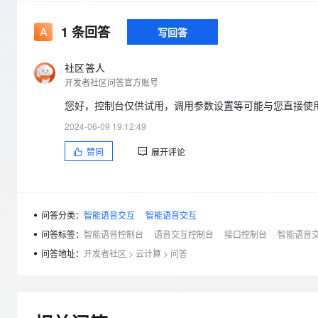
存储
天池大赛
Qwen3.7-Plus
云解析DNS
解决方案免费试用 新老
电子合同
最高领取价值200元试用
能看、能想、能动手的多模
安全
网络与CDN
1
条回答
写回答
AI 算法大赛
畅捷通
大数据开发治理平台 Data
AI 产品 免费试用
网络
安全
云开发大赛
Qwen3-VL-Plus
Tableau 订阅
社区答人
1亿+ 大模型 tokens 和 
开发者社区问答官方账号
可观测
入门学习赛
中间件
AI空中课堂在线直播课
云防火墙
140+云产品 免费试用
您好，控制台仅供试用，调用参数设置等可能与您直接使用A
上云与迁云
云原生的云上边界网络安全
产品新客免费试用，最长1
数据库
2024-06-09 19:12:49
生态解决方案
大模型服务
企业出海
大模型ACA认证体验
大数据计算
赞同
展开评论
助力企业全员 AI 认知与能
行业生态解决方案
千问AI平台-Token Plan
政企业务
媒体服务
开发者生态解决方案
企业服务与云通信
千问AI平台-模型体验
AI 开发和 AI 应用解决
问答分类：
智能语音交互
智能语音交互
在线体验全尺寸、多种模态
域名与网站
问答标签：
智能语音控制台
语音交互控制台
接口控制台
智能语音
问答地址：
开发者社区
>
云计算
>
问答
Happy 系列大模型
终端用户计算
Serverless
开发工具