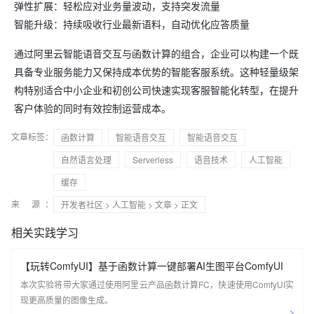
弹性扩展：轻松应对业务量波动，支持突发流量
智能升级：持续吸收行业最新语料，自动优化应答质量
通过阿里云智能语音交互与函数计算的组合，企业可以构建一个既
具备专业服务能力又保持成本优势的智能客服系统。这种轻量级架
构特别适合中小企业和初创公司快速实现客服智能化转型，在提升
客户体验的同时有效控制运营成本。
文章标签：
函数计算
智能语音交互
智能语音交互
自然语言处理
Serverless
语音技术
人工智能
缓存
来 源：
开发者社区
>
人工智能
>
文章
> 正文
相关实践学习
【玩转ComfyUI】基于函数计算一键部署AI生图平台ComfyUI
本次实验将带大家通过使用阿里云产品函数计算FC，快速使用ComfyUI实
现更高质量的图像生成。