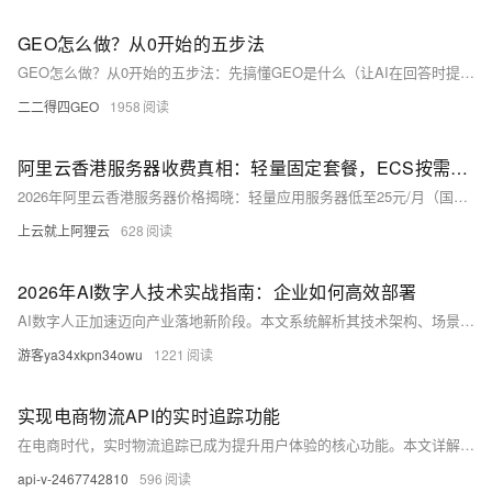
GEO怎么做？从0开始的五步法
GEO怎么做？从0开始的五步法：先搞懂GEO是什么（让AI在回答时提到你），再选对平台（公众号、问一问、知乎、搜狐号、小红书），然后写AI友好的内容（开头给结论、小标题分段、结尾加FAQ），发出去等收录，最后测效果优化。0成本起步，边学边做。我是二二得四，正在从头学GEO。
二二得四GEO
1958
阿里云香港服务器收费真相：轻量固定套餐，ECS按需计费更灵活
2026年阿里云香港服务器价格揭晓：轻量应用服务器低至25元/月（国际型，2核0.5G），ECS按需计费灵活——经济型e实例仅0.1382元/小时起；带宽、系统盘单独计费，支持CN2优化线路。新老用户同享爆款优惠，如99元/年ECS、199元/年u1实例等，实测省钱有门道。（239字）
上云就上阿狸云
628
2026年AI数字人技术实战指南：企业如何高效部署
AI数字人正加速迈向产业落地新阶段。本文系统解析其技术架构、场景匹配与实现路径，涵盖自研引擎、云平台应用及垂直领域实践，助开发者、创作者与企业把握技术红利，规避常见误区，布局未来人格化、轻量化与合规化发展方向。
游客ya34xkpn34owu
1221
实现电商物流API的实时追踪功能
在电商时代，实时物流追踪已成为提升用户体验的核心功能。本文详解如何通过物流API实现包裹位置追踪、ETA计算及数据优化，涵盖API集成、后端处理、前端展示与性能调优，助力构建高效可靠的追踪系统，提升用户信任与满意度。
api-v-2467742810
596