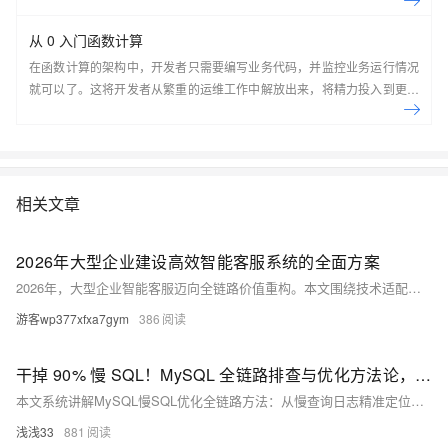
从 0 入门函数计算
在函数计算的架构中，开发者只需要编写业务代码，并监控业务运行情况
就可以了。这将开发者从繁重的运维工作中解放出来，将精力投入到更有
意义的开发任务上。
相关文章
2026年大型企业建设高效智能客服系统的全面方案
2026年，大型企业智能客服迈向全链路价值重构。本文围绕技术适配、场景覆盖、合规安全与生态协同四大维度，结合瓴羊Quick Service等头部方案实践，提供从需求定位到落地运维的全流程指南，助力企业实现智能化升级与业务增值。
游客wp377xfxa7gym
386
干掉 90% 慢 SQL！MySQL 全链路排查与优化方法论，从执行计划到表结构全拆解
本文系统讲解MySQL慢SQL优化全链路方法：从慢查询日志精准定位、EXPLAIN执行计划深度解析，到10大索引失效场景根因拆解、8大SQL改写实战技巧；涵盖表结构设计规范与Java层防控实践，强调“先定位、再看执行计划、后优化”，助力开发者高效解决80%以上数据库性能瓶颈。
浅浅33
881