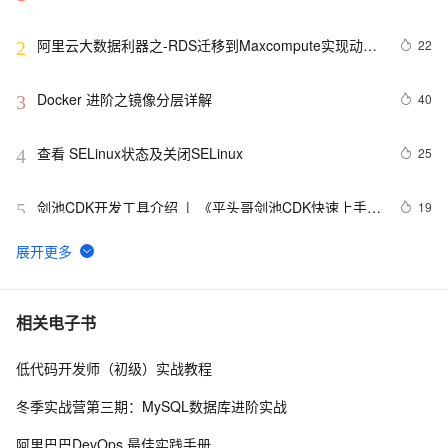
阿里云大数据利器之-RDS迁移到Maxcompute实现动态
22
2
分区
Docker 进阶之镜像分层详解
40
3
查看 SELinux状态及关闭SELinux
25
4
剑池CDK开发工具介绍  |  《平头哥剑池CDK快速上手指
19
5
南》第一章
WebAssembly 在 MOSN 中的实践 - 基础框架篇
12
6
userdel使用说明
5
7
相关电子书
低代码开发师（初级）实战教程
自己看系统的“系统还原”
14
8
冬季实战营第三期：MySQL数据库进阶实战
AngularJS 五大特性，加快 Web 应用开发
10
9
阿里巴巴DevOps 最佳实践手册