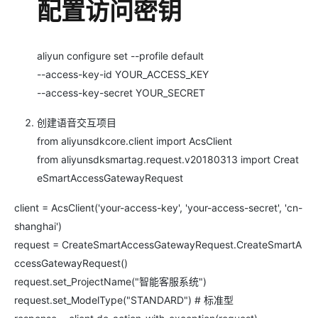
配置访问密钥
aliyun configure set --profile default
--access-key-id YOUR_ACCESS_KEY
--access-key-secret YOUR_SECRET
创建语音交互项目
from aliyunsdkcore.client import AcsClient
from aliyunsdksmartag.request.v20180313 import Creat
eSmartAccessGatewayRequest
client = AcsClient('your-access-key', 'your-access-secret', 'cn-
shanghai')
request = CreateSmartAccessGatewayRequest.CreateSmartA
ccessGatewayRequest()
request.set_ProjectName("智能客服系统")
request.set_ModelType("STANDARD") # 标准型