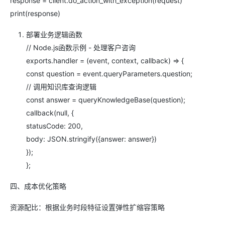
response = client.do_action_with_exception(request)
print(response)
部署业务逻辑函数
// Node.js函数示例 - 处理客户咨询
exports.handler = (event, context, callback) => {
const question = event.queryParameters.question;
// 调用知识库查询逻辑
const answer = queryKnowledgeBase(question);
callback(null, {
statusCode: 200,
body: JSON.stringify({answer: answer})
});
};
四、成本优化策略
资源配比：根据业务时段特征设置弹性扩缩容策略