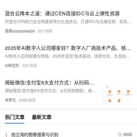
混合云降本之道：通过CEN连接IDC与云上弹性资源
阿里云CEN助力企业构建高性价比混合云，打通IDC与云端资源，实现弹性扩展、智能调度与成本优化。通过专线互联、自动扩缩容和统一管理，显著降低硬件、网络与运维成本，广泛适用于电商、金融等场景，成为数字化转型主流选择。（238字）
游客szlazlpldwj2e
537
2025年AI数字人公司哪家好？数字人厂商技术产品、核心优势、应用场景对比
AI数字人迈向规模化商用，2025年呈现“技术驱动、场景分化、生态协同”趋势。涵盖服务、身份、分身三类，广泛应用于政务、医疗、文旅等领域，实现效率提升与体验升级。企业格局多元：世优科技强在全栈自研与高拟真交互，百度依托大模型赋能媒体营销，中小厂商聚焦垂直场景创新。选型需综合技术、场景、成本与生态。
AI研究社
520
揭秘微信/支付宝6大支付方式：从扫码到刷脸，谁在偷偷赚你的手续费？优雅草卓伊凡
揭秘微信/支付宝6大支付方式：从扫码到刷脸，谁在偷偷赚你的手续费？优雅草卓伊凡
卓伊凡
2089
热门文章
最新文章
拍立淘的图像搜索与识别
6032
1