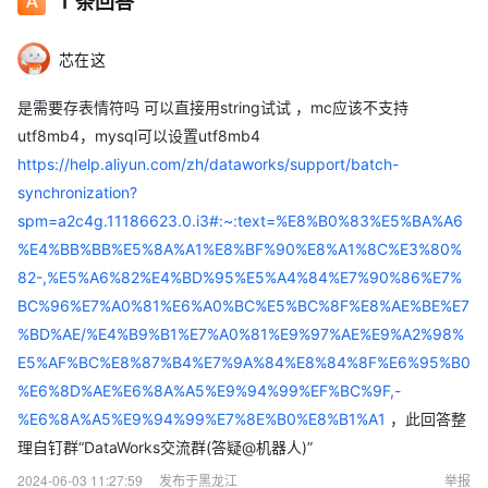
1
条回答
芯在这
是需要存表情符吗 可以直接用string试试 ，mc应该不支持
utf8mb4，mysql可以设置utf8mb4
https://help.aliyun.com/zh/dataworks/support/batch-
synchronization?
spm=a2c4g.11186623.0.i3#:~:text=%E8%B0%83%E5%BA%A6
%E4%BB%BB%E5%8A%A1%E8%BF%90%E8%A1%8C%E3%80%
82-,%E5%A6%82%E4%BD%95%E5%A4%84%E7%90%86%E7%
BC%96%E7%A0%81%E6%A0%BC%E5%BC%8F%E8%AE%BE%E7
%BD%AE/%E4%B9%B1%E7%A0%81%E9%97%AE%E9%A2%98%
E5%AF%BC%E8%87%B4%E7%9A%84%E8%84%8F%E6%95%B0
%E6%8D%AE%E6%8A%A5%E9%94%99%EF%BC%9F,-
%E6%8A%A5%E9%94%99%E7%8E%B0%E8%B1%A1
，此回答整
理自钉群“DataWorks交流群(答疑@机器人)”
2024-06-03 11:27:59
发布于黑龙江
举报