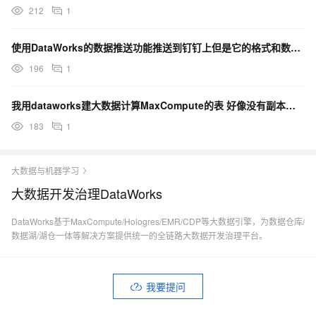
212
1
使用DataWorks的数据推送功能推送到钉钉上但是它的格式和数据都挤在一起有什么办法调整吗？
196
1
我用dataworks建大数据计算MaxCompute的表 好像没有副本数和压缩格式设置，怎么设置？
183
1
大数据与机器学习
大数据开发治理DataWorks
DataWorks基于MaxCompute/Hologres/EMR/CDP等大数据引擎，为数据仓库/
数据湖/湖仓一体等解决方案提供统一的全链路大数据开发治理平台。
我要提问