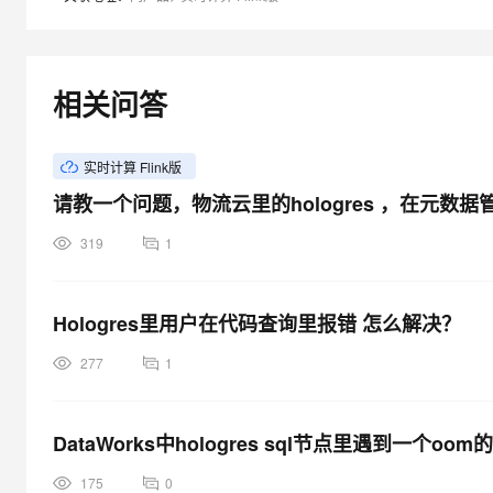
大模型解决方案
迁移与运维管理
快速部署 Dify，高效搭建 
专有云
相关问答
10 分钟在聊天系统中增加
实时计算 Flink版
请教一个问题，物流云里的hologres ，在元数
319
1
Hologres里用户在代码查询里报错 怎么解决？
277
1
DataWorks中hologres sql节点里遇到一个oo
175
0