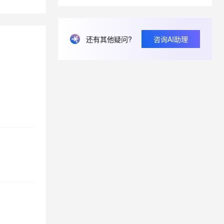
息提取
与 AI 智能体进行实时音视频通话
从文本、图片、视频中提取结构化的属性信息
构建支持视频理解的 AI 音视频实时通话应用
还有其他疑问?
咨询AI助理
t.diy 一步搞定创意建站
构建大模型应用的安全防护体系
通过自然语言交互简化开发流程,全栈开发支持
通过阿里云安全产品对 AI 应用进行安全防护