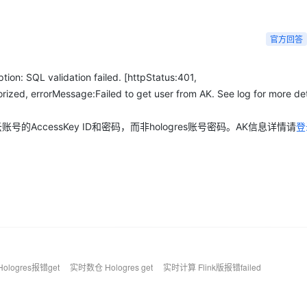
Deepseek-v4-pro
HappyHors
同享
万小智 AI 建站低至 15元/月
Qoder CN
AI 短剧/漫剧
云原生数据库 
快递物流查询
WordPress
成为服务伙
高校合作
点，立即开启云上创新
覆盖公网/内网、递归/权威、移动APP等全场景解析服务
送.CN域名，送备案服务码
基于千问大模型等，支持代码智能生成、研发智能问答
AI助力短剧
态智能体模型
旗舰 MoE 大模型，百万上下文与顶尖推理能力
图生视频，流
Ubuntu
官方回答
服务生态伙伴
云工开物
企业应用
Works
Night Plan 支持 Qwen 3.8-Max
云原生大数据计算服务 MaxCompute
AI 办公
容器服务 Kub
NEW
GLM-5.2
Wan2.7-T
Red Hat
30+ 款产品免费体验
Data Agent 驱动的一站式 Data+AI 开发治理平台
夜间 5 折，Qwen/Meoo/TokenPlan 客户专享
面向分析的企业级SaaS模式云数据仓库
AI智能应用
提供一站式管
科研合作
n: SQL validation failed. [httpStatus:401,
视觉 Coding、空间感知、多模态思考等全面升级
1M上下文，专为长程任务能力而生
ERP
堂（旗舰版）
SUSE
ized, errorMessage:Failed to get user from AK. See log for more det
智能客服
CRM
防护产品
2个月
自动承接线索
建站小程序
云账号的AccessKey ID和密码，而非hologres账号密码。AK信息详情请
登
OA 办公系统
AI 应用构建
大模型原生
力提升
财税管理
模板建站
Qoder
大模型服务平台百炼-应用模版
HOT
NEW
面向真实软件
个人版上线、团队版降价；千问3.8-Max首发发尝鲜
丰富多元化的应用模版和解决方案
400电话
定制建站
万有无界
大模型服务平台百炼-智能体
方案
广告营销
模板小程序
的模型效果
灵活可视化地构建企业级 Agent
定制小程序
秒悟
人工智能平台 PAI
APP 开发
云端极速 AI 
新一代 AI 视频生成模型，深度适配广告营销等场景
AI Native 的算法工程平台，一站式完成建模、训练、推理服务部署
ologres报错get
实时数仓 Hologres get
实时计算 Flink版报错failed
建站系统