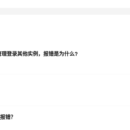
AI 应用
10分钟微调：让0.6B模型媲美235B模
多模态数据信
型
依托云原生高可用架构,实现Dify私有化部署
用1%尺寸在特定领域达到大模型90%以上效果
一个 AI 助手
超强辅助，Bol
即刻拥有 DeepSeek-R1 满血版
在企业官网、通讯软件中为客户提供 AI 客服
多种方案随心选，轻松解锁专属 DeepSeek
据管理登录其他实例，报错是为什么?
m的报错？