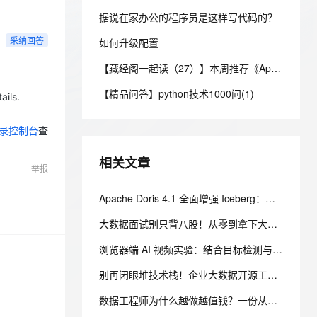
安全
我要投诉
e-1.1-I2V
Cosyvoice-V3-Flash
PolarDB
上云场景组合购
Milvus 弹性伸缩功能新增节
伴
据说在家办公的程序员是这样写代码的？
漫剧创作，剧本、分镜、视频高效生成
100%兼容MySQL、PostgreSQL，兼容Oracle，支持集中和分布式
覆盖90%+业务场景，专享组合折扣价
点支持范围
畅自然，细节丰富
高表现力语音合成大模型，语音克隆听感自然
VPN
采纳回答
如何升级配置
ernetes 版 ACK
云聚AI 严选权益
AI 原生数据库服务发布
SSL 证书
2V
Fun-ASR
【藏经阁一起读（27）】本周推荐《Apache Flink案例集（2022版）》，你有哪些心得？
，一键激活高效办公新体验
理容器应用的 K8s 服务
精选AI产品，从模型到应用全链提效
Agent 数据网关
文戏情感细腻自然，动作戏激烈拳拳到肉，实现更强表演能力
支持中英文自由切换，具备更强的噪声鲁棒性
堡垒机
【精品问答】python技术1000问(1)
ails.
AI 用量加速计划
云原生数据库 PolarDB
防火墙
、识别商机，让客服更高效、服务更出色。
新老同享，达量后返
Agentic Database 发布
录控制台
查
主机安全
应用
相关文章
千问办公
NEW
举报
AI 应用及服务市场
的智能体编程平台
一站式AI生产力平台
Apache Doris 4.1 全面增强 Iceberg：支持 UPDATE、MERGE INTO 与 Iceberg V3
AI 应用
伶鹊
大数据面试别只背八股！从零到拿下大厂的大数据系统设计备考路线
企业级人与Agent协作平台，接入和调度多个数字员工
智能客服平台，对话机器人、对话分析、智能外呼
大模型
浏览器端 AI 视频实验：结合目标检测与光流实现群体运动追踪
大模型服务平台百炼 - 全妙
自然语言处理
应用创作平台
多模态内容创作工具，已接入 DeepSeek
别再闭眼堆技术栈！企业大数据开源工具选型清单，看懂这张表少走3年弯路
数据标注
数据工程师为什么越做越值钱？一份从入门到高级的数据工程技能树、项目实战与简历升级指南
机器学习