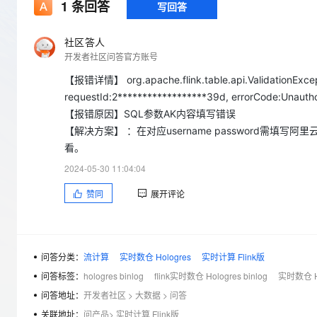
存储
天池大赛
1
条回答
写回答
Qwen3.7-Plus
云解析DNS
解决方案免费试用 新老
电子合同
最高领取价值200元试用
能看、能想、能动手的多模
安全
网络与CDN
AI 算法大赛
畅捷通
社区答人
大数据开发治理平台 Data
AI 产品 免费试用
网络
开发者社区问答官方账号
安全
云开发大赛
Qwen3-VL-Plus
Tableau 订阅
1亿+ 大模型 tokens 和 
【报错详情】 org.apache.flink.table.api.ValidationExceptio
可观测
入门学习赛
中间件
AI空中课堂在线直播课
requestId:2******************39d, errorCode:Unauthor
云防火墙
140+云产品 免费试用
上云与迁云
云原生的云上边界网络安全
产品新客免费试用，最长1
【报错原因】SQL参数AK内容填写错误
数据库
生态解决方案
【解决方案】 ：在对应username password需填写阿里
大模型服务
企业出海
大模型ACA认证体验
大数据计算
看。
助力企业全员 AI 认知与能
行业生态解决方案
千问AI平台-Token Plan
政企业务
2024-05-30 11:04:04
媒体服务
开发者生态解决方案
赞同
展开评论
企业服务与云通信
千问AI平台-模型体验
AI 开发和 AI 应用解决
在线体验全尺寸、多种模态
域名与网站
Happy 系列大模型
问答分类：
流计算
实时数仓 Hologres
实时计算 Flink版
终端用户计算
问答标签：
hologres binlog
flink实时数仓 Hologres binlog
实时数仓 H
Serverless
问答地址：
开发者社区
>
大数据
>
问答
关联地址：
问产品
>
实时计算 Flink版
开发工具