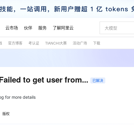
云市场
伙伴
服务
了解阿里云
践
官方博客
考认证
TIANCHI大赛
活动广场
下载
AI 特惠
数据与 API
成为产品伙伴
企业增值服务
最佳实践
价格计算器
AI 场景体
基础软件
产品伙伴合
阿里云认证
市场活动
配置报价
大模型
自助选配和估算价格
步到位
智启 AI 普惠权益
产品生态集成认证中心
企业支持计划
云上春晚
域名与网站
Qwen Audio：打造专属 AI 语音助手
千问官方 MaaS 平台，为开发者和 Agent 而生，新用户赠送 1 亿 + tokens 额度
一句话生成原生
AI Coding
阿里云Maa
2026 阿里云
云服务器 E
为企业打
数据集
Windows
大模型认证
模型
NEW
NEW
格式还原
值低价云产品抢先购
至高享 1亿+免费 tokens，加速 Al 应用落地
提供智能易用的域名与建站服务
Qwen-Audio-3.0-Realtime 端到端实时语音角色扮演
输入一句话想法,
智能编程，一键
安全可靠、
产品生态伙伴
专家技术服务
云上奥运之旅
弹性计算合作
阿里云中企出
手机三要素
宝塔 Linux
全部认证
led to get user from...
价格优势
已解决
开源旗舰模型
即刻拥有 DeepSeek-V4-Pro
阿里云 OPC 创新助力计划
千问大模型
一键部署幻兽
AI 电商营销
对象存储 O
大模型
产品生态伙伴工作台
企业增值服务台
云栖战略参考
云存储合作计
云栖大会
身份实名认证
CentOS
训练营
推动算力普惠，释放技术红利
最高返9万
真正可用的 1M 上下文,一次完成代码全链路开发
快速构建应用程序和网站，即刻迈出上云第一步
轻松解锁专属 DeepSeek-V4-Pro
至高百万元 Token 补贴，加速一人公司成长
多元化、高性能、安全可靠的大模型服务
一键购买专属
从图文生成到
云上的中国
数据库合作计
活动全景
短信
Docker
g for more details
图片和
自进化智能体
5 分钟轻松部署专属 QwenPaw
Token Plan 模型订阅计划
数字证书管理服务（原SSL证书）
高效搭建 AI
AI 广告创作
无影云电脑
企业成长
NEW
HOT
信息公告
看见新力量
云网络合作计
OCR 文字识别
JAVA
越聪明
证享300元代金券
全托管，含MySQL、PostgreSQL、SQL Server、MariaDB多引擎
Qwen3.8-Max 首发尝鲜，限时加量 10 倍，夜间低至2折
实现全站HTTPS，呈现可信的WEB访问
从聊天伙伴进化为能主动干活的本地数字员工
图文、视频一
随时随地安
魔搭 Mode
Kimi-K3
HappyHors
版权
NEW
loud
服务实践
官网公告
金融模力时刻
Salesforce O
版
发票查验
全能环境
Claude Code + GStack 打造工程团队
千问办公，限时限量积分加倍
Qoder
低代码高效构
AI 建站
短信服务
型
NEW
作计划
Kimi 最新旗舰模型，长程编程与推理利器
让文字生成流
计划
创新中心
魔搭 ModelSc
健康状态
理服务
让AI从“聊天伙伴”进化为能干活的“数字员工”
安装技能 GStack，拥有专属 AI 工程团队
你的AI工作搭子，覆盖日常办公高频场景
面向真实软件的智能体编程平台
0 代码专业建
客户案例
天气预报查询
操作系统
态合作计划