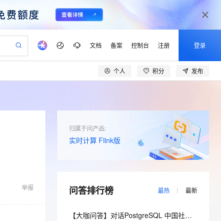
文档
备案
控制台
注册
登录
个人
积分
发布
验
作计划
器
AI 活动
专业服务
服务伙伴合作计划
开发者社区
加入我们
产品动态
服务平台百炼
阿里云 OPC 创新助力计划
一站式生成采购清单，支持单品或批量购买
可编辑精美 PPT 文稿
S产品伙伴计划（繁花）
峰会
CS
造的大模型服务与应用开发平台
Agency Agents：拥有专属领域专家
AI 生产力先锋
Al MaaS 服务伙伴赋能合作
域名
博文
Careers
至高可申请百万元
Qwen3.8-Max 模型上线
 轻松生成专业的 PPT
开启高性价比 AI 编程新体验
弹性可伸缩的云计算服务
先锋实践拓展 AI 生产力的边界
多领域专家智能体,一键组建 AI 虚拟交付团队
Token 补贴，五大权
计划
海大会
伙伴信用分合作计划
商标
问答
社会招聘
归属于问产品:
益加速 OPC 成功
帕鲁游戏服务器
SS
HappyHorse 打造一站式影视创作平台
飞天发布时刻
HOT
Open Search 向量检索版支
实时计算 Flink版
划
备案
电子书
校园招聘
联机服务器，轻松开启游戏
视频创作，一键激活电商全链路生产力
稳定、安全、高性价比、高性能的云存储服务
所见，即是所愿
持视频检索 Pipeline 功能
可视化编排打通从文字构思到成片全链路闭环
更多支持
划
公司注册
镜像站
视频生成
语音识别与合成
 智能体与工作流应用
漫剧工坊：一站式动画创作平台
AI 实训营
应用身份服务 (IDaaS)
合作伙伴培训与认证
划
上云迁移
站生成，高效打造优质广告素材
全接入的云上超级电脑
通过阿里云百炼高效搭建AI应用,助力高效开发
快速生产连贯的高质量长漫剧
从基础到进阶，Agent 创客手把手教你
OpenClaw 管理能力上线
lScope
我要反馈
e-1.1-T2V
Qwen3-TTS-Flash
举报
问答排行榜
查询合作伙伴
最热
最新
n Alibaba Cloud ISV 合作
代维服务
建企业门户网站
10 分钟搭建微信、支付宝小程序
MaxCompute MaxFrame 提
畅细腻的高质量视频
离线语音合成大模型，多语言方言自适应，低延迟高稳定
创新加速
ope
登录合作伙伴管理后台
我要建议
站，无忧落地极速上线
以可视化方式快速构建移动和 PC 门户网站
国内短信简单易用，安全可靠，秒级触达，全球覆盖200+国家和地区。
高效部署网站，快速应用到小程序
供自动弹性内存功能
【大咖问答】对话PostgreSQL 中国社区发起人之一，阿里云数据库高级专家 德哥