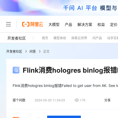
大模型
产品
解决方案
权益
定价
开发者社区
首页
模型体验
探索云世界
问产品
动手实
大模型
产品
解决方案
权益
定价
云市场
伙伴
服务
了解阿里云
精选产品
精选解决方案
普惠上云
产品定价
精选商城
成为销售伙伴
售前咨询
为什么选择阿里云
千问AI平台
开发者社区
问答
正文
了解云产品的定价详情
大模型服务平台百炼
睿译宝，AI翻译排版一
普惠上云 官方力荐
分销伙伴
在线服务
网站建设
什么是云计算
大
大模型服务与应用平台
上传文档即自动完成翻译和
云服务器38元/年起，超
咨询伙伴
多端小程序
技术领先
Flink消费hologres binlog报错Fai
云上成本管理
售后服务
轻量应用服务器
GLM-5.2：长任务时代
官方推荐返现计划
大模型
精选产品
精选解决方案
Salesforce 国际版订阅
稳定可靠
管理和优化成本
推荐新用户得奖励，单订单
销售伙伴合作计划
自助服务
友盟天域
安全合规
人工智能与机器学习
AI
Flink消费hologres binlog报错Failed to get user from AK. See lo
文本生成
云数据库 RDS
Hermes Agent，打造
云工开物
无影生态合作计划
在线服务
观测云
分析师报告
自主进化，持久记忆，越用
高校专属算力普惠，学生认
计算
互联网应用开发
Qwen3.8-Max
提个问题
2024-05-30 11:04:03
179
分享
HOT
Salesforce On Alibaba C
工单服务
Tuya 物联网平台阿里云
研究报告与白皮书
人工智能平台 PAI
快速拥有专属 OpenClaw
大模
Consulting Partner 合
大数据
容器
智能体时代全能旗舰模型
免费试用
短信专区
一站式AI开发、训练和推
蓝凌 OA
AI 大模型销售与服务生
现代化应用