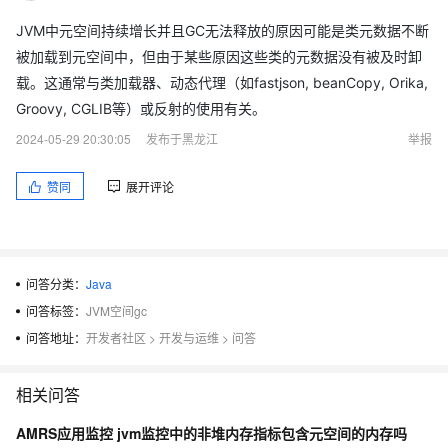
JVM中元空间持续增长并且GC无法释放的原因可能是类元数据不断
被加载到元空间中，但由于某些原因这些类的元数据没有被及时卸
载。这通常与类加载器、动态代理（如fastjson, beanCopy, Orika,
Groovy, CGLIB等）或反射的使用有关。
2024-05-29 20:30:05
发布于黑龙江
举报
赞同
展开评论
问答分类：
Java
问答标签：
JVM空间gc
问答地址：
开发者社区
>
开发与运维
>
问答
相关问答
AMRS应用监控 jvm监控中的非堆内存指标包含元空间的内存吗