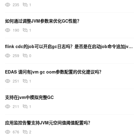
235
1
如何通过调整JVM参数来优化GC性能？
190
1
flink cdc的job可以开启gc日志吗？是否是在启动job命令追加jvm参数？
259
0
EDAS 请问有jvm gc oom参数配置的优化建议吗？
251
1
支持在jvm中模拟完整GC
211
1
应用监控告警支持JVM元空间值阈值配置吗？
676
2