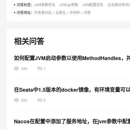
大模型解决方案
问答标签：
JVM参数优化
JVM gc参数
JVM配置优化
企业级分布式应
迁移与运维管理
问答地址：
开发者社区
>
云原生
>
中间件
>
问答
快速部署 Dify，高效搭建 
专有云
10 分钟在聊天系统中增加
相关问答
如何配置JVM启动参数以使用MethodHandl
249
1
在Seata中1.5版本的docker镜像，有环境变量可
222
0
Nacos在配置中添加了服务地址，在jvm参数中