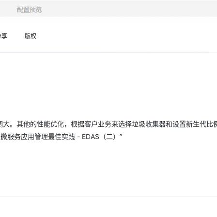
Deepseek-v4-pro
HappyHors
同享
万小智 AI 建站低至 15元/月
Qoder CN
AI 短剧/漫剧
云原生数据库 
快递物流查询
WordPress
成为服务伙
高校合作
点，立即开启云上创新
覆盖公网/内网、递归/权威、移动APP等全场景解析服务
送.CN域名，送备案服务码
基于千问大模型等，支持代码智能生成、研发智能问答
AI助力短剧
态智能体模型
旗舰 MoE 大模型，百万上下文与顶尖推理能力
图生视频，流
Ubuntu
服务生态伙伴
云工开物
企业应用
分享
版权
Works
Night Plan 支持 Qwen 3.8-Max
云原生大数据计算服务 MaxCompute
AI 办公
容器服务 Kub
NEW
GLM-5.2
Wan2.7-T
Red Hat
30+ 款产品免费体验
Data Agent 驱动的一站式 Data+AI 开发治理平台
夜间 5 折，Qwen/Meoo/TokenPlan 客户专享
面向分析的企业级SaaS模式云数据仓库
AI智能应用
提供一站式管
科研合作
视觉 Coding、空间感知、多模态思考等全面升级
1M上下文，专为长程任务能力而生
ERP
堂（旗舰版）
SUSE
智能客服
CRM
防护产品
2个月
自动承接线索
建站小程序
OA 办公系统
AI 应用构建
大模型原生
力提升
财税管理
模板建站
Qoder
大模型服务平台百炼-应用模版
HOT
NEW
相应调大。其他的性能优化，根据客户业务来选择垃圾收集器和设置新生代比
面向真实软件
个人版上线、团队版降价；千问3.8-Max首发发尝鲜
丰富多元化的应用模版和解决方案
400电话
定制建站
服务应用管理最佳实践 - EDAS（二）”
万有无界
大模型服务平台百炼-智能体
方案
广告营销
模板小程序
的模型效果
灵活可视化地构建企业级 Agent
定制小程序
秒悟
人工智能平台 PAI
APP 开发
云端极速 AI 
新一代 AI 视频生成模型，深度适配广告营销等场景
AI Native 的算法工程平台，一站式完成建模、训练、推理服务部署
建站系统