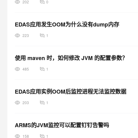
202
0
EDAS应用发生OOM为什么没有dump内存
223
1
使用 maven 时，如何修改 JVM 的配置参数？
485
1
EDAS应用实例OOM后监控进程无法监控数据
203
1
ARMS的JVM监控可以配置钉钉告警吗
158
1