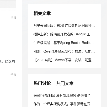
安全
我要投诉
e-1.1-I2V
Cosyvoice-V3-Flash
PolarDB
上云场景组合购
伴
Qoder CN V1.7.0 发布
漫剧创作，剧本、分镜、视频高效生成
100%兼容MySQL、PostgreSQL，兼容Oracle，支持集中和分布式
覆盖90%+业务场景，专享组合折扣价
畅自然，细节丰富
高表现力语音合成大模型，语音克隆听感自然
VPN
相关文章
举报
ernetes 版 ACK
云聚AI 严选权益
云安全中心 AI BAS 智能自动
SSL 证书
2V
Fun-ASR
，一键激活高效办公新体验
理容器应用的 K8s 服务
精选AI产品，从模型到应用全链提效
化模拟渗透攻击产品发布
阿里云国际版：RDS 连接数耗尽问题排查与处理
文戏情感细腻自然，动作戏激烈拳拳到肉，实现更强表演能力
支持中英文自由切换，具备更强的噪声鲁棒性
堡垒机
AI 用量加速计划
DataWorks ChatBI 会话支持
插件上新：给鸿蒙开发者的 Cangjie 工具箱
防火墙
、识别商机，让客服更高效、服务更出色。
新老同享，达量后返
上传临时文件分析
生产级实战：基于Spring Boot + Redis的分布式延迟队列设计与实现
主机安全
应用
刚刚：Qwen3.8-Max发布：概述、功能、定价、速率限制与上下文、内置工具及API 参考指南
千问办公
NEW
AI 应用及服务市场
【2026实测】Maven下载、安装、配置一篇搞定（附官网安装包）
例。建议同
的智能体编程平台
一站式AI生产力平台
AI 应用
伶鹊
举报
企业级人与Agent协作平台，接入和调度多个数字员工
智能客服平台，对话机器人、对话分析、智能外呼
大模型
热门讨论
热门文章
大模型服务平台百炼 - 全妙
自然语言处理
应用创作平台
多模态内容创作工具，已接入 DeepSeek
数据标注
sentinel控制台 没有发现服务 是为啥 ？
机器学习
作为一个经典架构模式，事件驱动在云时代为什么会再次流行呢？