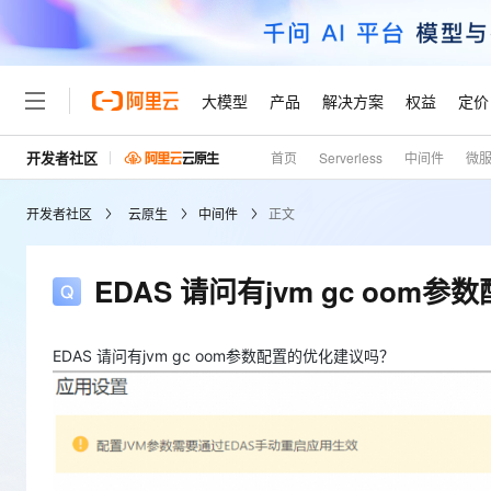
大模型
产品
解决方案
权益
定价
开发者社区
首页
Serverless
中间件
微
大模型
产品
解决方案
权益
定价
云市场
伙伴
服务
了解阿里云
精选产品
精选解决方案
普惠上云
产品定价
精选商城
成为销售伙伴
售前咨询
为什么选择阿里云
千问AI平台
开发者社区
云原生
中间件
正文
了解云产品的定价详情
大模型服务平台百炼
睿译宝，AI翻译排版一
普惠上云 官方力荐
分销伙伴
在线服务
网站建设
什么是云计算
大
大模型服务与应用平台
上传文档即自动完成翻译和
云服务器38元/年起，超
咨询伙伴
多端小程序
技术领先
EDAS 请问有jvm gc oo
云上成本管理
售后服务
轻量应用服务器
GLM-5.2：长任务时代
官方推荐返现计划
大模型
精选产品
精选解决方案
Salesforce 国际版订阅
稳定可靠
管理和优化成本
推荐新用户得奖励，单订单
销售伙伴合作计划
自助服务
友盟天域
安全合规
人工智能与机器学习
AI
EDAS 请问有jvm gc oom参数配置的优化建议吗？
文本生成
云数据库 RDS
Hermes Agent，打造
云工开物
无影生态合作计划
在线服务
观测云
分析师报告
自主进化，持久记忆，越用
高校专属算力普惠，学生认
计算
互联网应用开发
Qwen3.8-Max
HOT
Salesforce On Alibaba C
工单服务
Tuya 物联网平台阿里云
研究报告与白皮书
人工智能平台 PAI
快速拥有专属 OpenClaw
大模
Consulting Partner 合
大数据
容器
智能体时代全能旗舰模型
免费试用
短信专区
一站式AI开发、训练和推
蓝凌 OA
AI 大模型销售与服务生
现代化应用