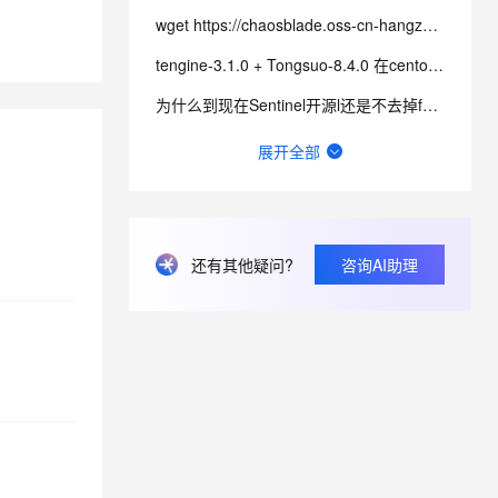
wget https://chaosblade.oss-cn-hangzhou.aliyuncs.c
息提取
与 AI 智能体进行实时音视频通话
tengine-3.1.0 + Tongsuo-8.4.0 在centos7.9 编译报错 SSL
从文本、图片、视频中提取结构化的属性信息
构建支持视频理解的 AI 音视频实时通话应用
为什么到现在Sentinel开源l还是不去掉fastjson的引用？
t.diy 一步搞定创意建站
构建大模型应用的安全防护体系
Seata 执行过程中报错Failed to get available servers怎么办？
展开全部
通过自然语言交互简化开发流程,全栈开发支持
通过阿里云安全产品对 AI 应用进行安全防护
Sentinel 控制台没有显示我的应用，或者没有监控展示，如何排查？
Seata PhaseTwo_RollbackFailed_XAER_xa事务出现这个是什么意思？
还有其他疑问?
咨询AI助理
有办法修改服务端Dubbo-go的这个窗口大小吗？
windows环境 docker seata_ip和seata_port端口无效什么原因？