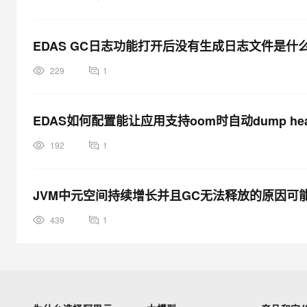
EDAS GC日志功能打开后没有生成日志文件是什
229
1
EDAS如何配置能让应用支持oom时自动dump h
192
1
JVM中元空间持续增长并且GC无法释放的原因可
439
1