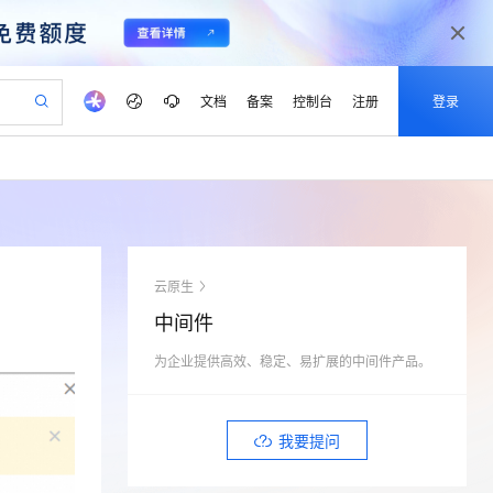
文档
备案
控制台
注册
登录
验
作计划
器
AI 活动
专业服务
服务伙伴合作计划
开发者社区
加入我们
产品动态
服务平台百炼
阿里云 OPC 创新助力计划
一站式生成采购清单，支持单品或批量购买
可编辑精美 PPT 文稿
S产品伙伴计划（繁花）
峰会
CS
造的大模型服务与应用开发平台
Agency Agents：拥有专属领域专家
AI 生产力先锋
Al MaaS 服务伙伴赋能合作
域名
博文
Careers
PolarDB Agentic Database
至高可申请百万元
 轻松生成专业的 PPT
开启高性价比 AI 编程新体验
弹性可伸缩的云计算服务
先锋实践拓展 AI 生产力的边界
发布
多领域专家智能体,一键组建 AI 虚拟交付团队
Token 补贴，五大权
计划
海大会
伙伴信用分合作计划
商标
问答
社会招聘
云原生
益加速 OPC 成功
帕鲁游戏服务器
SS
HappyHorse 打造一站式影视创作平台
飞天发布时刻
HOT
秒悟 Meoo CLI 支持一键部
划
备案
电子书
校园招聘
中间件
联机服务器，轻松开启游戏
视频创作，一键激活电商全链路生产力
稳定、安全、高性价比、高性能的云存储服务
所见，即是所愿
署项目至阿里云账号
可视化编排打通从文字构思到成片全链路闭环
更多支持
划
公司注册
镜像站
视频生成
语音识别与合成
为企业提供高效、稳定、易扩展的中间件产品。
 智能体与工作流应用
漫剧工坊：一站式动画创作平台
AI 实训营
Flink OSS 支持
合作伙伴培训与认证
划
上云迁移
站生成，高效打造优质广告素材
全接入的云上超级电脑
通过阿里云百炼高效搭建AI应用,助力高效开发
快速生产连贯的高质量长漫剧
从基础到进阶，Agent 创客手把手教你
AssumeRole 角色自定义
lScope
我要反馈
e-1.1-T2V
Qwen3-TTS-Flash
查询合作伙伴
n Alibaba Cloud ISV 合作
代维服务
建企业门户网站
10 分钟搭建微信、支付宝小程序
我要提问
百炼 Qwen3.7-Flash 系列模
畅细腻的高质量视频
离线语音合成大模型，多语言方言自适应，低延迟高稳定
创新加速
ope
登录合作伙伴管理后台
我要建议
站，无忧落地极速上线
以可视化方式快速构建移动和 PC 门户网站
国内短信简单易用，安全可靠，秒级触达，全球覆盖200+国家和地区。
高效部署网站，快速应用到小程序
型发布