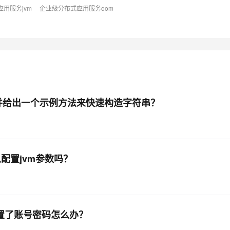
用服务jvm
企业级分布式应用服务oom
AI 应用
10分钟微调：让0.6B模型媲美235B模
多模态数据信
型
依托云原生高可用架构,实现Dify私有化部署
用1%尺寸在特定领域达到大模型90%以上效果
一个 AI 助手
超强辅助，Bol
即刻拥有 DeepSeek-R1 满血版
在企业官网、通讯软件中为客户提供 AI 客服
多种方案随心选，轻松解锁专属 DeepSeek
es，并给出一个示例方法来快速构造字符串？
以配置jvm参数吗？
配置了账号密码怎么办？