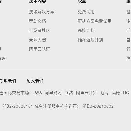
价
技术内容
权益
服
技术解决方案
免费试用
基
帮助文档
解决方案免费试用
企
开发者社区
高校计划
迁
天池大赛
推荐返现计划
官
器
阿里云认证
健
管理
信
联系我们
加入我们
巴国际交易市场
1688
阿里妈妈
飞猪
阿里云计算
万网
高德
UC
：
浙B2-20080101
域名注册服务机构许可：
浙D3-20210002