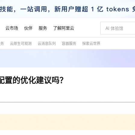
云市场
伙伴
服务
了解阿里云
服务
云原生可观测
云消息队列
容器服务
探索云世界
AI 特惠
数据与 API
成为产品伙伴
企业增值服务
最佳实践
价格计算器
AI 场景体
基础软件
产品伙伴合
阿里云认证
市场活动
配置报价
大模型
自助选配和估算价格
步到位
智启 AI 普惠权益
产品生态集成认证中心
企业支持计划
云上春晚
域名与网站
Qwen Audio：打造专属 AI 语音助手
千问官方 MaaS 平台，为开发者和 Agent 而生，新用户赠送 1 亿 + tokens 额度
一句话生成原生
AI Coding
阿里云Maa
2026 阿里云
云服务器 E
为企业打
数据集
Windows
大模型认证
模型
NEW
NEW
格式还原
值低价云产品抢先购
至高享 1亿+免费 tokens，加速 Al 应用落地
提供智能易用的域名与建站服务
Qwen-Audio-3.0-Realtime 端到端实时语音角色扮演
输入一句话想法,
智能编程，一键
安全可靠、
产品生态伙伴
专家技术服务
云上奥运之旅
弹性计算合作
阿里云中企出
手机三要素
宝塔 Linux
全部认证
m参数配置的优化建议吗？
价格优势
开源旗舰模型
即刻拥有 DeepSeek-V4-Pro
阿里云 OPC 创新助力计划
千问大模型
一键部署幻兽
AI 电商营销
对象存储 O
大模型
产品生态伙伴工作台
企业增值服务台
云栖战略参考
云存储合作计
云栖大会
身份实名认证
CentOS
训练营
推动算力普惠，释放技术红利
最高返9万
真正可用的 1M 上下文,一次完成代码全链路开发
快速构建应用程序和网站，即刻迈出上云第一步
轻松解锁专属 DeepSeek-V4-Pro
至高百万元 Token 补贴，加速一人公司成长
多元化、高性能、安全可靠的大模型服务
一键购买专属
从图文生成到
云上的中国
数据库合作计
活动全景
短信
Docker
图片和
自进化智能体
5 分钟轻松部署专属 QwenPaw
Token Plan 模型订阅计划
数字证书管理服务（原SSL证书）
高效搭建 AI
AI 广告创作
无影云电脑
企业成长
NEW
HOT
信息公告
看见新力量
云网络合作计
OCR 文字识别
JAVA
越聪明
证享300元代金券
全托管，含MySQL、PostgreSQL、SQL Server、MariaDB多引擎
Qwen3.8-Max 首发尝鲜，限时加量 10 倍，夜间低至2折
实现全站 HTTPS，呈现可信的 Web 访问
从聊天伙伴进化为能主动干活的本地数字员工
图文、视频一
随时随地安
魔搭 Mode
Kimi-K3
HappyHors
NEW
loud
服务实践
官网公告
金融模力时刻
Salesforce O
版
发票查验
全能环境
Claude Code + GStack 打造工程团队
千问办公，限时限量积分加倍
Qoder
低代码高效构
AI 建站
短信服务
型
NEW
作计划
Kimi 最新旗舰模型，长程编程与推理利器
让文字生成流
计划
创新中心
魔搭 ModelSc
健康状态
理服务
让AI从“聊天伙伴”进化为能干活的“数字员工”
安装技能 GStack，拥有专属 AI 工程团队
你的AI工作搭子，覆盖日常办公高频场景
面向真实软件的智能体编程平台
0 代码专业建
客户案例
天气预报查询
操作系统
态合作计划