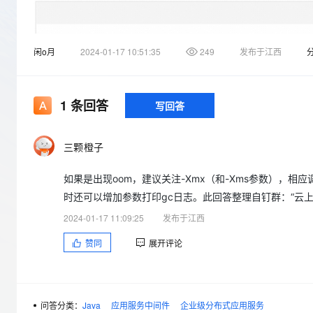
存储
天池大赛
Qwen3.7-Plus
云解析DNS
解决方案免费试用 新老
电子合同
最高领取价值200元试用
能看、能想、能动手的多模
安全
网络与CDN
AI 算法大赛
畅捷通
闲o月
2024-01-17 10:51:35
249
发布于江西
大数据开发治理平台 Data
AI 产品 免费试用
网络
安全
云开发大赛
Qwen3-VL-Plus
Tableau 订阅
1亿+ 大模型 tokens 和 
可观测
入门学习赛
中间件
AI空中课堂在线直播课
云防火墙
140+云产品 免费试用
1
条回答
写回答
上云与迁云
云原生的云上边界网络安全
产品新客免费试用，最长1
数据库
生态解决方案
大模型服务
企业出海
大模型ACA认证体验
大数据计算
三颗橙子
助力企业全员 AI 认知与能
行业生态解决方案
千问AI平台-Token Plan
政企业务
媒体服务
如果是出现oom，建议关注-Xmx（和-Xms参数），
开发者生态解决方案
时还可以增加参数打印gc日志。此回答整理自钉群：“云上微
企业服务与云通信
千问AI平台-模型体验
AI 开发和 AI 应用解决
2024-01-17 11:09:25
发布于江西
在线体验全尺寸、多种模态
域名与网站
赞同
展开评论
Happy 系列大模型
终端用户计算
Serverless
问答分类：
Java
应用服务中间件
企业级分布式应用服务
开发工具