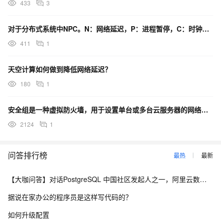
433
3
对于分布式系统中NPC。N：网络延迟，P：进程暂停，C：时钟漂移，有什么好的理解或解决方案吗？
411
1
天空计算如何做到降低网络延迟？
180
1
安全组是一种虚拟防火墙，用于设置单台或多台云服务器的网络访问控制，它是重要的网络安全隔离手段，用于在
2124
1
问答排行榜
最热
最新
【大咖问答】对话PostgreSQL 中国社区发起人之一，阿里云数据库高级专家 德哥
据说在家办公的程序员是这样写代码的？
如何升级配置