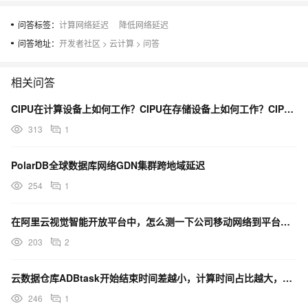
问答标签：
计算网络延迟
降低网络延迟
问答地址：
开发者社区
>
云计算
>
问答
相关问答
CIPU在计算设备上如何工作？CIPU在存储设备上如何工作？CIPU在网络设备上如何工作？
313
1
PolarDB全球数据库网络GDN集群跨地域延迟
254
1
在阿里云视觉智能开放平台中，怎么测一下公司移动网络到平台的延迟或dns?
203
2
云数据仓库ADBtask开始结束时间差越小，计算时间占比越大，需要重点定位资源等待、网络延迟等问题。
246
1