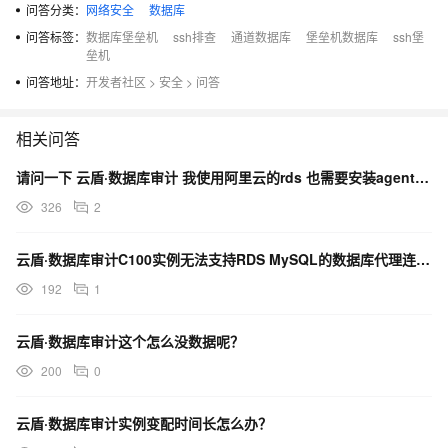
问答分类：
网络安全
数据库
问答标签：
数据库堡垒机
ssh排查
通道数据库
堡垒机数据库
ssh堡
垒机
问答地址：
开发者社区
>
安全
>
问答
相关问答
请问一下 云盾·数据库审计 我使用阿里云的rds 也需要安装agent吗？
326
2
云盾·数据库审计C100实例无法支持RDS MySQL的数据库代理连接吗?
192
1
云盾·数据库审计这个怎么没数据呢？
200
0
云盾·数据库审计实例变配时间长怎么办？