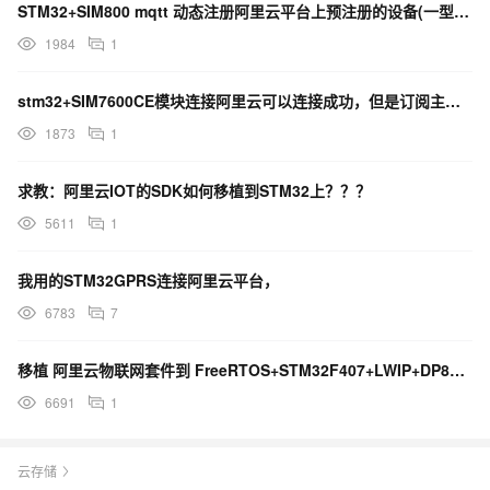
STM32+SIM800 mqtt 动态注册阿里云平台上预注册的设备(一型一密直连设备)
1984
1
stm32+SIM7600CE模块连接阿里云可以连接成功，但是订阅主题时提示订阅无响应
1873
1
求教：阿里云IOT的SDK如何移植到STM32上？？？
5611
1
我用的STM32GPRS连接阿里云平台，
6783
7
移植 阿里云物联网套件到 FreeRTOS+STM32F407+LWIP+DP83848+keil 有两个头文件打不开
6691
1
云存储