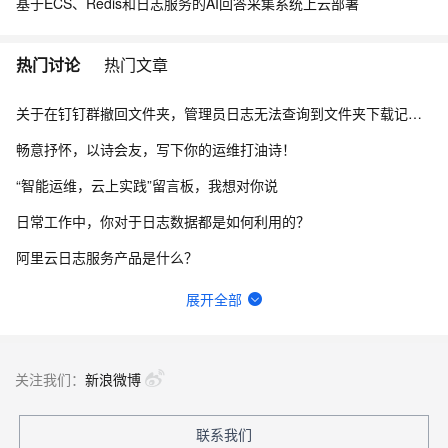
基于ECS、Redis和日志服务的AI回答采集系统上云部署
热门讨论
热门文章
关于在钉钉群撤回文件夹，管理员日志无法查询到文件夹下载记录的问题。
畅意抒怀，以诗会友，写下你的运维打油诗！
“智能运维，云上实践”留言板，我想对你说
日常工作中，你对于日志数据都是如何利用的？
阿里云日志服务产品是什么？
日志服务数据导入实验中上传日志文件时，如何下载测试日志文件？
展开全部
【阿里云-日志服务SLS】怎么自定义日志字段？或者 怎么对所有日志的message做一个增强？
loogngcollector容器日志采集疑似丢失
关注我们：
新浪微博
算法工程师是学什么专业出身的？
联系我们
堡垒机归档到SLS有几种存储方案？