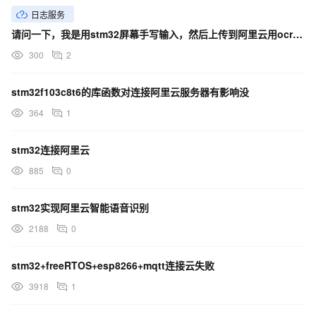
日志服务
请问一下，我是用stm32屏幕手写输入，然后上传到阿里云用ocr通用手写体识别
300
2
stm32f103c8t6的库函数对连接阿里云服务器有影响没
364
1
stm32连接阿里云
885
0
stm32实现阿里云智能语音识别
2188
0
stm32+freeRTOS+esp8266+mqtt连接云失败
3918
1