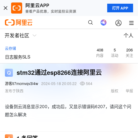
打开 APP
开发者社区
个人
云存储
408
5
206
内容
活动
关注
日志服务SLS
stm32通过esp8266连接阿里云
游客tl7mcmvqv3l4w
2024-05-18 20:05:22
564
发布于陕西
版权
举报
设备到云消息显示200，成功后，又显示错误码6207，请问这个问
题怎么解决