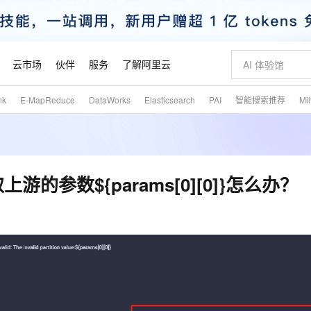
云市场
伙伴
服务
了解阿里云
nk
E-MapReduce
DataWorks
Elasticsearch
PAI
智能搜索推荐
Mi
AI 特惠
数据与 API
成为产品伙伴
企业增值服务
最佳实践
价格计算器
AI 场景体
基础软件
产品伙伴合
阿里云认证
市场活动
配置报价
大模型
自助选配和估算价格
步到位
智启 AI 普惠权益
产品生态集成认证中心
企业支持计划
云上春晚
域名与网站
Qwen Audio：打造专属 AI 语音助手
千问官方 MaaS 平台，为开发者和 Agent 而生，新用户赠送 1 亿 + tokens 额度
一句话生成原生
AI Coding
阿里云Maa
2026 阿里云
云服务器 E
为企业打
数据集
Windows
大模型认证
模型
NEW
NEW
格式还原
值低价云产品抢先购
至高享 1亿+免费 tokens，加速 Al 应用落地
提供智能易用的域名与建站服务
Qwen-Audio-3.0-Realtime 端到端实时语音角色扮演
输入一句话想法,
智能编程，一键
安全可靠、
产品生态伙伴
专家技术服务
云上奥运之旅
弹性计算合作
阿里云中企出
手机三要素
宝塔 Linux
全部认证
游的参数${params[0][0]}怎么办？
价格优势
开源旗舰模型
即刻拥有 DeepSeek-V4-Pro
阿里云 OPC 创新助力计划
千问大模型
一键部署幻兽
AI 电商营销
对象存储 O
大模型
产品生态伙伴工作台
企业增值服务台
云栖战略参考
云存储合作计
云栖大会
身份实名认证
CentOS
训练营
推动算力普惠，释放技术红利
最高返9万
真正可用的 1M 上下文,一次完成代码全链路开发
快速构建应用程序和网站，即刻迈出上云第一步
轻松解锁专属 DeepSeek-V4-Pro
至高百万元 Token 补贴，加速一人公司成长
多元化、高性能、安全可靠的大模型服务
一键购买专属
从图文生成到
云上的中国
数据库合作计
活动全景
短信
Docker
图片和
自进化智能体
5 分钟轻松部署专属 QwenPaw
Token Plan 模型订阅计划
数字证书管理服务（原SSL证书）
高效搭建 AI
AI 广告创作
无影云电脑
企业成长
NEW
HOT
信息公告
看见新力量
云网络合作计
OCR 文字识别
JAVA
越聪明
证享300元代金券
全托管，含MySQL、PostgreSQL、SQL Server、MariaDB多引擎
Qwen3.8-Max 首发尝鲜，限时加量 10 倍，夜间低至2折
实现全站HTTPS，呈现可信的WEB访问
从聊天伙伴进化为能主动干活的本地数字员工
图文、视频一
随时随地安
魔搭 Mode
Kimi-K3
HappyHors
NEW
loud
服务实践
官网公告
金融模力时刻
Salesforce O
版
发票查验
全能环境
Claude Code + GStack 打造工程团队
千问办公，限时限量积分加倍
Qoder
低代码高效构
AI 建站
短信服务
型
NEW
作计划
Kimi 最新旗舰模型，长程编程与推理利器
让文字生成流
计划
创新中心
魔搭 ModelSc
健康状态
理服务
让AI从“聊天伙伴”进化为能干活的“数字员工”
安装技能 GStack，拥有专属 AI 工程团队
你的AI工作搭子，覆盖日常办公高频场景
面向真实软件的智能体编程平台
0 代码专业建
客户案例
天气预报查询
操作系统
态合作计划