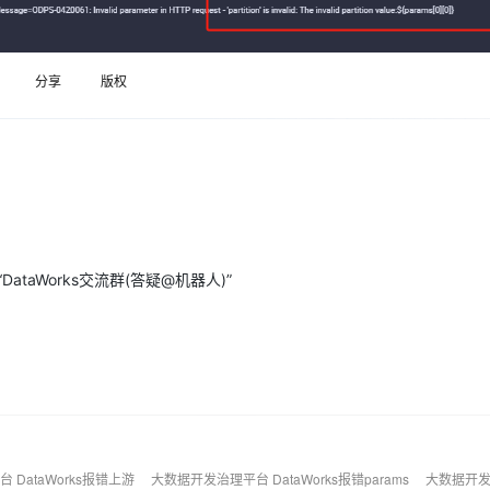
Deepseek-v4-pro
HappyHors
同享
万小智 AI 建站低至 15元/月
Qoder CN
AI 短剧/漫剧
云原生数据库 
快递物流查询
WordPress
成为服务伙
高校合作
点，立即开启云上创新
覆盖公网/内网、递归/权威、移动APP等全场景解析服务
送.CN域名，送备案服务码
基于千问大模型等，支持代码智能生成、研发智能问答
AI助力短剧
态智能体模型
旗舰 MoE 大模型，百万上下文与顶尖推理能力
图生视频，流
Ubuntu
服务生态伙伴
云工开物
企业应用
分享
版权
Works
Night Plan 支持 Qwen 3.8-Max
云原生大数据计算服务 MaxCompute
AI 办公
容器服务 Kub
NEW
GLM-5.2
Wan2.7-T
Red Hat
30+ 款产品免费体验
Data Agent 驱动的一站式 Data+AI 开发治理平台
夜间 5 折，Qwen/Meoo/TokenPlan 客户专享
面向分析的企业级SaaS模式云数据仓库
AI智能应用
提供一站式管
科研合作
视觉 Coding、空间感知、多模态思考等全面升级
1M上下文，专为长程任务能力而生
ERP
堂（旗舰版）
SUSE
智能客服
CRM
防护产品
2个月
自动承接线索
建站小程序
OA 办公系统
AI 应用构建
大模型原生
力提升
财税管理
模板建站
Qoder
大模型服务平台百炼-应用模版
HOT
NEW
aWorks交流群(答疑@机器人)”
面向真实软件
个人版上线、团队版降价；千问3.8-Max首发发尝鲜
丰富多元化的应用模版和解决方案
400电话
定制建站
万有无界
大模型服务平台百炼-智能体
方案
广告营销
模板小程序
的模型效果
灵活可视化地构建企业级 Agent
定制小程序
秒悟
人工智能平台 PAI
APP 开发
云端极速 AI 
新一代 AI 视频生成模型，深度适配广告营销等场景
AI Native 的算法工程平台，一站式完成建模、训练、推理服务部署
建站系统
DataWorks报错上游
大数据开发治理平台 DataWorks报错params
大数据开