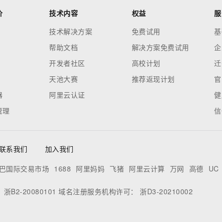
价
技术内容
权益
服
技术解决方案
免费试用
基
帮助文档
解决方案免费试用
企
开发者社区
高校计划
迁
天池大赛
推荐返现计划
官
器
阿里云认证
健
管理
信
联系我们
加入我们
巴国际交易市场
1688
阿里妈妈
飞猪
阿里云计算
万网
高德
UC
：
浙B2-20080101
域名注册服务机构许可：
浙D3-20210002