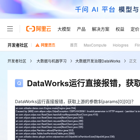
大模型
产品
解决方案
权益
定价
开发者社区
首页
MaxCompute
Hologres
Fli
大模型
产品
解决方案
权益
定价
云市场
伙伴
服务
了解阿里云
精选产品
精选解决方案
普惠上云
产品定价
精选商城
成为销售伙伴
售前咨询
为什么选择阿里云
千问AI平台
开发者社区
大数据与机器学习
大数据开发治理DataWorks
正文
了解云产品的定价详情
大模型服务平台百炼
睿译宝，AI翻译排版一
普惠上云 官方力荐
分销伙伴
在线服务
网站建设
什么是云计算
大
大模型服务与应用平台
上传文档即自动完成翻译和
云服务器38元/年起，超
咨询伙伴
多端小程序
技术领先
DataWorks运行直接报错，获取上
云上成本管理
售后服务
轻量应用服务器
GLM-5.2：长任务时代
官方推荐返现计划
大模型
精选产品
精选解决方案
Salesforce 国际版订阅
稳定可靠
管理和优化成本
推荐新用户得奖励，单订单
销售伙伴合作计划
自助服务
友盟天域
安全合规
人工智能与机器学习
AI
DataWorks运行直接报错，获取上游的参数${params[0][0]}？
文本生成
云数据库 RDS
Hermes Agent，打造
云工开物
无影生态合作计划
在线服务
观测云
分析师报告
自主进化，持久记忆，越用
高校专属算力普惠，学生认
计算
互联网应用开发
Qwen3.8-Max
HOT
Salesforce On Alibaba C
工单服务
Tuya 物联网平台阿里云
研究报告与白皮书
人工智能平台 PAI
快速拥有专属 OpenClaw
大模
Consulting Partner 合
大数据
容器
智能体时代全能旗舰模型
免费试用
短信专区
一站式AI开发、训练和推
蓝凌 OA
AI 大模型销售与服务生
现代化应用