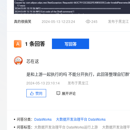
存储
天池大赛
Qwen3.7-Plus
云解析DNS
解决方案免费试用 新老
电子合同
最高领取价值200元试用
能看、能想、能动手的多模
安全
网络与CDN
AI 算法大赛
畅捷通
真的很搞笑
2024-05-13 12:23:24
245
发布于黑龙江
大数据开发治理平台 Data
AI 产品 免费试用
网络
安全
云开发大赛
Qwen3-VL-Plus
Tableau 订阅
1亿+ 大模型 tokens 和 
可观测
入门学习赛
中间件
AI空中课堂在线直播课
云防火墙
140+云产品 免费试用
1
条回答
写回答
上云与迁云
云原生的云上边界网络安全
产品新客免费试用，最长1
数据库
生态解决方案
大模型服务
企业出海
大模型ACA认证体验
大数据计算
芯在这
助力企业全员 AI 认知与能
行业生态解决方案
千问AI平台-Token Plan
政企业务
媒体服务
是和上游一起执行的吗 不能分开执行，此回答整理自钉群“Dat
开发者生态解决方案
企业服务与云通信
2024-05-13 23:10:14
发布于黑龙江
千问AI平台-模型体验
AI 开发和 AI 应用解决
在线体验全尺寸、多种模态
赞同
展开评论
域名与网站
Happy 系列大模型
终端用户计算
Serverless
问答分类：
DataWorks
大数据开发治理平台 DataWorks
问答标签：
大数据开发治理平台 DataWorks运行上游
大数据开发治理平台 
开发工具