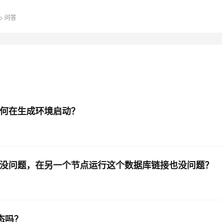
>
问答
AI 应用
10分钟微调：让0.6B模型媲美235B模
多模态数据信
型
依托云原生高可用架构,实现Dify私有化部署
用1%尺寸在特定领域达到大模型90%以上效果
一个 AI 助手
超强辅助，Bol
即刻拥有 DeepSeek-R1 满血版
在企业官网、通讯软件中为客户提供 AI 客服
多种方案随心选，轻松解锁专属 DeepSeek
点如何在生成环境启动？
链接没问题，在另一个节点运行这个数据库链接也没问题？
状态吗？