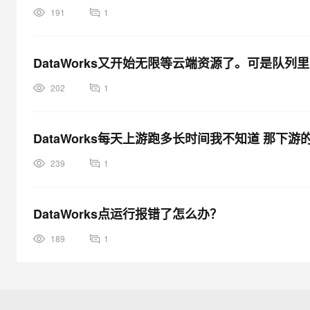
191
1
DataWorks又开始无限等云端资源了。可是队
202
1
DataWorks每天上游跑多长时间我不知道 那下
239
1
DataWorks点运行报错了怎么办？
189
1