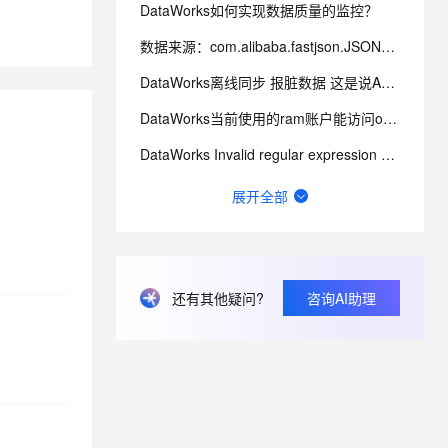
DataWorks如何实现数据质量的监控？
数据来源：com.alibaba.fastjson.JSONException: syntax er
息提取
与 AI 智能体进行实时音视频通话
从文本、图片、视频中提取结构化的属性信息
构建支持视频理解的 AI 音视频实时通话应用
DataWorks离线同步 报脏数据 这是说A字段有问题是不？
t.diy 一步搞定创意建站
构建大模型应用的安全防护体系
DataWorks当前使用的ram账户能访问oss，点那个文件夹会报错 ？
通过自然语言交互简化开发流程,全栈开发支持
通过阿里云安全产品对 AI 应用进行安全防护
DataWorks Invalid regular expression pattern - ?
DataWorks中ob作为数据源，在做数据集成的时候弹出上面的报错？
展开全部
请问这里的延迟是什么含义？可以通过什么方式优化？
想问下DataWorks中创建机器学习（PAI）节点操作步骤是什么？
数据服务报429请求次数过多咋办呀
还有其他疑问?
咨询AI助理
报错提示FAILED：ODPS-0130071:xxxxxxxxx .set tblproperti