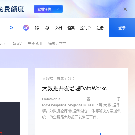
文档
备案
控制台
注册
登录
lvus
DataV
免费试用
探索云世界
验
作计划
器
AI 活动
专业服务
服务伙伴合作计划
开发者社区
加入我们
产品动态
服务平台百炼
阿里云 OPC 创新助力计划
一站式生成采购清单，支持单品或批量购买
可编辑精美 PPT 文稿
S产品伙伴计划（繁花）
峰会
CS
造的大模型服务与应用开发平台
Agency Agents：拥有专属领域专家
AI 生产力先锋
Al MaaS 服务伙伴赋能合作
域名
博文
Careers
至高可申请百万元
Qwen3.8-Max 模型上线
 轻松生成专业的 PPT
开启高性价比 AI 编程新体验
弹性可伸缩的云计算服务
先锋实践拓展 AI 生产力的边界
多领域专家智能体,一键组建 AI 虚拟交付团队
Token 补贴，五大权
计划
海大会
伙伴信用分合作计划
商标
问答
社会招聘
大数据与机器学习
益加速 OPC 成功
帕鲁游戏服务器
SS
HappyHorse 打造一站式影视创作平台
飞天发布时刻
HOT
Open Search 向量检索版支
划
备案
电子书
校园招聘
大数据开发治理DataWorks
联机服务器，轻松开启游戏
视频创作，一键激活电商全链路生产力
稳定、安全、高性价比、高性能的云存储服务
所见，即是所愿
持视频检索 Pipeline 功能
可视化编排打通从文字构思到成片全链路闭环
更多支持
划
公司注册
镜像站
视频生成
语音识别与合成
DataWorks基于
 智能体与工作流应用
漫剧工坊：一站式动画创作平台
AI 实训营
应用身份服务 (IDaaS)
合作伙伴培训与认证
MaxCompute/Hologres/EMR/CDP等大数据引
划
上云迁移
站生成，高效打造优质广告素材
全接入的云上超级电脑
通过阿里云百炼高效搭建AI应用,助力高效开发
快速生产连贯的高质量长漫剧
从基础到进阶，Agent 创客手把手教你
OpenClaw 管理能力上线
擎，为数据仓库/数据湖/湖仓一体等解决方案提供
lScope
我要反馈
e-1.1-T2V
Qwen3-TTS-Flash
查询合作伙伴
统一的全链路大数据开发治理平台。
n Alibaba Cloud ISV 合作
代维服务
建企业门户网站
10 分钟搭建微信、支付宝小程序
MaxCompute MaxFrame 提
畅细腻的高质量视频
离线语音合成大模型，多语言方言自适应，低延迟高稳定
创新加速
ope
登录合作伙伴管理后台
我要建议
站，无忧落地极速上线
以可视化方式快速构建移动和 PC 门户网站
国内短信简单易用，安全可靠，秒级触达，全球覆盖200+国家和地区。
高效部署网站，快速应用到小程序
供自动弹性内存功能