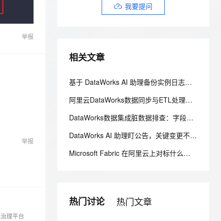
安全
我要投诉
e-1.1-I2V
Cosyvoice-V3-Flash
我要提问
PolarDB
上云场景组合购
Milvus 弹性伸缩功能新增节
伴
漫剧创作，剧本、分镜、视频高效生成
100%兼容MySQL、PostgreSQL，兼容Oracle，支持集中和分布式
覆盖90%+业务场景，专享组合折扣价
点支持范围
畅自然，细节丰富
高表现力语音合成大模型，语音克隆听感自然
VPN
举报
ernetes 版 ACK
云聚AI 严选权益
AI 原生数据库服务发布
SSL 证书
2V
Fun-ASR
，一键激活高效办公新体验
理容器应用的 K8s 服务
精选AI产品，从模型到应用全链提效
Agent 数据网关
相关文章
文戏情感细腻自然，动作戏激烈拳拳到肉，实现更强表演能力
支持中英文自由切换，具备更强的噪声鲁棒性
堡垒机
AI 用量加速计划
云原生数据库 PolarDB
防火墙
、识别商机，让客服更高效、服务更出色。
新老同享，达量后返
Agentic Database 发布
基于 DataWorks AI 助理备份实例日志到 OSS 文件系统
主机安全
应用
阿里云DataWorks数据同步与ETL处理完全指南：从数据集成到数据治理全链路解析
千问办公
NEW
DataWorks数据集成脏数据排查：字段映射、编码格式与容错参数指南
AI 应用及服务市场
的智能体编程平台
一站式AI生产力平台
DataWorks AI 助理盯公告，关键变更不漏看
举报
AI 应用
伶鹊
Microsoft Fabric 在阿里云上对标什么？AnalyticDB MySQL 湖仓一体统一分析方案
企业级人与Agent协作平台，接入和调度多个数字员工
智能客服平台，对话机器人、对话分析、智能外呼
大模型
大模型服务平台百炼 - 全妙
自然语言处理
应用创作平台
多模态内容创作工具，已接入 DeepSeek
数据标注
热门讨论
热门文章
机器学习
发治理平台