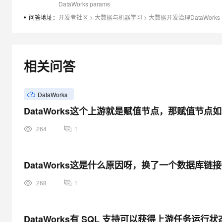
DataWorks params
大模型解决方案
问答地址：
开发者社区
>
大数据与机器学习
>
大数据开发治理DataWorks
迁移与运维管理
快速部署 Dify，高效搭建 
专有云
10 分钟在聊天系统中增加
相关问答
DataWorks
DataWorks这个上游就是赋值节点，那赋值节
264
1
DataWorks这是什么原因呀，换了一个数据库
268
1
DataWorks有 SQL 支持可以获得上游任务运行