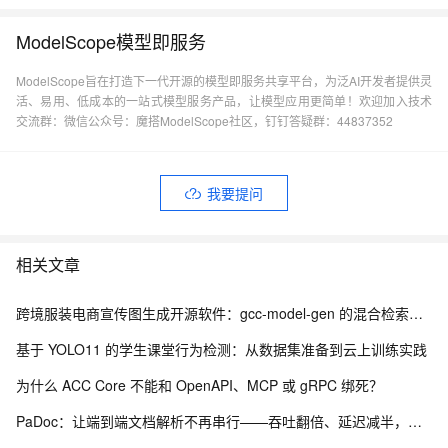
ModelScope模型即服务
ModelScope旨在打造下一代开源的模型即服务共享平台，为泛AI开发者提供灵
活、易用、低成本的一站式模型服务产品，让模型应用更简单！欢迎加入技术
交流群：微信公众号：魔搭ModelScope社区，钉钉答疑群：44837352
我要提问
相关文章
跨境服装电商宣传图生成开源软件：gcc-model-gen 的混合检索与风格继承架构
基于 YOLO11 的学生课堂行为检测：从数据集准备到云上训练实践
为什么 ACC Core 不能和 OpenAPI、MCP 或 gRPC 绑死？
PaDoc：让端到端文档解析不再串行——吞吐翻倍、延迟减半，质量还没掉