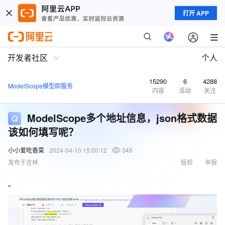
打开 APP
开发者社区
个人
15290
6
4288
ModelScope模型即服务
内容
活动
关注
ModelScope多个地址信息，json格式数据
该如何填写呢？
小小爱吃香菜
2024-04-10 15:00:12
349
发布于吉林
版权
举报
"