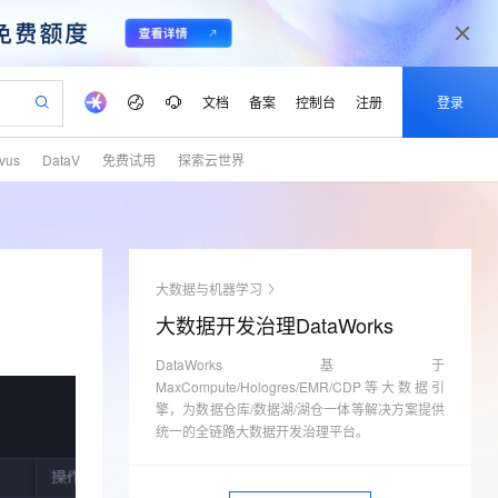
文档
备案
控制台
注册
登录
lvus
DataV
免费试用
探索云世界
验
作计划
器
AI 活动
专业服务
服务伙伴合作计划
开发者社区
加入我们
产品动态
服务平台百炼
阿里云 OPC 创新助力计划
一站式生成采购清单，支持单品或批量购买
io：打造专属 AI 语音助手
S产品伙伴计划（繁花）
峰会
CS
造的大模型服务与应用开发平台
一句话生成原生可编辑精美 PPT 文稿
AI 生产力先锋
Al MaaS 服务伙伴赋能合作
域名
博文
Careers
至高可申请百万元
Qwen3.8-Max 模型上线
开启高性价比 AI 编程新体验
弹性可伸缩的云计算服务
Qwen-Audio-3.0-Realtime 端到端实时语音角色扮演
输入一句话想法, 轻松生成专业的 PPT
先锋实践拓展 AI 生产力的边界
Token 补贴，五大权
计划
海大会
伙伴信用分合作计划
商标
问答
社会招聘
大数据与机器学习
益加速 OPC 成功
eek-V4-Pro
SS
一键部署幻兽帕鲁游戏服务器
飞天发布时刻
HOT
Open Search 向量检索版支
划
备案
电子书
校园招聘
大数据开发治理DataWorks
pSeek-V4-Pro
视频创作，一键激活电商全链路生产力
稳定、安全、高性价比、高性能的云存储服务
一键购买专属联机服务器，轻松开启游戏
所见，即是所愿
持视频检索 Pipeline 功能
更多支持
划
公司注册
镜像站
视频生成
语音识别与合成
DataWorks基于
专属 QwenPaw
漫剧工坊：一站式动画创作平台
AI 实训营
HOT
应用身份服务 (IDaaS)
合作伙伴培训与认证
MaxCompute/Hologres/EMR/CDP等大数据引
划
上云迁移
站生成，高效打造优质广告素材
全接入的云上超级电脑
从聊天伙伴进化为能主动干活的本地数字员工
快速生产连贯的高质量长漫剧
从基础到进阶，Agent 创客手把手教你
OpenClaw 管理能力上线
擎，为数据仓库/数据湖/湖仓一体等解决方案提供
lScope
我要反馈
e-1.1-T2V
Qwen3-TTS-Flash
查询合作伙伴
统一的全链路大数据开发治理平台。
n Alibaba Cloud ISV 合作
代维服务
建企业门户网站
10 分钟搭建微信、支付宝小程序
MaxCompute MaxFrame 提
畅细腻的高质量视频
离线语音合成大模型，多语言方言自适应，低延迟高稳定
创新加速
ope
登录合作伙伴管理后台
我要建议
站，无忧落地极速上线
以可视化方式快速构建移动和 PC 门户网站
国内短信简单易用，安全可靠，秒级触达，全球覆盖200+国家和地区。
高效部署网站，快速应用到小程序
供自动弹性内存功能