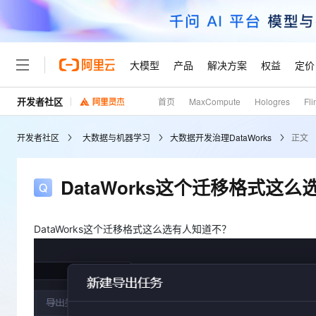
大模型
产品
解决方案
权益
定价
开发者社区
首页
MaxCompute
Hologres
Fli
大模型
产品
解决方案
权益
定价
云市场
伙伴
服务
了解阿里云
精选产品
精选解决方案
普惠上云
产品定价
精选商城
成为销售伙伴
售前咨询
为什么选择阿里云
千问AI平台
开发者社区
大数据与机器学习
大数据开发治理DataWorks
正文
了解云产品的定价详情
大模型服务平台百炼
千问办公，解锁你的工作
普惠上云 官方力荐
分销伙伴
在线服务
网站建设
什么是云计算
大
大模型服务与应用平台
企业级Agent产品，直接
云服务器38元/年起，超
咨询伙伴
多端小程序
技术领先
DataWorks这个迁移格式这
云上成本管理
售后服务
轻量应用服务器
Agency Agents：拥
官方推荐返现计划
大模型
精选产品
精选解决方案
Salesforce 国际版订阅
稳定可靠
管理和优化成本
推荐新用户得奖励，单订单
销售伙伴合作计划
自助服务
友盟天域
安全合规
人工智能与机器学习
AI
DataWorks这个迁移格式这么选有人知道不？
文本生成
云数据库 RDS
HappyHorse 打造一
云工开物
无影生态合作计划
在线服务
观测云
分析师报告
高校专属算力普惠，学生认
计算
互联网应用开发
Qwen3.8-Max
HOT
Salesforce On Alibaba C
工单服务
Tuya 物联网平台阿里云
研究报告与白皮书
人工智能平台 PAI
快速拥有专属 OpenClaw
大模
Consulting Partner 合
大数据
容器
智能体时代全能旗舰模型
免费试用
短信专区
一站式AI开发、训练和推
蓝凌 OA
AI 大模型销售与服务生
现代化应用