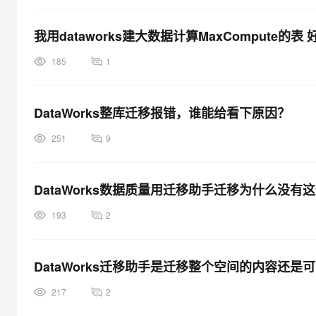
我用dataworks建大数据计算MaxComput
185
1
DataWorks整库迁移报错，谁能给看下原因？
251
9
DataWorks数据质量用迁移助手迁移为什么没
193
2
DataWorks迁移助手是迁移整个空间的内容还是
217
2