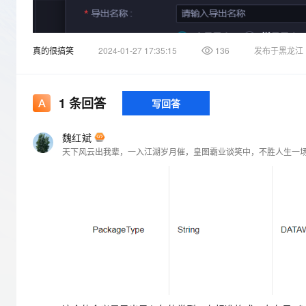
存储
天池大赛
Qwen3.7-Plus
云解析DNS
解决方案免费试用 新老
电子合同
最高领取价值200元试用
能看、能想、能动手的多模
安全
网络与CDN
AI 算法大赛
畅捷通
真的很搞笑
2024-01-27 17:35:15
136
发布于黑龙江
大数据开发治理平台 Data
AI 产品 免费试用
网络
安全
云开发大赛
Qwen3-VL-Plus
Tableau 订阅
1亿+ 大模型 tokens 和 
可观测
入门学习赛
中间件
AI空中课堂在线直播课
云防火墙
140+云产品 免费试用
1
条回答
写回答
上云与迁云
云原生的云上边界网络安全
产品新客免费试用，最长1
数据库
生态解决方案
大模型服务
企业出海
大模型ACA认证体验
魏红斌
大数据计算
天下风云出我辈，一入江湖岁月催，皇图霸业谈笑中，不胜人生一
助力企业全员 AI 认知与能
行业生态解决方案
千问AI平台-Token Plan
政企业务
媒体服务
开发者生态解决方案
企业服务与云通信
千问AI平台-模型体验
AI 开发和 AI 应用解决
在线体验全尺寸、多种模态
域名与网站
Happy 系列大模型
终端用户计算
Serverless
开发工具