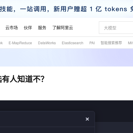
云市场
伙伴
服务
了解阿里云
nk
E-MapReduce
DataWorks
Elasticsearch
PAI
智能搜索推荐
Mi
AI 特惠
数据与 API
成为产品伙伴
企业增值服务
最佳实践
价格计算器
AI 场景体
基础软件
产品伙伴合
阿里云认证
市场活动
配置报价
大模型
自助选配和估算价格
新方式
睿译宝，AI翻译排版一步到位
智启 AI 普惠权益
产品生态集成认证中心
企业支持计划
云上春晚
域名与网站
千问官方 MaaS 平台，为开发者和 Agent 而生，新用户赠送 1 亿 + tokens 额度
Qwen Aud
AI Coding
阿里云Maa
2026 阿里云
云服务器 E
为企业打
数据集
Windows
大模型认证
模型
NEW
NEW
交付可用成果
值低价云产品抢先购
上传文档即自动完成翻译和格式还原
至高享 1亿+免费 tokens，加速 Al 应用落地
提供智能易用的域名与建站服务
智能编程，一键
安全可靠、
产品生态伙伴
专家技术服务
云上奥运之旅
弹性计算合作
阿里云中企出
手机三要素
宝塔 Linux
全部认证
么选有人知道不？
价格优势
有专属领域专家
GLM-5.2：长任务时代开源旗舰模型
阿里云 OPC 创新助力计划
千问大模型
即刻拥有 DeepS
AI 电商营销
对象存储 O
大模型
产品生态伙伴工作台
企业增值服务台
云栖战略参考
云存储合作计
云栖大会
身份实名认证
CentOS
训练营
推动算力普惠，释放技术红利
最高返9万
多领域专家智能体,一键组建 AI 虚拟交付团队
快速构建应用程序和网站，即刻迈出上云第一步
至高百万元 Token 补贴，加速一人公司成长
多元化、高性能、安全可靠的大模型服务
真正可用的 1M 上下文,一次完成代码全链路开发
轻松解锁专属 Dee
从图文生成到
云上的中国
数据库合作计
活动全景
短信
Docker
图片和
站式影视创作平台
Hermes Agent，打造自进化智能体
Token Plan 模型订阅计划
数字证书管理服务（原SSL证书）
5 分钟轻松部署
AI 广告创作
无影云电脑
企业成长
NEW
信息公告
看见新力量
云网络合作计
OCR 文字识别
JAVA
证享300元代金券
可视化编排打通从文字构思到成片全链路闭环
全托管，含MySQL、PostgreSQL、SQL Server、MariaDB多引擎
自主进化，持久记忆，越用越聪明
Qwen3.8-Max 首发尝鲜，限时加量 10 倍，夜间低至2折
实现全站HTTPS，呈现可信的WEB访问
图文、视频一
随时随地安
魔搭 Mode
Kimi-K3
HappyHors
NEW
loud
服务实践
官网公告
金融模力时刻
Salesforce O
版
发票查验
全能环境
Claude Code + GStack 打造工程团队
千问办公，限时限量积分加倍
Qoder
低代码高效构
AI 建站
短信服务
型
NEW
作计划
Kimi 最新旗舰模型，长程编程与推理利器
让文字生成流
计划
创新中心
魔搭 ModelSc
健康状态
理服务
让AI从“聊天伙伴”进化为能干活的“数字员工”
安装技能 GStack，拥有专属 AI 工程团队
你的AI工作搭子，覆盖日常办公高频场景
面向真实软件的智能体编程平台
0 代码专业建
客户案例
天气预报查询
操作系统
态合作计划