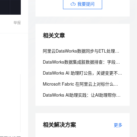
安全
我要投诉
e-1.1-I2V
Cosyvoice-V3-Flash
我要提问
PolarDB
上云场景组合购
Milvus 弹性伸缩功能新增节
伴
漫剧创作，剧本、分镜、视频高效生成
100%兼容MySQL、PostgreSQL，兼容Oracle，支持集中和分布式
覆盖90%+业务场景，专享组合折扣价
点支持范围
畅自然，细节丰富
高表现力语音合成大模型，语音克隆听感自然
VPN
举报
ernetes 版 ACK
云聚AI 严选权益
AI 原生数据库服务发布
SSL 证书
2V
Fun-ASR
，一键激活高效办公新体验
理容器应用的 K8s 服务
精选AI产品，从模型到应用全链提效
Agent 数据网关
相关文章
文戏情感细腻自然，动作戏激烈拳拳到肉，实现更强表演能力
支持中英文自由切换，具备更强的噪声鲁棒性
堡垒机
AI 用量加速计划
云原生数据库 PolarDB
防火墙
、识别商机，让客服更高效、服务更出色。
新老同享，达量后返
Agentic Database 发布
阿里云DataWorks数据同步与ETL处理完全指南：从数据集成到数据治理全链路解析
主机安全
应用
DataWorks数据集成脏数据排查：字段映射、编码格式与容错参数指南
千问办公
NEW
DataWorks AI 助理盯公告，关键变更不漏看
AI 应用及服务市场
的智能体编程平台
一站式AI生产力平台
Microsoft Fabric 在阿里云上对标什么？AnalyticDB MySQL 湖仓一体统一分析方案
AI 应用
伶鹊
DataWorks AI助理实践：让AI助理帮你做代码评审
企业级人与Agent协作平台，接入和调度多个数字员工
智能客服平台，对话机器人、对话分析、智能外呼
大模型
大模型服务平台百炼 - 全妙
自然语言处理
应用创作平台
多模态内容创作工具，已接入 DeepSeek
数据标注
相关解决方案
更多
机器学习