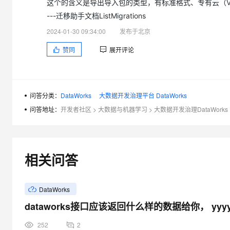
这个的含义是导出导入包的类型，有标准格式、专有云（V3.6
大模型解决方案
---迁移助手文档ListMigrations
迁移与运维管理
快速部署 Dify，高效搭建 
2024-01-30 09:34:00
发布于北京
专有云
赞同
展开评论
10 分钟在聊天系统中增加
问答分类：
DataWorks
大数据开发治理平台 DataWorks
问答地址：
开发者社区
>
大数据与机器学习
>
大数据开发治理DataWorks
相关问答
DataWorks
dataworks接口应该返回什么样的数据给你， yyyy-
252
2