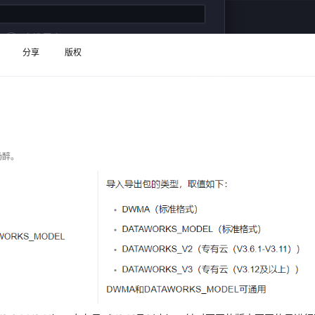
Deepseek-v4-pro
HappyHors
同享
万小智 AI 建站低至 15元/月
Qoder CN
AI 短剧/漫剧
云原生数据库 
快递物流查询
WordPress
成为服务伙
高校合作
点，立即开启云上创新
覆盖公网/内网、递归/权威、移动APP等全场景解析服务
送.CN域名，送备案服务码
基于千问大模型等，支持代码智能生成、研发智能问答
AI助力短剧
态智能体模型
旗舰 MoE 大模型，百万上下文与顶尖推理能力
图生视频，流
Ubuntu
服务生态伙伴
云工开物
企业应用
分享
版权
Works
Night Plan 支持 Qwen 3.8-Max
云原生大数据计算服务 MaxCompute
AI 办公
容器服务 Kub
NEW
GLM-5.2
Wan2.7-T
Red Hat
30+ 款产品免费体验
Data Agent 驱动的一站式 Data+AI 开发治理平台
夜间 5 折，Qwen/Meoo/TokenPlan 客户专享
面向分析的企业级SaaS模式云数据仓库
AI智能应用
提供一站式管
科研合作
视觉 Coding、空间感知、多模态思考等全面升级
1M上下文，专为长程任务能力而生
ERP
堂（旗舰版）
SUSE
智能客服
CRM
防护产品
2个月
自动承接线索
建站小程序
OA 办公系统
AI 应用构建
大模型原生
场醉。
力提升
财税管理
模板建站
Qoder
大模型服务平台百炼-应用模版
HOT
NEW
面向真实软件
个人版上线、团队版降价；千问3.8-Max首发发尝鲜
丰富多元化的应用模版和解决方案
400电话
定制建站
万有无界
大模型服务平台百炼-智能体
方案
广告营销
模板小程序
的模型效果
灵活可视化地构建企业级 Agent
定制小程序
秒悟
人工智能平台 PAI
APP 开发
云端极速 AI 
新一代 AI 视频生成模型，深度适配广告营销等场景
AI Native 的算法工程平台，一站式完成建模、训练、推理服务部署
建站系统