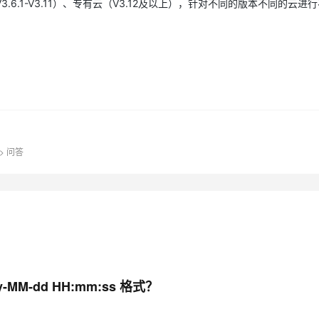
.1-V3.11）、专有云（V3.12及以上），针对不同的版本不同的云进
AI 应用
10分钟微调：让0.6B模型媲美235B模
多模态数据信
型
依托云原生高可用架构,实现Dify私有化部署
用1%尺寸在特定领域达到大模型90%以上效果
一个 AI 助手
超强辅助，Bol
即刻拥有 DeepSeek-R1 满血版
在企业官网、通讯软件中为客户提供 AI 客服
多种方案随心选，轻松解锁专属 DeepSeek
>
问答
MM-dd HH:mm:ss 格式？