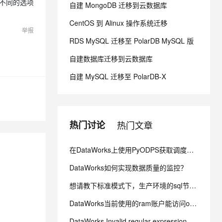
行不同的选项
自建 MongoDB 迁移到云数据库
CentOS 到 Alinux 操作系统迁移
息提取
与 AI 智能体进行实时音视频通话
举报
从文本、图片、视频中提取结构化的属性信息
构建支持视频理解的 AI 音视频实时通话应用
RDS MySQL 迁移至 PolarDB MySQL 版
t.diy 一步搞定创意建站
构建大模型应用的安全防护体系
自建数据库迁移到云数据库
通过自然语言交互简化开发流程,全栈开发支持
通过阿里云安全产品对 AI 应用进行安全防护
自建 MySQL 迁移至 PolarDB-X
热门讨论
热门文章
在DataWorks上使用PyODPS获取调度参数？
DataWorks如何实现数据质量的监控？
想请教下标准模式下，生产环境的sql节点能对routine_sql_test_tianyi进行sel
DataWorks当前使用的ram账户能访问oss，点那个文件夹会报错 ？
DataWorks Invalid regular expression pattern - ?