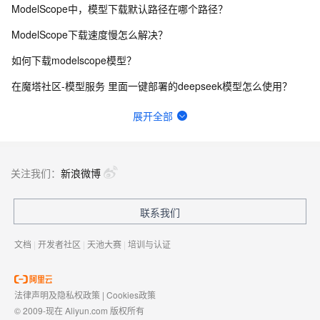
ModelScope中，模型下载默认路径在哪个路径？
ModelScope下载速度慢怎么解决？
如何下载modelscope模型？
在魔塔社区-模型服务 里面一键部署的deepseek模型怎么使用？
零门槛玩转AI声音定制，3分钟即可复刻你的发音模型
展开全部
ModelScope中，训练好的lora能下载下来吗？
请问Modelscope互联网如何访问Notebook的服务呢？
关注我们：
新浪微博
modelscope里使用snapshot_download下载模型失败
联系我们
外部网络如何访问modelscope notebook EAIS部署的应用
文档
|
开发者社区
|
天池大赛
|
培训与认证
法律声明及隐私权政策
|
Cookies政策
© 2009-现在 Aliyun.com 版权所有