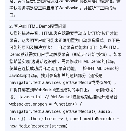
常
：实时语音识别通常通过WebSocket协议与客户端通信。请
确认服务端是否正确启用了WebSocket，并监听了正确的端
口。
2.
客户端HTML Demo配置问题
从您的描述来看，HTML客户端需要手动点击“开始”按钮才能
录音，这表明客户端可能未正确配置为自动录音模式。以下是
可能的原因及解决方法： -
自动录音功能未启用
：某些HTML
Demo默认需要用户手动触发录音（即点击“开始”按钮）。如果
您希望实现“边说话边识别”，需要修改HTML Demo的代码，
使其在连接成功后自动调用录音功能。 - 检查HTML Demo的
JavaScript代码，找到录音相关的逻辑部分（通常是
或类似API），
navigator.mediaDevices.getUserMedia
并将其绑定到WebSocket连接成功的事件上。 - 示例代码片
段：
javascript // WebSocket连接成功后自动开始录音
websocket.onopen = function() {
navigator.mediaDevices.getUserMedia({ audio:
true }) .then(stream => { const mediaRecorder =
new MediaRecorder(stream);