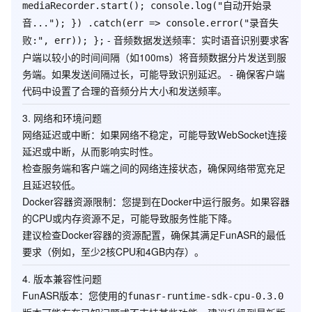
mediaRecorder.start(); console.log("自动开始录
音..."); }) .catch(err => console.error("录音失
-
音频数据发送频率
：实时语音识别要求客
败:", err)); };
户端以较小的时间间隔（如100ms）将音频数据分片发送到服
务端。如果发送间隔过长，可能导致识别延迟。 - 确保客户端
代码中设置了合理的音频分片大小和发送频率。
3.
网络和环境问题
网络延迟或中断
：如果网络不稳定，可能导致WebSocket连接
延迟或中断，从而影响实时性。
检查服务端和客户端之间的网络连接状态，确保网络带宽充足
且延迟较低。
Docker容器资源限制
：您提到在Docker中运行服务。如果容器
的CPU或内存资源不足，可能导致服务性能下降。
建议检查Docker容器的资源配置，确保其满足FunASR的最低
要求（例如，至少2核CPU和4GB内存）。
4.
版本兼容性问题
FunASR版本
：您使用的
funasr-runtime-sdk-cpu-0.3.0