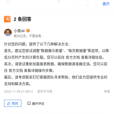
展开
到第二页就不太对了。
2
条回答
小周sir
面对过去，不要迷离；面对未来，不必彷徨；活在今天，你只要把自己完全展示给别人看。
第三页就更离谱了。
针对您的问题，提供了以下几种解决方法：
首先，建议您尝试调整“数据展示数量”、“每页数据量”等选项，以降
低分页时产生的计算负载。您可以前往 官方文档 查看详细信息。
其次，请尝试重新加载报表数据，确保数据源准确无误。您可以前
这每页显示的条数好像是根据父节点和子节点展开后加在一起算
往 官方文档 查看详细操作步骤。
的，那有没有可能我一条父节点下边就带了二、三十条子节点，难
最后，请考虑联系钉钉客服团队寻求帮助，他们会为您提供专业的
道说这种情况下就给我一页只显示一条父节点数据吗。
支持和解决方案。
然后一页显示不完的子节点还给我放到下一页去？
2023-11-29 21:08:21
发布于河南
举报
这有没有办法在基础表格里配置一下以避免这种情况
赞同
展开评论