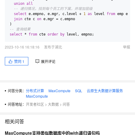
union
all
-- 递归情况，找到每个员工的下属，并增加层级
select
 e.empno, e.mgr, c.level 
+
1
as
 level 
from
 emp e

join
 cte c 
on
 e.mgr 
=
 c.empno

-- 查询结果
select
*
from
 cte 
order
by
2023-10-16 16:18:16
发布于湖北
举报
赞同
1
展开评论
问答分类：
分布式计算
MaxCompute
SQL
云原生大数据计算服务
MaxCompute
问答地址：
开发者社区
>
大数据
>
问答
相关问答
MaxCompute支持类似数据库中的with递归语句吗