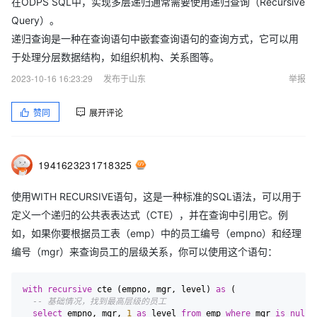
在ODPS SQL中，实现多层递归通常需要使用递归查询（Recursive
Query）。
递归查询是一种在查询语句中嵌套查询语句的查询方式，它可以用
于处理分层数据结构，如组织机构、关系图等。
2023-10-16 16:23:29
发布于山东
举报
赞同
展开评论
1941623231718325
使用WITH RECURSIVE语句，这是一种标准的SQL语法，可以用于
定义一个递归的公共表表达式（CTE），并在查询中引用它。例
如，如果你要根据员工表（emp）中的员工编号（empno）和经理
编号（mgr）来查询员工的层级关系，你可以使用这个语句：
with
recursive
 cte (empno, mgr, level) 
as
 (

-- 基础情况，找到最高层级的员工
select
 empno, mgr, 
1
as
 level 
from
 emp 
where
 mgr 
is
null